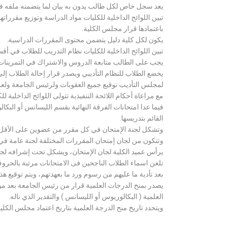
يعد سجل خاص لكل طالب يدون به بيان لما يتضمنه ملفه فض
تبين اللوائح الداخلية للكليات مواد الدراسة وتوزيع مق
باعتمادها قرار مجلس الكلية.
يكون لكل كلية دليل يتضمن محتوى المقررات الدراسية.
تبين اللوائح الداخلية للكليات نظام التدريب للطلاب في أق
يجب على الطالب متابعة الدروس والاشتراك في التمرينات الع
يخضع الطلاب للنظام التأديبي ويصدر قرار إحالة الطلاب إ
لمجلس التأديب توقيع جميع العقوبات ولرئيس الجامعة ولعميد
مع مراعاة أحكام اللائحة التنفيذية تتولى اللوائح الداخلية ل
فيما عدا امتحانات الفرقة النهائية بقسم الليسانس أو ال
القائم بتدريسها.
وتشكل لجنة الإمتحان في كل مقرر من عضوين على الأقل 
وتتكون من لجان إمتحان المقررات المختلفة لجنة عامة في
يرأس عميد الكلية لجان الإمتحان، ويشكل تحت إشرافه لجنة ا
تلعن اسماء الطلاب الناجحين فى الامتحانات مرتبة بالحروف ال
بعد تأدية ما عليهم من رسوم ورد ما بعهدتهم، ويتم توقيع ه
يصدر بمنح الدرجات العلمية قرار من رئيس الجامعة بعد مو
العلمية ( البكالوريوس أو الليسانس ) والتقدير الذي ناله.
ويتحدد تاريخ منح الدرجة العلمية بتاريخ اعتماد مجلس الكلية