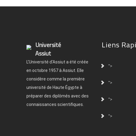
Liens Rap
Université
Assiut
L'Université d'Assiut a été créée
">
en octobre 1957 à Assiut. Elle
considère comme la première
">
université de Haute Égypte à
préparer des diplômés avec des
">
connaissances scientifiques.
">