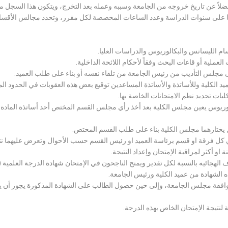
لاً عن تاريخ خروجه من الجامعة وسببه وعمله بعد التخرج، ويتكون هذا السجل م
رراتها على سنوات الدراسة وعدد الساعات المخصصة لكل مقرر، وتحدد مجالس الأ
سام الليسانس والبكالوريوس والدراسات العليا.
ملية أو قاعات البحث وفقاً لأحكام اللائحة الداخلية.
لى مجلس التأديب من رئيس الجامعة من تلقاء نفسه أو بناء على طلب العميد.
 الكلية وللأساتذة والأساتذة المساعدين توقيع بعض هذه العقوبات في الحدود المبين
لكليات تحديد نظم الامتحانات الخاصة بها.
بكالوريوس يعين مجلس الكلية بعد أخذ رأي مجلس القسم المختص أحد أساتذة المادة
يختارهما مجلس الكلية بناء على طلب القسم المختص.
 كل فرقة او قسم برئاسة العميد او رئيس القسم حسب الأحوال وتعرض عليهما نتيج
و أكثر لمراقبة الإمتحان وإعداد النتيجة.
هجائيه بالنسبة لكل تقدير ويمنح الناجحون في الإمتحان شهادة الدرجة العلمية ( الب
ذه الشهادة من عميد الكلية ورئيس الجامعة.
افقة مجلس الجامعة، وإلى حين حصول الطالب على الشهادة المذكورة يجوز أن يحصل
 لنتيجة الإمتحان الخاص بهذه الدرجة.