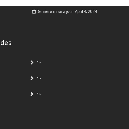
Dernière mise à jour: April 4, 2024
ides
">
">
">