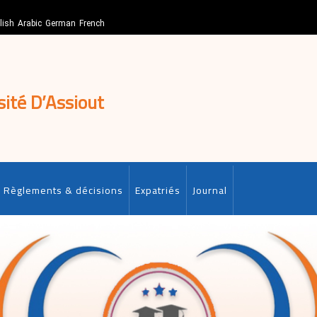
lish
Arabic
German
French
sité D’Assiout
Règlements & décisions
Expatriés
Journal