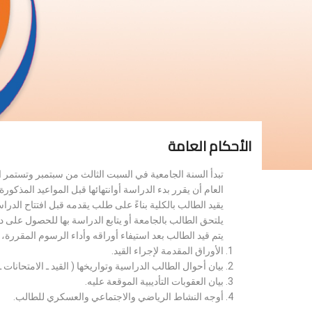
الأحكام العامة
تبدأ السنة الجامعية في السبت الثالث من سبتمبر وتستمر 
العام أن يقرر بدء الدراسة أوانتهائها قبل المواعيد المذكورة 
يقيد الطالب بالكلية بناءً على طلب يقدمه قبل افتتاح الدر
يلتحق الطالب بالجامعة أو يتابع الدراسة بها للحصول على 
يتم قيد الطالب بعد استيفاء أوراقه وأداء الرسوم المقررة
الأوراق المقدمة لإجراء القيد.
بيان أحوال الطالب الدراسية وتواريخها ( القيد ـ الامتحانات ـ ن
بيان العقوبات التأديبية الموقعة عليه.
أوجه النشاط الرياضي والاجتماعي والعسكري للطالب.