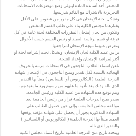
المختص أحد أساتذة المادة ليتولى وضع موضوعات الامتحانات
التحريرية بالاشتراك مع القائم بتدريسها.
وتشكل لجنة الإمتحان في كل مقرر من عضوين على الأقل
يختارهما مجلس الكلية بناء على طلب القسم المختص.
وتتكون من لجان إمتحان المقررات المختلفة لجنة عامة في كل
فرقة او قسم برئاسة العميد او رئيس القسم حسب الأحوال
وتعرض عليهما نتيجة الإمتحان لمراجعتها.
يرأس عميد الكلية لجان الإمتحان، ويشكل تحت إشرافه لجنة او
أكثر لمراقبة الإمتحان وإعداد النتيجة.
تلعن اسماء الطلاب الناجحين فى الامتحانات مرتبة بالحروف
الهجائيه بالنسبة لكل تقدير ويمنح الناجحون في الإمتحان شهادة
الدرجة العلمية ( البكالوريوس أو الليسانس ) مبيناً بها التقدير
الذي ناله وذلك بعد تأدية ما عليهم من رسوم ورد ما بعهدتهم،
ويتم توقيع هذه الشهادة من عميد الكلية ورئيس الجامعة.
يصدر بمنح الدرجات العلمية قرار من رئيس الجامعة بعد
موافقة مجلس الجامعة، وإلى حين حصول الطالب على
الشهادة المذكورة يجوز أن يحصل على شهادة مؤقتة يوقعها
العميد مبيناً بها الدرجة العلمية ( البكالوريوس أو الليسانس )
والتقدير الذي ناله.
ويتحدد تاريخ منح الدرجة العلمية بتاريخ اعتماد مجلس الكلية