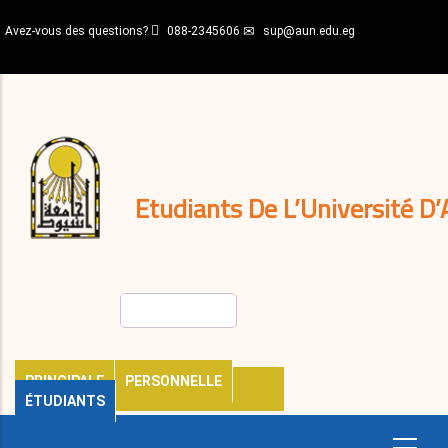
Aller
Avez-vous des questions?
088-2345606
sup@aun.edu.eg
au
contenu
N-
principal
Home
Règlements
&
décisions
Expatriés
Journal
Etudiants De L’Université D’
Rechercher
PRINCIPALE
PERSONNELLE
ÉTUDIANTS