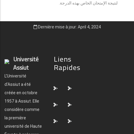
لنتيجة الإمتحان الخاص بهذه الدرجة.
Dernière mise à jour: April 4, 2024
Liens
Université
Rapides
Assiut
L'Université
d'Assiut a été
">
">
créée en octobre
1957 à Assiut. Elle
">
">
considère comme
la première
">
">
université de Haute