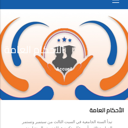
الأحكام العامة
Fil
Accueil
D'Ariane
الأحكام العامة
تبدأ السنة الجامعية في السبت الثالث من سبتمبر وتستمر
الدراسة ثلاثين أسبوعيًا، وتكون عطلة نصف السنة لمدة