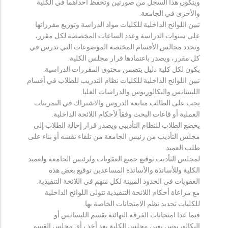
ويتكون هذا السجل من صورتين وتحفظ احداهما في الكلية
والأخرى في الجامعة.
تبين اللوائح الداخلية للكليات مواد الدراسة وتوزيع مقرراتها
على سنوات الدراسة وعدد الساعات المخصصة لكل مقرر،
وتحدد مجالس الأقسام المختصة الموضوعات التي تدرس في
كل مقرر، ويصدر باعتمادها قرار مجلس الكلية.
يكون لكل كلية دليل يتضمن محتوى المقررات الدراسية.
تبين اللوائح الداخلية للكليات نظام التدريب للطلاب في أقسام
الليسانس والبكالوريوس والدراسات العليا.
يجب على الطالب متابعة الدروس والاشتراك في التمرينات
العملية أو قاعات البحث وفقاً لأحكام اللائحة الداخلية.
يخضع الطلاب للنظام التأديبي ويصدر قرار إحالة الطلاب إلى
مجلس التأديب من رئيس الجامعة من تلقاء نفسه أو بناء على
طلب العميد.
لمجلس التأديب توقيع جميع العقوبات ولرئيس الجامعة ولعميد
الكلية وللأساتذة والأساتذة المساعدين توقيع بعض هذه
العقوبات في الحدود المبينة لكل منهم في اللائحة التنفيذية.
مع مراعاة أحكام اللائحة التنفيذية تتولى اللوائح الداخلية
للكليات تحديد نظم الامتحانات الخاصة بها.
فيما عدا امتحانات الفرقة النهائية بقسم الليسانس أو
البكالوريوس يعين مجلس الكلية بعد أخذ رأي مجلس القسم