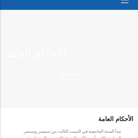
الأحكام العامة
Fil
Accueil
D'Ariane
الأحكام العامة
تبدأ السنة الجامعية في السبت الثالث من سبتمبر وتستمر
الدراسة ثلاثين أسبوعيًا، وتكون عطلة نصف السنة لمدة