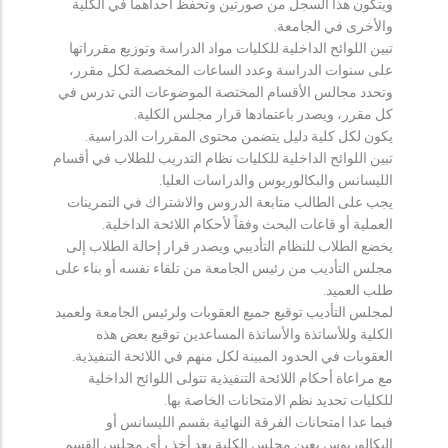
ويتكون هذا السجل من صورتين وتحفظ احداهما في الكلية
والأخرى في الجامعة.
تبين اللوائح الداخلية للكليات مواد الدراسة وتوزيع مقرراتها
على سنوات الدراسة وعدد الساعات المخصصة لكل مقرر،
وتحدد مجالس الأقسام المختصة الموضوعات التي تدرس في
كل مقرر، ويصدر باعتمادها قرار مجلس الكلية.
يكون لكل كلية دليل يتضمن محتوى المقررات الدراسية.
تبين اللوائح الداخلية للكليات نظام التدريب للطلاب في أقسام
الليسانس والبكالوريوس والدراسات العليا.
يجب على الطالب متابعة الدروس والاشتراك في التمرينات
العملية أو قاعات البحث وفقاً لأحكام اللائحة الداخلية.
يخضع الطلاب للنظام التأديبي ويصدر قرار إحالة الطلاب إلى
مجلس التأديب من رئيس الجامعة من تلقاء نفسه أو بناء على
طلب العميد.
لمجلس التأديب توقيع جميع العقوبات ولرئيس الجامعة ولعميد
الكلية وللأساتذة والأساتذة المساعدين توقيع بعض هذه
العقوبات في الحدود المبينة لكل منهم في اللائحة التنفيذية.
مع مراعاة أحكام اللائحة التنفيذية تتولى اللوائح الداخلية
للكليات تحديد نظم الامتحانات الخاصة بها.
فيما عدا امتحانات الفرقة النهائية بقسم الليسانس أو
البكالوريوس يعين مجلس الكلية بعد أخذ رأي مجلس القسم