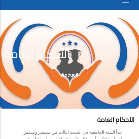
الأحكام العامة
Fil
Accueil
D'Ariane
الأحكام العامة
تبدأ السنة الجامعية في السبت الثالث من سبتمبر وتستمر
الدراسة ثلاثين أسبوعيًا، وتكون عطلة نصف السنة لمدة