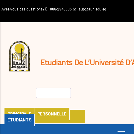
Aller
Avez-vous des questions?
088-2345606
sup@aun.edu.eg
au
contenu
N-
principal
Home
Règlements
&
décisions
Expatriés
Journal
Etudiants De L’Université D’
Rechercher
PRINCIPALE
PERSONNELLE
ÉTUDIANTS