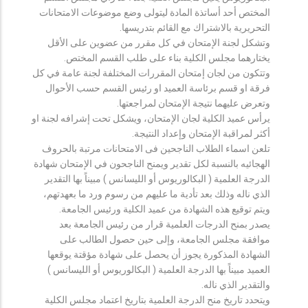
المختص أحد أساتذة المادة ليتولى وضع موضوعات الامتحانات
التحريرية بالاشتراك مع القائم بتدريسها.
وتشكل لجنة الإمتحان في كل مقرر من عضوين على الأقل
يختارهما مجلس الكلية بناء على طلب القسم المختص.
وتتكون من لجان إمتحان المقررات المختلفة لجنة عامة في كل
فرقة او قسم برئاسة العميد او رئيس القسم حسب الأحوال
وتعرض عليهما نتيجة الإمتحان لمراجعتها.
يرأس عميد الكلية لجان الإمتحان، ويشكل تحت إشرافه لجنة او
أكثر لمراقبة الإمتحان وإعداد النتيجة.
تلعن اسماء الطلاب الناجحين فى الامتحانات مرتبة بالحروف
الهجائيه بالنسبة لكل تقدير ويمنح الناجحون في الإمتحان شهادة
الدرجة العلمية ( البكالوريوس أو الليسانس ) مبيناً بها التقدير
الذي ناله وذلك بعد تأدية ما عليهم من رسوم ورد ما بعهدتهم،
ويتم توقيع هذه الشهادة من عميد الكلية ورئيس الجامعة.
يصدر بمنح الدرجات العلمية قرار من رئيس الجامعة بعد
موافقة مجلس الجامعة، وإلى حين حصول الطالب على
الشهادة المذكورة يجوز أن يحصل على شهادة مؤقتة يوقعها
العميد مبيناً بها الدرجة العلمية ( البكالوريوس أو الليسانس )
والتقدير الذي ناله.
ويتحدد تاريخ منح الدرجة العلمية بتاريخ اعتماد مجلس الكلية