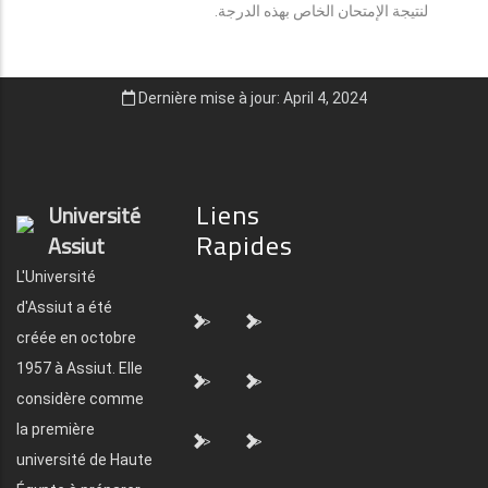
لنتيجة الإمتحان الخاص بهذه الدرجة.
Dernière mise à jour: April 4, 2024
Liens
Université
Rapides
Assiut
L'Université
d'Assiut a été
">
">
créée en octobre
1957 à Assiut. Elle
">
">
considère comme
la première
">
">
université de Haute