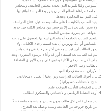
أسبوعين وفقًا للموعد الذي يحدده مجلس الجامعة، ولمجلس
الجامعة مراعاة للصالح العام أن يقرر بدء الدراسة أوانتهائها
قبل المواعيد المذكورة وبعدها.
يقيد الطالب بالكلية بناءً على طلب يقدمه قبل افتتاح الدراسة،
ولا يجوز القيد بعد ذلك إلا بترخيص من مجلس الكلية في حدود
القواعد التي يقررها مجلس الجامعة.
يلتحق الطالب بالجامعة أو يتابع الدراسة بها للحصول على درجة
الليسانس أو البكالوريوس أن يقيد اسمه بإحدى الكليات، ولا
يجوز للطالب أن يقيد اسمه في أكثر من كلية في وقت واحد.
يتم قيد الطالب بعد استيفاء أوراقه وأداء الرسوم المقررة، ويعد
ملف لكل طالب في الكلية يحتوي على جميع الأوراق المتعلقة
بالطالب وعلى الأخص :
الأوراق المقدمة لإجراء القيد.
بيان أحوال الطالب الدراسية وتواريخها ( القيد ـ الامتحانات ـ
نتائح الامتحانات ـ تقديراتها ).
بيان العقوبات التأديبية الموقعة عليه.
أوجه النشاط الرياضي والاجتماعي والعسكري للطالب.
يعد سجل خاص لكل طالب يدون به بيان لما يتضمنه ملفه فضلاً
عن تاريخ خروجه من الجامعة وسببه وعمله بعد التخرج،