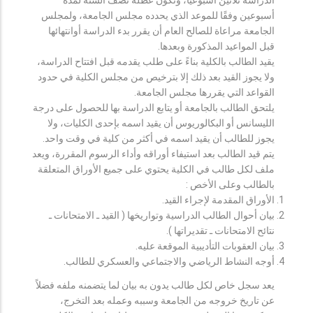
أسبوعين وفقًا للموعد الذي يحدده مجلس الجامعة، ولمجلس
الجامعة مراعاة للصالح العام أن يقرر بدء الدراسة أوانتهائها
قبل المواعيد المذكورة وبعدها.
يقيد الطالب بالكلية بناءً على طلب يقدمه قبل افتتاح الدراسة،
ولا يجوز القيد بعد ذلك إلا بترخيص من مجلس الكلية في حدود
القواعد التي يقررها مجلس الجامعة.
يلتحق الطالب بالجامعة أو يتابع الدراسة بها للحصول على درجة
الليسانس أو البكالوريوس أن يقيد اسمه بإحدى الكليات، ولا
يجوز للطالب أن يقيد اسمه في أكثر من كلية في وقت واحد.
يتم قيد الطالب بعد استيفاء أوراقه وأداء الرسوم المقررة، ويعد
ملف لكل طالب في الكلية يحتوي على جميع الأوراق المتعلقة
بالطالب وعلى الأخص :
الأوراق المقدمة لإجراء القيد.
بيان أحوال الطالب الدراسية وتواريخها ( القيد ـ الامتحانات ـ
نتائح الامتحانات ـ تقديراتها ).
بيان العقوبات التأديبية الموقعة عليه.
أوجه النشاط الرياضي والاجتماعي والعسكري للطالب.
يعد سجل خاص لكل طالب يدون به بيان لما يتضمنه ملفه فضلاً
عن تاريخ خروجه من الجامعة وسببه وعمله بعد التخرج،