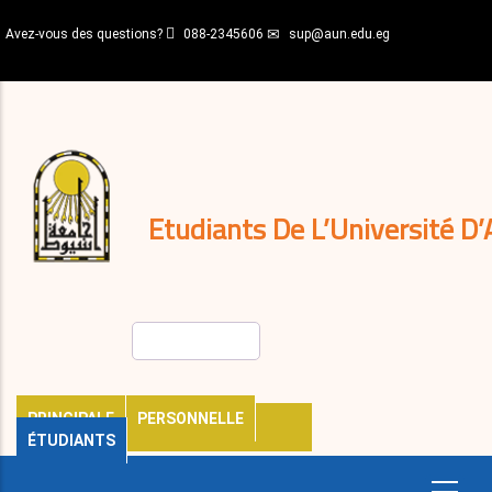
Aller
Avez-vous des questions?
088-2345606
sup@aun.edu.eg
au
contenu
N-
principal
Home
Règlements
&
décisions
Expatriés
Journal
Etudiants De L’Université D’
Rechercher
PRINCIPALE
PERSONNELLE
ÉTUDIANTS