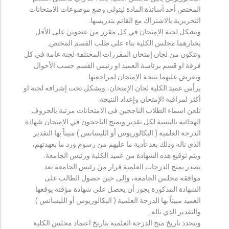
المختص أحد أساتذة المادة ليتولى وضع موضوعات الامتحانات
التحريرية بالاشتراك مع القائم بتدريسها.
وتشكل لجنة الإمتحان في كل مقرر من عضوين على الأقل
يختارهما مجلس الكلية بناء على طلب القسم المختص.
وتتكون من لجان إمتحان المقررات المختلفة لجنة عامة في كل
فرقة او قسم برئاسة العميد او رئيس القسم حسب الأحوال
وتعرض عليهما نتيجة الإمتحان لمراجعتها.
يرأس عميد الكلية لجان الإمتحان، ويشكل تحت إشرافه لجنة او
أكثر لمراقبة الإمتحان وإعداد النتيجة.
تلعن اسماء الطلاب الناجحين فى الامتحانات مرتبة بالحروف
الهجائيه بالنسبة لكل تقدير ويمنح الناجحون في الإمتحان شهادة
الدرجة العلمية ( البكالوريوس أو الليسانس ) مبيناً بها التقدير
الذي ناله وذلك بعد تأدية ما عليهم من رسوم ورد ما بعهدتهم،
ويتم توقيع هذه الشهادة من عميد الكلية ورئيس الجامعة.
يصدر بمنح الدرجات العلمية قرار من رئيس الجامعة بعد
موافقة مجلس الجامعة، وإلى حين حصول الطالب على
الشهادة المذكورة يجوز أن يحصل على شهادة مؤقتة يوقعها
العميد مبيناً بها الدرجة العلمية ( البكالوريوس أو الليسانس )
والتقدير الذي ناله.
ويتحدد تاريخ منح الدرجة العلمية بتاريخ اعتماد مجلس الكلية