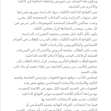
ويتكون هذا السجل من صورتين وتحفظ احداهما في الكلية
والأخرى في الجامعة.
تبين اللوائح الداخلية للكليات مواد الدراسة وتوزيع مقرراتها
على سنوات الدراسة وعدد الساعات المخصصة لكل مقرر،
وتحدد مجالس الأقسام المختصة الموضوعات التي تدرس في
كل مقرر، ويصدر باعتمادها قرار مجلس الكلية.
يكون لكل كلية دليل يتضمن محتوى المقررات الدراسية.
تبين اللوائح الداخلية للكليات نظام التدريب للطلاب في أقسام
الليسانس والبكالوريوس والدراسات العليا.
يجب على الطالب متابعة الدروس والاشتراك في التمرينات
العملية أو قاعات البحث وفقاً لأحكام اللائحة الداخلية.
يخضع الطلاب للنظام التأديبي ويصدر قرار إحالة الطلاب إلى
مجلس التأديب من رئيس الجامعة من تلقاء نفسه أو بناء على
طلب العميد.
لمجلس التأديب توقيع جميع العقوبات ولرئيس الجامعة ولعميد
الكلية وللأساتذة والأساتذة المساعدين توقيع بعض هذه
العقوبات في الحدود المبينة لكل منهم في اللائحة التنفيذية.
مع مراعاة أحكام اللائحة التنفيذية تتولى اللوائح الداخلية
للكليات تحديد نظم الامتحانات الخاصة بها.
فيما عدا امتحانات الفرقة النهائية بقسم الليسانس أو
البكالوريوس يعين مجلس الكلية بعد أخذ رأي مجلس القسم