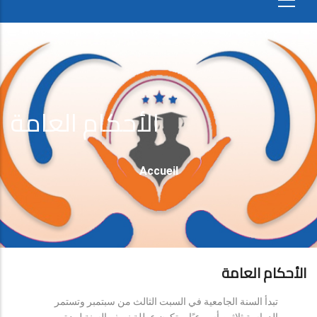
الأحكام العامة
Fil
Accueil
D'Ariane
الأحكام العامة
تبدأ السنة الجامعية في السبت الثالث من سبتمبر وتستمر
الدراسة ثلاثين أسبوعيًا، وتكون عطلة نصف السنة لمدة