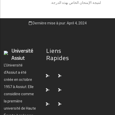
لنتيجة الإمتحان الخاص بهذه الدرجة.
Dernière mise à jour: April 4, 2024
Liens
Université
Rapides
Assiut
L'Université
d'Assiut a été
">
">
créée en octobre
1957 à Assiut. Elle
">
">
considère comme
la première
">
">
université de Haute