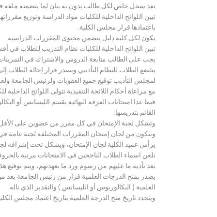
يعد سجل خاص لكل طالب يدون به بيان لما يتضمنه ملفه فض
تبين اللوائح الداخلية للكليات مواد الدراسة وتوزيع مق
باعتمادها قرار مجلس الكلية.
يكون لكل كلية دليل يتضمن محتوى المقررات الدراسية.
تبين اللوائح الداخلية للكليات نظام التدريب للطلاب في أق
يجب على الطالب متابعة الدروس والاشتراك في التمرينات الع
يخضع الطلاب للنظام التأديبي ويصدر قرار إحالة الطلاب إ
لمجلس التأديب توقيع جميع العقوبات ولرئيس الجامعة ولعميد
مع مراعاة أحكام اللائحة التنفيذية تتولى اللوائح الداخلية ل
فيما عدا امتحانات الفرقة النهائية بقسم الليسانس أو ال
القائم بتدريسها.
وتشكل لجنة الإمتحان في كل مقرر من عضوين على الأقل 
وتتكون من لجان إمتحان المقررات المختلفة لجنة عامة في
يرأس عميد الكلية لجان الإمتحان، ويشكل تحت إشرافه لجنة ا
تلعن اسماء الطلاب الناجحين فى الامتحانات مرتبة بالحروف ال
بعد تأدية ما عليهم من رسوم ورد ما بعهدتهم، ويتم توقيع ه
يصدر بمنح الدرجات العلمية قرار من رئيس الجامعة بعد مو
العلمية ( البكالوريوس أو الليسانس ) والتقدير الذي ناله.
ويتحدد تاريخ منح الدرجة العلمية بتاريخ اعتماد مجلس الكلية