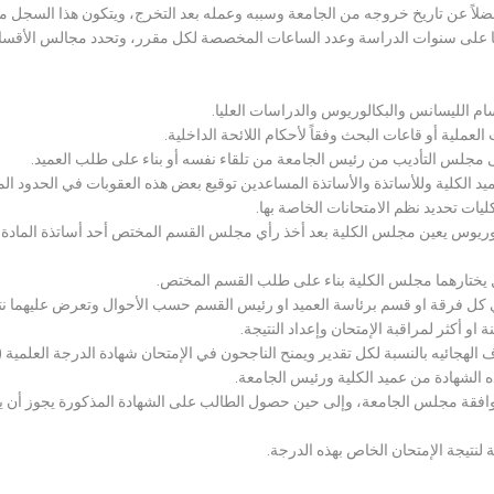
لاً عن تاريخ خروجه من الجامعة وسببه وعمله بعد التخرج، ويتكون هذا السجل م
رراتها على سنوات الدراسة وعدد الساعات المخصصة لكل مقرر، وتحدد مجالس الأ
سام الليسانس والبكالوريوس والدراسات العليا.
ملية أو قاعات البحث وفقاً لأحكام اللائحة الداخلية.
لى مجلس التأديب من رئيس الجامعة من تلقاء نفسه أو بناء على طلب العميد.
 الكلية وللأساتذة والأساتذة المساعدين توقيع بعض هذه العقوبات في الحدود المبين
لكليات تحديد نظم الامتحانات الخاصة بها.
بكالوريوس يعين مجلس الكلية بعد أخذ رأي مجلس القسم المختص أحد أساتذة المادة
يختارهما مجلس الكلية بناء على طلب القسم المختص.
 كل فرقة او قسم برئاسة العميد او رئيس القسم حسب الأحوال وتعرض عليهما نتيج
و أكثر لمراقبة الإمتحان وإعداد النتيجة.
هجائيه بالنسبة لكل تقدير ويمنح الناجحون في الإمتحان شهادة الدرجة العلمية ( الب
ذه الشهادة من عميد الكلية ورئيس الجامعة.
افقة مجلس الجامعة، وإلى حين حصول الطالب على الشهادة المذكورة يجوز أن يحصل
 لنتيجة الإمتحان الخاص بهذه الدرجة.