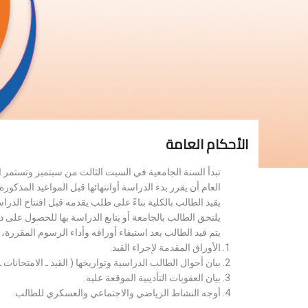
الأحكام العامة
تبدأ السنة الجامعية في السبت الثالث من سبتمبر وتستمر 
العام أن يقرر بدء الدراسة أوانتهائها قبل المواعيد المذكورة 
يقيد الطالب بالكلية بناءً على طلب يقدمه قبل افتتاح الدر
يلتحق الطالب بالجامعة أو يتابع الدراسة بها للحصول على 
يتم قيد الطالب بعد استيفاء أوراقه وأداء الرسوم المقررة
الأوراق المقدمة لإجراء القيد.
بيان أحوال الطالب الدراسية وتواريخها ( القيد ـ الامتحانات ـ ن
بيان العقوبات التأديبية الموقعة عليه.
أوجه النشاط الرياضي والاجتماعي والعسكري للطالب.