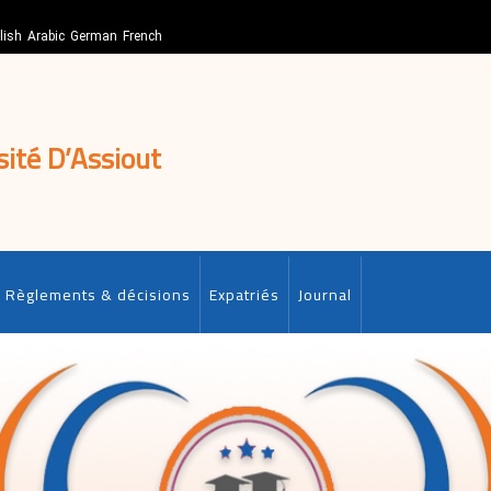
lish
Arabic
German
French
sité D’Assiout
Règlements & décisions
Expatriés
Journal