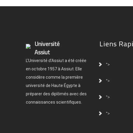
Liens Rap
Université
Assiut
L'Université d'Assiut a été créée
">
en octobre 1957 à Assiut. Elle
considère comme la première
">
université de Haute Égypte à
préparer des diplômés avec des
">
connaissances scientifiques.
">