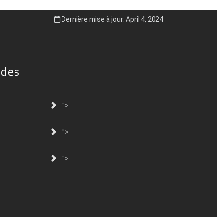
Dernière mise à jour: April 4, 2024
ides
">
">
">