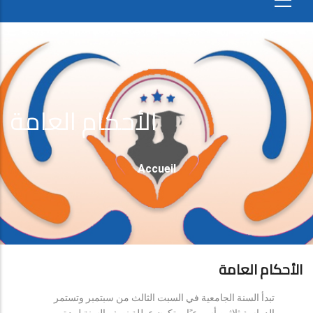
الأحكام العامة
Fil
Accueil
D'Ariane
الأحكام العامة
تبدأ السنة الجامعية في السبت الثالث من سبتمبر وتستمر
الدراسة ثلاثين أسبوعيًا، وتكون عطلة نصف السنة لمدة