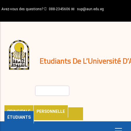
Aller
Avez-vous des questions?
088-2345606
sup@aun.edu.eg
au
contenu
N-
principal
Home
Règlements
&
décisions
Expatriés
Journal
Etudiants De L’Université D’
Rechercher
PRINCIPALE
PERSONNELLE
ÉTUDIANTS