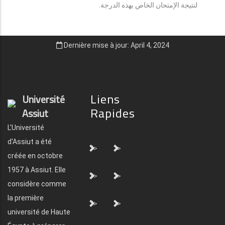
لنتيجة الإمتحان الخاص بهذه الدرجة.
Dernière mise à jour: April 4, 2024
Liens
Université
Rapides
Assiut
L'Université
d'Assiut a été
">
">
créée en octobre
1957 à Assiut. Elle
">
">
considère comme
la première
">
">
université de Haute