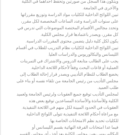
ويتكون هذا السجل من صورتين وتحفظ احداهما في الكلية
والأخرى في الجامعة.
تبين اللوائح الداخلية للكليات مواد الدراسة وتوزيع مقرراتها
على سنوات الدراسة وعدد الساعات المخصصة لكل مقرر،
وتحدد مجالس الأقسام المختصة الموضوعات التي تدرس في
كل مقرر، ويصدر باعتمادها قرار مجلس الكلية.
يكون لكل كلية دليل يتضمن محتوى المقررات الدراسية.
تبين اللوائح الداخلية للكليات نظام التدريب للطلاب في أقسام
الليسانس والبكالوريوس والدراسات العليا.
يجب على الطالب متابعة الدروس والاشتراك في التمرينات
العملية أو قاعات البحث وفقاً لأحكام اللائحة الداخلية.
يخضع الطلاب للنظام التأديبي ويصدر قرار إحالة الطلاب إلى
مجلس التأديب من رئيس الجامعة من تلقاء نفسه أو بناء على
طلب العميد.
لمجلس التأديب توقيع جميع العقوبات ولرئيس الجامعة ولعميد
الكلية وللأساتذة والأساتذة المساعدين توقيع بعض هذه
العقوبات في الحدود المبينة لكل منهم في اللائحة التنفيذية.
مع مراعاة أحكام اللائحة التنفيذية تتولى اللوائح الداخلية
للكليات تحديد نظم الامتحانات الخاصة بها.
فيما عدا امتحانات الفرقة النهائية بقسم الليسانس أو
البكالوريوس يعين مجلس الكلية بعد أخذ رأي مجلس القسم