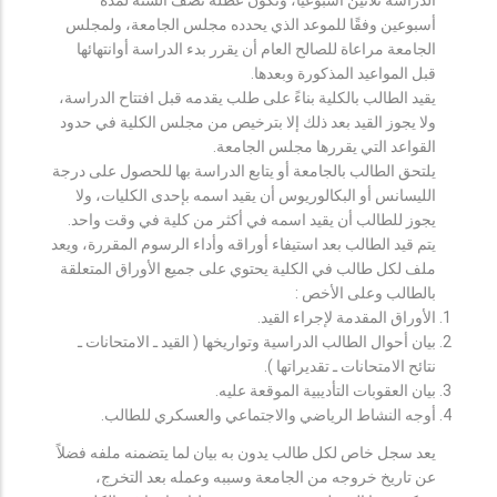
أسبوعين وفقًا للموعد الذي يحدده مجلس الجامعة، ولمجلس
الجامعة مراعاة للصالح العام أن يقرر بدء الدراسة أوانتهائها
قبل المواعيد المذكورة وبعدها.
يقيد الطالب بالكلية بناءً على طلب يقدمه قبل افتتاح الدراسة،
ولا يجوز القيد بعد ذلك إلا بترخيص من مجلس الكلية في حدود
القواعد التي يقررها مجلس الجامعة.
يلتحق الطالب بالجامعة أو يتابع الدراسة بها للحصول على درجة
الليسانس أو البكالوريوس أن يقيد اسمه بإحدى الكليات، ولا
يجوز للطالب أن يقيد اسمه في أكثر من كلية في وقت واحد.
يتم قيد الطالب بعد استيفاء أوراقه وأداء الرسوم المقررة، ويعد
ملف لكل طالب في الكلية يحتوي على جميع الأوراق المتعلقة
بالطالب وعلى الأخص :
الأوراق المقدمة لإجراء القيد.
بيان أحوال الطالب الدراسية وتواريخها ( القيد ـ الامتحانات ـ
نتائح الامتحانات ـ تقديراتها ).
بيان العقوبات التأديبية الموقعة عليه.
أوجه النشاط الرياضي والاجتماعي والعسكري للطالب.
يعد سجل خاص لكل طالب يدون به بيان لما يتضمنه ملفه فضلاً
عن تاريخ خروجه من الجامعة وسببه وعمله بعد التخرج،