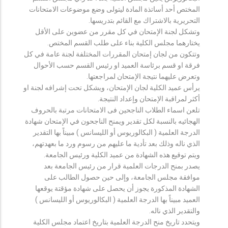
المختص أحد أساتذة المادة ليتولى وضع موضوعات الامتحانات
التحريرية بالاشتراك مع القائم بتدريسها.
وتشكل لجنة الإمتحان في كل مقرر من عضوين على الأقل
يختارهما مجلس الكلية بناء على طلب القسم المختص.
وتتكون من لجان إمتحان المقررات المختلفة لجنة عامة في كل
فرقة او قسم برئاسة العميد او رئيس القسم حسب الأحوال
وتعرض عليهما نتيجة الإمتحان لمراجعتها.
يرأس عميد الكلية لجان الإمتحان، ويشكل تحت إشرافه لجنة او
أكثر لمراقبة الإمتحان وإعداد النتيجة.
تلعن اسماء الطلاب الناجحين فى الامتحانات مرتبة بالحروف
الهجائيه بالنسبة لكل تقدير ويمنح الناجحون في الإمتحان شهادة
الدرجة العلمية ( البكالوريوس أو الليسانس ) مبيناً بها التقدير
الذي ناله وذلك بعد تأدية ما عليهم من رسوم ورد ما بعهدتهم،
ويتم توقيع هذه الشهادة من عميد الكلية ورئيس الجامعة.
يصدر بمنح الدرجات العلمية قرار من رئيس الجامعة بعد
موافقة مجلس الجامعة، وإلى حين حصول الطالب على
الشهادة المذكورة يجوز أن يحصل على شهادة مؤقتة يوقعها
العميد مبيناً بها الدرجة العلمية ( البكالوريوس أو الليسانس )
والتقدير الذي ناله.
ويتحدد تاريخ منح الدرجة العلمية بتاريخ اعتماد مجلس الكلية