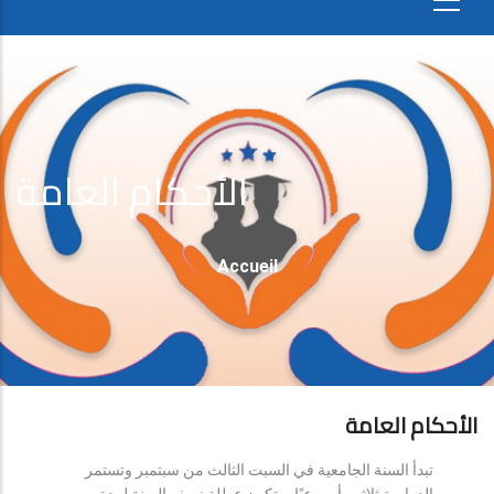
الأحكام العامة
Fil
Accueil
D'Ariane
الأحكام العامة
تبدأ السنة الجامعية في السبت الثالث من سبتمبر وتستمر
الدراسة ثلاثين أسبوعيًا، وتكون عطلة نصف السنة لمدة