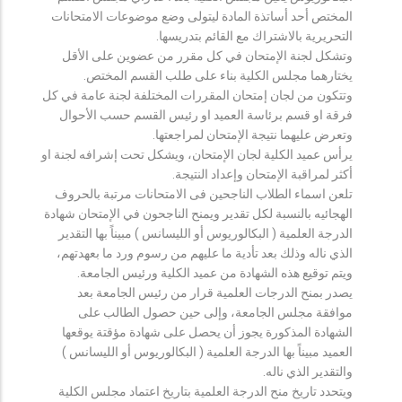
المختص أحد أساتذة المادة ليتولى وضع موضوعات الامتحانات
التحريرية بالاشتراك مع القائم بتدريسها.
وتشكل لجنة الإمتحان في كل مقرر من عضوين على الأقل
يختارهما مجلس الكلية بناء على طلب القسم المختص.
وتتكون من لجان إمتحان المقررات المختلفة لجنة عامة في كل
فرقة او قسم برئاسة العميد او رئيس القسم حسب الأحوال
وتعرض عليهما نتيجة الإمتحان لمراجعتها.
يرأس عميد الكلية لجان الإمتحان، ويشكل تحت إشرافه لجنة او
أكثر لمراقبة الإمتحان وإعداد النتيجة.
تلعن اسماء الطلاب الناجحين فى الامتحانات مرتبة بالحروف
الهجائيه بالنسبة لكل تقدير ويمنح الناجحون في الإمتحان شهادة
الدرجة العلمية ( البكالوريوس أو الليسانس ) مبيناً بها التقدير
الذي ناله وذلك بعد تأدية ما عليهم من رسوم ورد ما بعهدتهم،
ويتم توقيع هذه الشهادة من عميد الكلية ورئيس الجامعة.
يصدر بمنح الدرجات العلمية قرار من رئيس الجامعة بعد
موافقة مجلس الجامعة، وإلى حين حصول الطالب على
الشهادة المذكورة يجوز أن يحصل على شهادة مؤقتة يوقعها
العميد مبيناً بها الدرجة العلمية ( البكالوريوس أو الليسانس )
والتقدير الذي ناله.
ويتحدد تاريخ منح الدرجة العلمية بتاريخ اعتماد مجلس الكلية