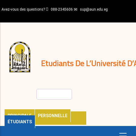
Aller
Avez-vous des questions?
088-2345606
sup@aun.edu.eg
au
contenu
N-
principal
Home
Règlements
&
décisions
Expatriés
Journal
Etudiants De L’Université D’
Rechercher
PRINCIPALE
PERSONNELLE
ÉTUDIANTS