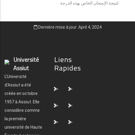
لنتيجة الإمتحان الخاص بهذه الدرجة.
Dernière mise à jour: April 4, 2024
Liens
Université
Rapides
Assiut
L'Université
d'Assiut a été
">
">
créée en octobre
1957 à Assiut. Elle
">
">
considère comme
la première
">
">
université de Haute