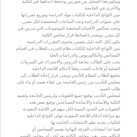
ويتكون هذا السجل من صورتين وتحفظ احداهما في الكلية
والأخرى في الجامعة.
تبين اللوائح الداخلية للكليات مواد الدراسة وتوزيع مقرراتها
على سنوات الدراسة وعدد الساعات المخصصة لكل مقرر،
وتحدد مجالس الأقسام المختصة الموضوعات التي تدرس في
كل مقرر، ويصدر باعتمادها قرار مجلس الكلية.
يكون لكل كلية دليل يتضمن محتوى المقررات الدراسية.
تبين اللوائح الداخلية للكليات نظام التدريب للطلاب في أقسام
الليسانس والبكالوريوس والدراسات العليا.
يجب على الطالب متابعة الدروس والاشتراك في التمرينات
العملية أو قاعات البحث وفقاً لأحكام اللائحة الداخلية.
يخضع الطلاب للنظام التأديبي ويصدر قرار إحالة الطلاب إلى
مجلس التأديب من رئيس الجامعة من تلقاء نفسه أو بناء على
طلب العميد.
لمجلس التأديب توقيع جميع العقوبات ولرئيس الجامعة ولعميد
الكلية وللأساتذة والأساتذة المساعدين توقيع بعض هذه
العقوبات في الحدود المبينة لكل منهم في اللائحة التنفيذية.
مع مراعاة أحكام اللائحة التنفيذية تتولى اللوائح الداخلية
للكليات تحديد نظم الامتحانات الخاصة بها.
فيما عدا امتحانات الفرقة النهائية بقسم الليسانس أو
البكالوريوس يعين مجلس الكلية بعد أخذ رأي مجلس القسم