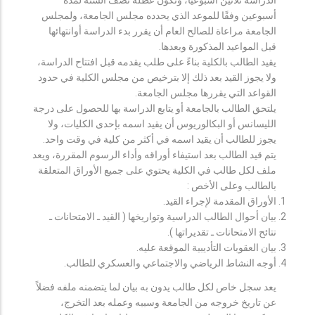
أسبوعين وفقًا للموعد الذي يحدده مجلس الجامعة، ولمجلس
الجامعة مراعاة للصالح العام أن يقرر بدء الدراسة أوانتهائها
قبل المواعيد المذكورة وبعدها.
يقيد الطالب بالكلية بناءً على طلب يقدمه قبل افتتاح الدراسة،
ولا يجوز القيد بعد ذلك إلا بترخيص من مجلس الكلية في حدود
القواعد التي يقررها مجلس الجامعة.
يلتحق الطالب بالجامعة أو يتابع الدراسة بها للحصول على درجة
الليسانس أو البكالوريوس أن يقيد اسمه بإحدى الكليات، ولا
يجوز للطالب أن يقيد اسمه في أكثر من كلية في وقت واحد.
يتم قيد الطالب بعد استيفاء أوراقه وأداء الرسوم المقررة، ويعد
ملف لكل طالب في الكلية يحتوي على جميع الأوراق المتعلقة
بالطالب وعلى الأخص :
الأوراق المقدمة لإجراء القيد.
بيان أحوال الطالب الدراسية وتواريخها ( القيد ـ الامتحانات ـ
نتائح الامتحانات ـ تقديراتها ).
بيان العقوبات التأديبية الموقعة عليه.
أوجه النشاط الرياضي والاجتماعي والعسكري للطالب.
يعد سجل خاص لكل طالب يدون به بيان لما يتضمنه ملفه فضلاً
عن تاريخ خروجه من الجامعة وسببه وعمله بعد التخرج،