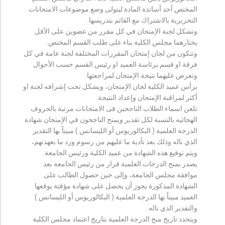
المختص أحد أساتذة المادة ليتولى وضع موضوعات الامتحانات
التحريرية بالاشتراك مع القائم بتدريسها.
وتشكل لجنة الإمتحان في كل مقرر من عضوين على الأقل
يختارهما مجلس الكلية بناء على طلب القسم المختص.
وتتكون من لجان إمتحان المقررات المختلفة لجنة عامة في كل
فرقة او قسم برئاسة العميد او رئيس القسم حسب الأحوال
وتعرض عليهما نتيجة الإمتحان لمراجعتها.
يرأس عميد الكلية لجان الإمتحان، ويشكل تحت إشرافه لجنة او
أكثر لمراقبة الإمتحان وإعداد النتيجة.
تلعن اسماء الطلاب الناجحين فى الامتحانات مرتبة بالحروف
الهجائيه بالنسبة لكل تقدير ويمنح الناجحون في الإمتحان شهادة
الدرجة العلمية ( البكالوريوس أو الليسانس ) مبيناً بها التقدير
الذي ناله وذلك بعد تأدية ما عليهم من رسوم ورد ما بعهدتهم،
ويتم توقيع هذه الشهادة من عميد الكلية ورئيس الجامعة.
يصدر بمنح الدرجات العلمية قرار من رئيس الجامعة بعد
موافقة مجلس الجامعة، وإلى حين حصول الطالب على
الشهادة المذكورة يجوز أن يحصل على شهادة مؤقتة يوقعها
العميد مبيناً بها الدرجة العلمية ( البكالوريوس أو الليسانس )
والتقدير الذي ناله.
ويتحدد تاريخ منح الدرجة العلمية بتاريخ اعتماد مجلس الكلية