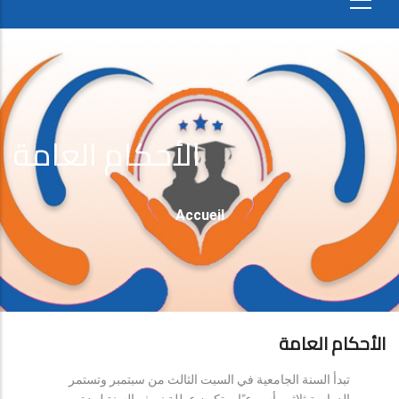
الأحكام العامة
Fil
Accueil
D'Ariane
الأحكام العامة
تبدأ السنة الجامعية في السبت الثالث من سبتمبر وتستمر
الدراسة ثلاثين أسبوعيًا، وتكون عطلة نصف السنة لمدة