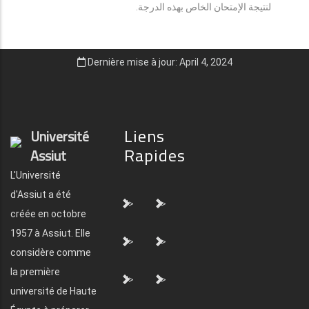
لنتيجة الإمتحان الخاص بهذه الدرجة.
Dernière mise à jour: April 4, 2024
Liens
Université
Rapides
Assiut
L'Université
d'Assiut a été
">
">
créée en octobre
1957 à Assiut. Elle
">
">
considère comme
la première
">
">
université de Haute