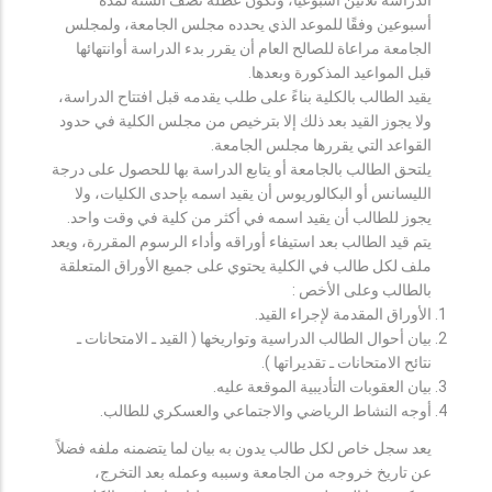
أسبوعين وفقًا للموعد الذي يحدده مجلس الجامعة، ولمجلس
الجامعة مراعاة للصالح العام أن يقرر بدء الدراسة أوانتهائها
قبل المواعيد المذكورة وبعدها.
يقيد الطالب بالكلية بناءً على طلب يقدمه قبل افتتاح الدراسة،
ولا يجوز القيد بعد ذلك إلا بترخيص من مجلس الكلية في حدود
القواعد التي يقررها مجلس الجامعة.
يلتحق الطالب بالجامعة أو يتابع الدراسة بها للحصول على درجة
الليسانس أو البكالوريوس أن يقيد اسمه بإحدى الكليات، ولا
يجوز للطالب أن يقيد اسمه في أكثر من كلية في وقت واحد.
يتم قيد الطالب بعد استيفاء أوراقه وأداء الرسوم المقررة، ويعد
ملف لكل طالب في الكلية يحتوي على جميع الأوراق المتعلقة
بالطالب وعلى الأخص :
الأوراق المقدمة لإجراء القيد.
بيان أحوال الطالب الدراسية وتواريخها ( القيد ـ الامتحانات ـ
نتائح الامتحانات ـ تقديراتها ).
بيان العقوبات التأديبية الموقعة عليه.
أوجه النشاط الرياضي والاجتماعي والعسكري للطالب.
يعد سجل خاص لكل طالب يدون به بيان لما يتضمنه ملفه فضلاً
عن تاريخ خروجه من الجامعة وسببه وعمله بعد التخرج،