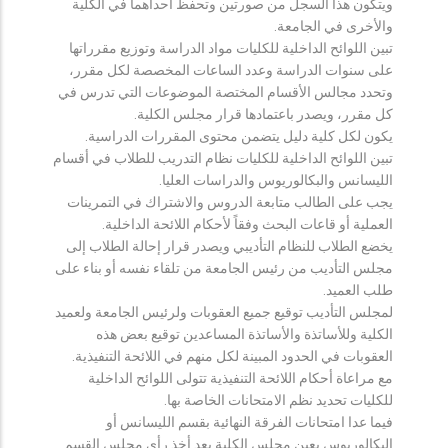
ويتكون هذا السجل من صورتين وتحفظ احداهما في الكلية
والأخرى في الجامعة.
تبين اللوائح الداخلية للكليات مواد الدراسة وتوزيع مقرراتها
على سنوات الدراسة وعدد الساعات المخصصة لكل مقرر،
وتحدد مجالس الأقسام المختصة الموضوعات التي تدرس في
كل مقرر، ويصدر باعتمادها قرار مجلس الكلية.
يكون لكل كلية دليل يتضمن محتوى المقررات الدراسية.
تبين اللوائح الداخلية للكليات نظام التدريب للطلاب في أقسام
الليسانس والبكالوريوس والدراسات العليا.
يجب على الطالب متابعة الدروس والاشتراك في التمرينات
العملية أو قاعات البحث وفقاً لأحكام اللائحة الداخلية.
يخضع الطلاب للنظام التأديبي ويصدر قرار إحالة الطلاب إلى
مجلس التأديب من رئيس الجامعة من تلقاء نفسه أو بناء على
طلب العميد.
لمجلس التأديب توقيع جميع العقوبات ولرئيس الجامعة ولعميد
الكلية وللأساتذة والأساتذة المساعدين توقيع بعض هذه
العقوبات في الحدود المبينة لكل منهم في اللائحة التنفيذية.
مع مراعاة أحكام اللائحة التنفيذية تتولى اللوائح الداخلية
للكليات تحديد نظم الامتحانات الخاصة بها.
فيما عدا امتحانات الفرقة النهائية بقسم الليسانس أو
البكالوريوس يعين مجلس الكلية بعد أخذ رأي مجلس القسم