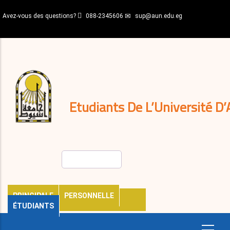
Aller
Avez-vous des questions?
088-2345606
sup@aun.edu.eg
au
contenu
N-
principal
Home
Règlements
&
décisions
Expatriés
Journal
Etudiants De L’Université D’
Rechercher
PRINCIPALE
PERSONNELLE
ÉTUDIANTS