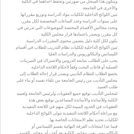
ويتكون هذا السجل من صورتين وتحفظ احداهما في الكلية
والأخرى في الجامعة.
تبين اللوائح الداخلية للكليات مواد الدراسة وتوزيع مقرراتها
على سنوات الدراسة وعدد الساعات المخصصة لكل مقرر،
وتحدد مجالس الأقسام المختصة الموضوعات التي تدرس في
كل مقرر، ويصدر باعتمادها قرار مجلس الكلية.
يكون لكل كلية دليل يتضمن محتوى المقررات الدراسية.
تبين اللوائح الداخلية للكليات نظام التدريب للطلاب في أقسام
الليسانس والبكالوريوس والدراسات العليا.
يجب على الطالب متابعة الدروس والاشتراك في التمرينات
العملية أو قاعات البحث وفقاً لأحكام اللائحة الداخلية.
يخضع الطلاب للنظام التأديبي ويصدر قرار إحالة الطلاب إلى
مجلس التأديب من رئيس الجامعة من تلقاء نفسه أو بناء على
طلب العميد.
لمجلس التأديب توقيع جميع العقوبات ولرئيس الجامعة ولعميد
الكلية وللأساتذة والأساتذة المساعدين توقيع بعض هذه
العقوبات في الحدود المبينة لكل منهم في اللائحة التنفيذية.
مع مراعاة أحكام اللائحة التنفيذية تتولى اللوائح الداخلية
للكليات تحديد نظم الامتحانات الخاصة بها.
فيما عدا امتحانات الفرقة النهائية بقسم الليسانس أو
البكالوريوس يعين مجلس الكلية بعد أخذ رأي مجلس القسم