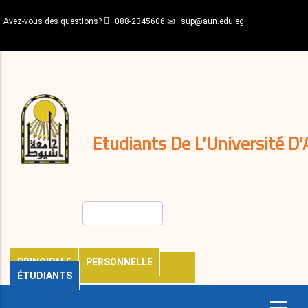
Aller
Avez-vous des questions?
088-2345606
sup@aun.edu.eg
au
contenu
N-
principal
Home
Règlements
&
décisions
Expatriés
Journal
Etudiants De L’Université D’
Rechercher
PRINCIPALE
PERSONNELLE
ÉTUDIANTS