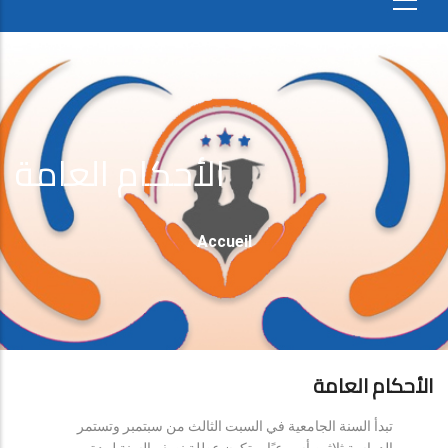
الأحكام العامة
Fil
Accueil
D'Ariane
الأحكام العامة
تبدأ السنة الجامعية في السبت الثالث من سبتمبر وتستمر
الدراسة ثلاثين أسبوعيًا، وتكون عطلة نصف السنة لمدة