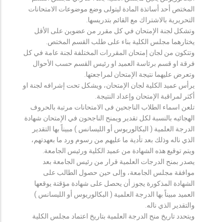
المختص أحد أساتذة المادة ليتولى وضع موضوعات الامتحانات
التحريرية بالاشتراك مع القائم بتدريسها.
وتشكل لجنة الإمتحان في كل مقرر من عضوين على الأقل
يختارهما مجلس الكلية بناء على طلب القسم المختص.
وتتكون من لجان إمتحان المقررات المختلفة لجنة عامة في كل
فرقة او قسم برئاسة العميد او رئيس القسم حسب الأحوال
وتعرض عليهما نتيجة الإمتحان لمراجعتها.
يرأس عميد الكلية لجان الإمتحان، ويشكل تحت إشرافه لجنة او
أكثر لمراقبة الإمتحان وإعداد النتيجة.
تلعن اسماء الطلاب الناجحين فى الامتحانات مرتبة بالحروف
الهجائيه بالنسبة لكل تقدير ويمنح الناجحون في الإمتحان شهادة
الدرجة العلمية ( البكالوريوس أو الليسانس ) مبيناً بها التقدير
الذي ناله وذلك بعد تأدية ما عليهم من رسوم ورد ما بعهدتهم،
ويتم توقيع هذه الشهادة من عميد الكلية ورئيس الجامعة.
يصدر بمنح الدرجات العلمية قرار من رئيس الجامعة بعد
موافقة مجلس الجامعة، وإلى حين حصول الطالب على
الشهادة المذكورة يجوز أن يحصل على شهادة مؤقتة يوقعها
العميد مبيناً بها الدرجة العلمية ( البكالوريوس أو الليسانس )
والتقدير الذي ناله.
ويتحدد تاريخ منح الدرجة العلمية بتاريخ اعتماد مجلس الكلية