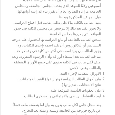
أسبوعين وفقًا للموعد الذي يحدده مجلس الجامعة، ولمجلس
الجامعة مراعاة للصالح العام أن يقرر بدء الدراسة أوانتهائها
قبل المواعيد المذكورة وبعدها.
يقيد الطالب بالكلية بناءً على طلب يقدمه قبل افتتاح الدراسة،
ولا يجوز القيد بعد ذلك إلا بترخيص من مجلس الكلية في حدود
القواعد التي يقررها مجلس الجامعة.
يلتحق الطالب بالجامعة أو يتابع الدراسة بها للحصول على درجة
الليسانس أو البكالوريوس أن يقيد اسمه بإحدى الكليات، ولا
يجوز للطالب أن يقيد اسمه في أكثر من كلية في وقت واحد.
يتم قيد الطالب بعد استيفاء أوراقه وأداء الرسوم المقررة، ويعد
ملف لكل طالب في الكلية يحتوي على جميع الأوراق المتعلقة
بالطالب وعلى الأخص :
الأوراق المقدمة لإجراء القيد.
بيان أحوال الطالب الدراسية وتواريخها ( القيد ـ الامتحانات ـ
نتائح الامتحانات ـ تقديراتها ).
بيان العقوبات التأديبية الموقعة عليه.
أوجه النشاط الرياضي والاجتماعي والعسكري للطالب.
يعد سجل خاص لكل طالب يدون به بيان لما يتضمنه ملفه فضلاً
عن تاريخ خروجه من الجامعة وسببه وعمله بعد التخرج،