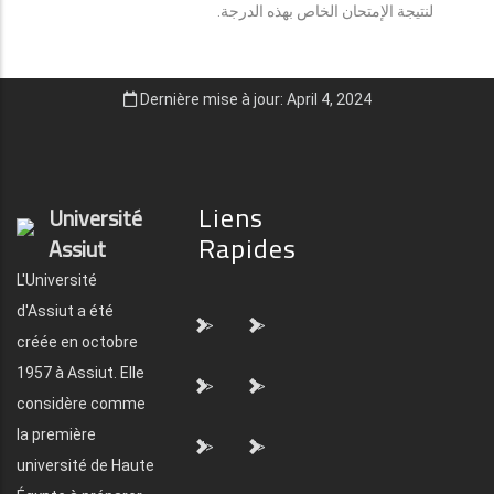
لنتيجة الإمتحان الخاص بهذه الدرجة.
Dernière mise à jour: April 4, 2024
Liens
Université
Rapides
Assiut
L'Université
d'Assiut a été
">
">
créée en octobre
1957 à Assiut. Elle
">
">
considère comme
la première
">
">
université de Haute