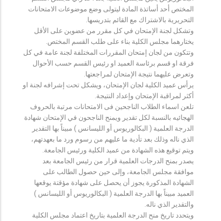
المختص أحد أساتذة المادة ليتولى وضع موضوعات الامتحانات
التحريرية بالاشتراك مع القائم بتدريسها.
وتشكل لجنة الإمتحان في كل مقرر من عضوين على الأقل
يختارهما مجلس الكلية بناء على طلب القسم المختص.
وتتكون من لجان إمتحان المقررات المختلفة لجنة عامة في كل
فرقة او قسم برئاسة العميد او رئيس القسم حسب الأحوال
وتعرض عليهما نتيجة الإمتحان لمراجعتها.
يرأس عميد الكلية لجان الإمتحان، ويشكل تحت إشرافه لجنة او
أكثر لمراقبة الإمتحان وإعداد النتيجة.
تلعن اسماء الطلاب الناجحين فى الامتحانات مرتبة بالحروف
الهجائيه بالنسبة لكل تقدير ويمنح الناجحون في الإمتحان شهادة
الدرجة العلمية ( البكالوريوس أو الليسانس ) مبيناً بها التقدير
الذي ناله وذلك بعد تأدية ما عليهم من رسوم ورد ما بعهدتهم،
ويتم توقيع هذه الشهادة من عميد الكلية ورئيس الجامعة.
يصدر بمنح الدرجات العلمية قرار من رئيس الجامعة بعد
موافقة مجلس الجامعة، وإلى حين حصول الطالب على
الشهادة المذكورة يجوز أن يحصل على شهادة مؤقتة يوقعها
العميد مبيناً بها الدرجة العلمية ( البكالوريوس أو الليسانس )
والتقدير الذي ناله.
ويتحدد تاريخ منح الدرجة العلمية بتاريخ اعتماد مجلس الكلية