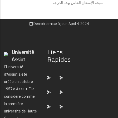
لنتيجة الإمتحان الخاص بهذه الدرجة.
Dernière mise à jour: April 4, 2024
Liens
Université
Rapides
Assiut
L'Université
d'Assiut a été
">
">
créée en octobre
1957 à Assiut. Elle
">
">
considère comme
la première
">
">
université de Haute