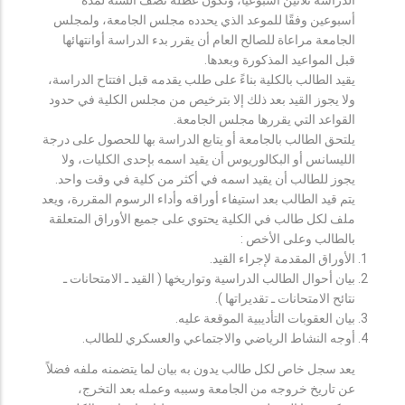
أسبوعين وفقًا للموعد الذي يحدده مجلس الجامعة، ولمجلس
الجامعة مراعاة للصالح العام أن يقرر بدء الدراسة أوانتهائها
قبل المواعيد المذكورة وبعدها.
يقيد الطالب بالكلية بناءً على طلب يقدمه قبل افتتاح الدراسة،
ولا يجوز القيد بعد ذلك إلا بترخيص من مجلس الكلية في حدود
القواعد التي يقررها مجلس الجامعة.
يلتحق الطالب بالجامعة أو يتابع الدراسة بها للحصول على درجة
الليسانس أو البكالوريوس أن يقيد اسمه بإحدى الكليات، ولا
يجوز للطالب أن يقيد اسمه في أكثر من كلية في وقت واحد.
يتم قيد الطالب بعد استيفاء أوراقه وأداء الرسوم المقررة، ويعد
ملف لكل طالب في الكلية يحتوي على جميع الأوراق المتعلقة
بالطالب وعلى الأخص :
الأوراق المقدمة لإجراء القيد.
بيان أحوال الطالب الدراسية وتواريخها ( القيد ـ الامتحانات ـ
نتائح الامتحانات ـ تقديراتها ).
بيان العقوبات التأديبية الموقعة عليه.
أوجه النشاط الرياضي والاجتماعي والعسكري للطالب.
يعد سجل خاص لكل طالب يدون به بيان لما يتضمنه ملفه فضلاً
عن تاريخ خروجه من الجامعة وسببه وعمله بعد التخرج،