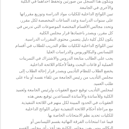
ويتكون هذا السجل من صورتين وتحفظ احداهما في الكلية
والأخرى في الجامعة.
تبين اللوائح الداخلية للكليات مواد الدراسة وتوزيع مقرراتها
على سنوات الدراسة وعدد الساعات المخصصة لكل مقرر،
وتحدد مجالس الأقسام المختصة الموضوعات التي تدرس في
كل مقرر، ويصدر باعتمادها قرار مجلس الكلية.
يكون لكل كلية دليل يتضمن محتوى المقررات الدراسية.
تبين اللوائح الداخلية للكليات نظام التدريب للطلاب في أقسام
الليسانس والبكالوريوس والدراسات العليا.
يجب على الطالب متابعة الدروس والاشتراك في التمرينات
العملية أو قاعات البحث وفقاً لأحكام اللائحة الداخلية.
يخضع الطلاب للنظام التأديبي ويصدر قرار إحالة الطلاب إلى
مجلس التأديب من رئيس الجامعة من تلقاء نفسه أو بناء على
طلب العميد.
لمجلس التأديب توقيع جميع العقوبات ولرئيس الجامعة ولعميد
الكلية وللأساتذة والأساتذة المساعدين توقيع بعض هذه
العقوبات في الحدود المبينة لكل منهم في اللائحة التنفيذية.
مع مراعاة أحكام اللائحة التنفيذية تتولى اللوائح الداخلية
للكليات تحديد نظم الامتحانات الخاصة بها.
فيما عدا امتحانات الفرقة النهائية بقسم الليسانس أو
البكالوريوس يعين مجلس الكلية بعد أخذ رأي مجلس القسم