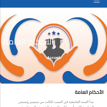
الأحكام العامة
Fil
Accueil
D'Ariane
الأحكام العامة
تبدأ السنة الجامعية في السبت الثالث من سبتمبر وتستمر
الدراسة ثلاثين أسبوعيًا، وتكون عطلة نصف السنة لمدة