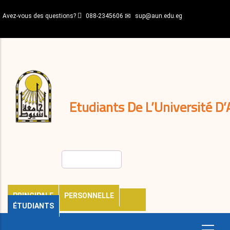
Aller
Avez-vous des questions?
088-2345606
sup@aun.edu.eg
au
contenu
N-
principal
Home
Règlements
&
décisions
Expatriés
Journal
Etudiants De L’Université D’
Rechercher
PRINCIPALE
PERSONNELLE
ÉTUDIANTS