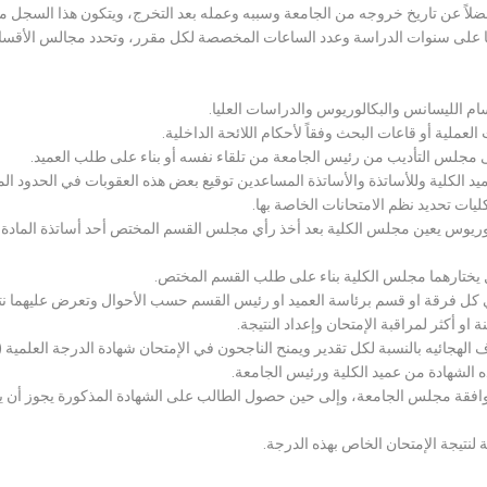
لاً عن تاريخ خروجه من الجامعة وسببه وعمله بعد التخرج، ويتكون هذا السجل م
رراتها على سنوات الدراسة وعدد الساعات المخصصة لكل مقرر، وتحدد مجالس الأ
سام الليسانس والبكالوريوس والدراسات العليا.
ملية أو قاعات البحث وفقاً لأحكام اللائحة الداخلية.
لى مجلس التأديب من رئيس الجامعة من تلقاء نفسه أو بناء على طلب العميد.
 الكلية وللأساتذة والأساتذة المساعدين توقيع بعض هذه العقوبات في الحدود المبين
لكليات تحديد نظم الامتحانات الخاصة بها.
بكالوريوس يعين مجلس الكلية بعد أخذ رأي مجلس القسم المختص أحد أساتذة المادة
يختارهما مجلس الكلية بناء على طلب القسم المختص.
 كل فرقة او قسم برئاسة العميد او رئيس القسم حسب الأحوال وتعرض عليهما نتيج
و أكثر لمراقبة الإمتحان وإعداد النتيجة.
هجائيه بالنسبة لكل تقدير ويمنح الناجحون في الإمتحان شهادة الدرجة العلمية ( الب
ذه الشهادة من عميد الكلية ورئيس الجامعة.
افقة مجلس الجامعة، وإلى حين حصول الطالب على الشهادة المذكورة يجوز أن يحصل
 لنتيجة الإمتحان الخاص بهذه الدرجة.