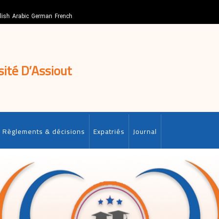
lish
Arabic
German
French
sité D’Assiout
Règlements & décisions
Expatriés
Journal