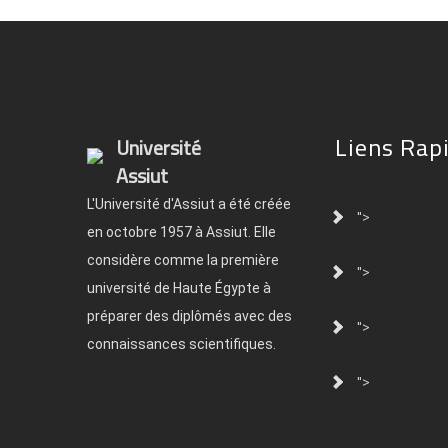
Liens Rap
Université
Assiut
L'Université d'Assiut a été créée
">
en octobre 1957 à Assiut. Elle
considère comme la première
">
université de Haute Égypte à
préparer des diplômés avec des
">
connaissances scientifiques.
">