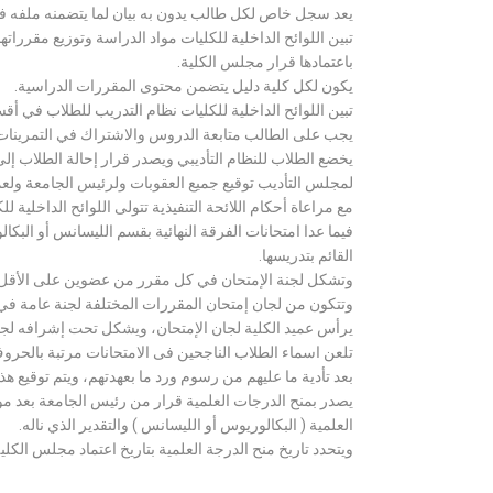
يعد سجل خاص لكل طالب يدون به بيان لما يتضمنه ملفه فض
تبين اللوائح الداخلية للكليات مواد الدراسة وتوزيع مق
باعتمادها قرار مجلس الكلية.
يكون لكل كلية دليل يتضمن محتوى المقررات الدراسية.
تبين اللوائح الداخلية للكليات نظام التدريب للطلاب في أق
يجب على الطالب متابعة الدروس والاشتراك في التمرينات الع
يخضع الطلاب للنظام التأديبي ويصدر قرار إحالة الطلاب إ
لمجلس التأديب توقيع جميع العقوبات ولرئيس الجامعة ولعميد
مع مراعاة أحكام اللائحة التنفيذية تتولى اللوائح الداخلية ل
فيما عدا امتحانات الفرقة النهائية بقسم الليسانس أو ال
القائم بتدريسها.
وتشكل لجنة الإمتحان في كل مقرر من عضوين على الأقل 
وتتكون من لجان إمتحان المقررات المختلفة لجنة عامة في
يرأس عميد الكلية لجان الإمتحان، ويشكل تحت إشرافه لجنة ا
تلعن اسماء الطلاب الناجحين فى الامتحانات مرتبة بالحروف ال
بعد تأدية ما عليهم من رسوم ورد ما بعهدتهم، ويتم توقيع ه
يصدر بمنح الدرجات العلمية قرار من رئيس الجامعة بعد مو
العلمية ( البكالوريوس أو الليسانس ) والتقدير الذي ناله.
ويتحدد تاريخ منح الدرجة العلمية بتاريخ اعتماد مجلس الكلية