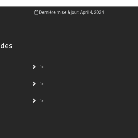
Dernière mise à jour: April 4, 2024
ides
">
">
">