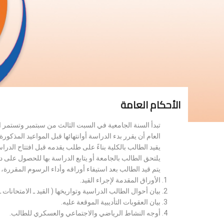
الأحكام العامة
تبدأ السنة الجامعية في السبت الثالث من سبتمبر وتستمر 
العام أن يقرر بدء الدراسة أوانتهائها قبل المواعيد المذكورة 
يقيد الطالب بالكلية بناءً على طلب يقدمه قبل افتتاح الدر
يلتحق الطالب بالجامعة أو يتابع الدراسة بها للحصول على 
يتم قيد الطالب بعد استيفاء أوراقه وأداء الرسوم المقررة
الأوراق المقدمة لإجراء القيد.
بيان أحوال الطالب الدراسية وتواريخها ( القيد ـ الامتحانات ـ ن
بيان العقوبات التأديبية الموقعة عليه.
أوجه النشاط الرياضي والاجتماعي والعسكري للطالب.