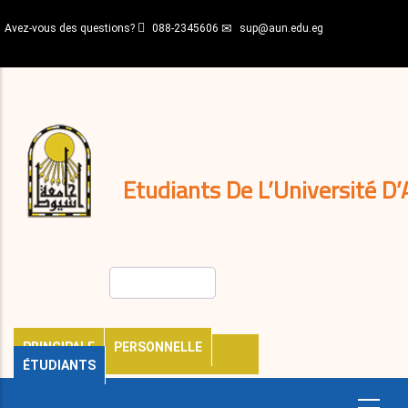
Aller
Avez-vous des questions?
088-2345606
sup@aun.edu.eg
au
contenu
N-
principal
Home
Règlements
&
décisions
Expatriés
Journal
Etudiants De L’Université D’
Rechercher
PRINCIPALE
PERSONNELLE
ÉTUDIANTS