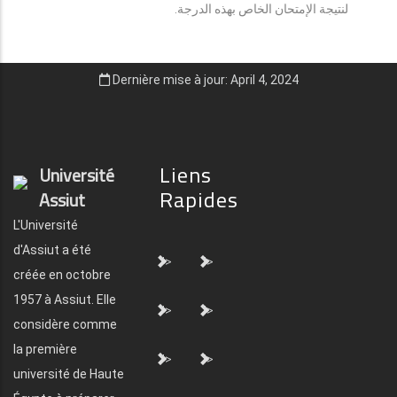
لنتيجة الإمتحان الخاص بهذه الدرجة.
Dernière mise à jour: April 4, 2024
Liens
Université
Rapides
Assiut
L'Université
d'Assiut a été
">
">
créée en octobre
1957 à Assiut. Elle
">
">
considère comme
la première
">
">
université de Haute