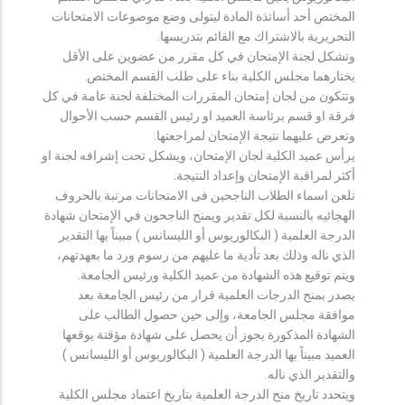
المختص أحد أساتذة المادة ليتولى وضع موضوعات الامتحانات
التحريرية بالاشتراك مع القائم بتدريسها.
وتشكل لجنة الإمتحان في كل مقرر من عضوين على الأقل
يختارهما مجلس الكلية بناء على طلب القسم المختص.
وتتكون من لجان إمتحان المقررات المختلفة لجنة عامة في كل
فرقة او قسم برئاسة العميد او رئيس القسم حسب الأحوال
وتعرض عليهما نتيجة الإمتحان لمراجعتها.
يرأس عميد الكلية لجان الإمتحان، ويشكل تحت إشرافه لجنة او
أكثر لمراقبة الإمتحان وإعداد النتيجة.
تلعن اسماء الطلاب الناجحين فى الامتحانات مرتبة بالحروف
الهجائيه بالنسبة لكل تقدير ويمنح الناجحون في الإمتحان شهادة
الدرجة العلمية ( البكالوريوس أو الليسانس ) مبيناً بها التقدير
الذي ناله وذلك بعد تأدية ما عليهم من رسوم ورد ما بعهدتهم،
ويتم توقيع هذه الشهادة من عميد الكلية ورئيس الجامعة.
يصدر بمنح الدرجات العلمية قرار من رئيس الجامعة بعد
موافقة مجلس الجامعة، وإلى حين حصول الطالب على
الشهادة المذكورة يجوز أن يحصل على شهادة مؤقتة يوقعها
العميد مبيناً بها الدرجة العلمية ( البكالوريوس أو الليسانس )
والتقدير الذي ناله.
ويتحدد تاريخ منح الدرجة العلمية بتاريخ اعتماد مجلس الكلية