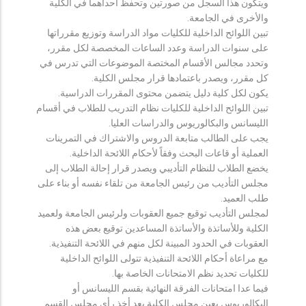
ويتكون هذا السجل من صورتين وتحفظ احداهما في الكلية
والأخرى في الجامعة.
تبين اللوائح الداخلية للكليات مواد الدراسة وتوزيع مقرراتها
على سنوات الدراسة وعدد الساعات المخصصة لكل مقرر،
وتحدد مجالس الأقسام المختصة الموضوعات التي تدرس في
كل مقرر، ويصدر باعتمادها قرار مجلس الكلية.
يكون لكل كلية دليل يتضمن محتوى المقررات الدراسية.
تبين اللوائح الداخلية للكليات نظام التدريب للطلاب في أقسام
الليسانس والبكالوريوس والدراسات العليا.
يجب على الطالب متابعة الدروس والاشتراك في التمرينات
العملية أو قاعات البحث وفقاً لأحكام اللائحة الداخلية.
يخضع الطلاب للنظام التأديبي ويصدر قرار إحالة الطلاب إلى
مجلس التأديب من رئيس الجامعة من تلقاء نفسه أو بناء على
طلب العميد.
لمجلس التأديب توقيع جميع العقوبات ولرئيس الجامعة ولعميد
الكلية وللأساتذة والأساتذة المساعدين توقيع بعض هذه
العقوبات في الحدود المبينة لكل منهم في اللائحة التنفيذية.
مع مراعاة أحكام اللائحة التنفيذية تتولى اللوائح الداخلية
للكليات تحديد نظم الامتحانات الخاصة بها.
فيما عدا امتحانات الفرقة النهائية بقسم الليسانس أو
البكالوريوس يعين مجلس الكلية بعد أخذ رأي مجلس القسم