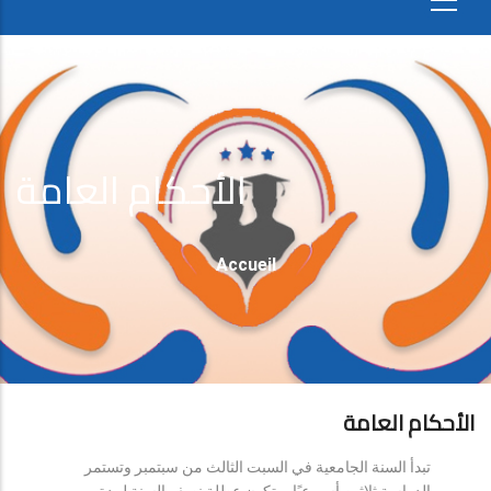
الأحكام العامة
Fil
Accueil
D'Ariane
الأحكام العامة
تبدأ السنة الجامعية في السبت الثالث من سبتمبر وتستمر
الدراسة ثلاثين أسبوعيًا، وتكون عطلة نصف السنة لمدة