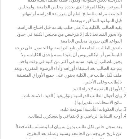
أسبوعين وفقًا للموعد الذي يحدده مجلس الجامعة، ولمجلس
الجامعة مراعاة للصالح العام أن يقرر بدء الدراسة أوانتهائها
قبل المواعيد المذكورة وبعدها.
يقيد الطالب بالكلية بناءً على طلب يقدمه قبل افتتاح الدراسة،
ولا يجوز القيد بعد ذلك إلا بترخيص من مجلس الكلية في حدود
القواعد التي يقررها مجلس الجامعة.
يلتحق الطالب بالجامعة أو يتابع الدراسة بها للحصول على درجة
الليسانس أو البكالوريوس أن يقيد اسمه بإحدى الكليات، ولا
يجوز للطالب أن يقيد اسمه في أكثر من كلية في وقت واحد.
يتم قيد الطالب بعد استيفاء أوراقه وأداء الرسوم المقررة، ويعد
ملف لكل طالب في الكلية يحتوي على جميع الأوراق المتعلقة
بالطالب وعلى الأخص :
الأوراق المقدمة لإجراء القيد.
بيان أحوال الطالب الدراسية وتواريخها ( القيد ـ الامتحانات ـ
نتائح الامتحانات ـ تقديراتها ).
بيان العقوبات التأديبية الموقعة عليه.
أوجه النشاط الرياضي والاجتماعي والعسكري للطالب.
يعد سجل خاص لكل طالب يدون به بيان لما يتضمنه ملفه فضلاً
عن تاريخ خروجه من الجامعة وسببه وعمله بعد التخرج،