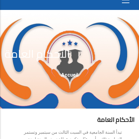
الأحكام العامة
Fil
Accueil
D'Ariane
الأحكام العامة
تبدأ السنة الجامعية في السبت الثالث من سبتمبر وتستمر
الدراسة ثلاثين أسبوعيًا، وتكون عطلة نصف السنة لمدة