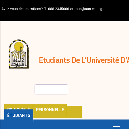
Aller
Avez-vous des questions?
088-2345606
sup@aun.edu.eg
au
contenu
N-
principal
Home
Règlements
&
décisions
Expatriés
Journal
Etudiants De L’Université D’
Rechercher
PRINCIPALE
PERSONNELLE
ÉTUDIANTS