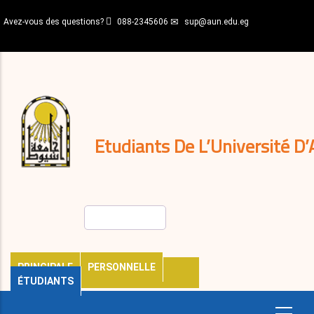
Aller
Avez-vous des questions?
088-2345606
sup@aun.edu.eg
au
contenu
N-
principal
Home
Règlements
&
décisions
Expatriés
Journal
Etudiants De L’Université D’
Rechercher
PRINCIPALE
PERSONNELLE
ÉTUDIANTS