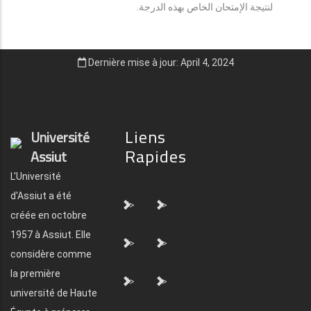
لنتيجة الإمتحان الخاص بهذه الدرجة.
Dernière mise à jour: April 4, 2024
Liens
Université
Rapides
Assiut
L'Université
d'Assiut a été
">
">
créée en octobre
1957 à Assiut. Elle
">
">
considère comme
la première
">
">
université de Haute