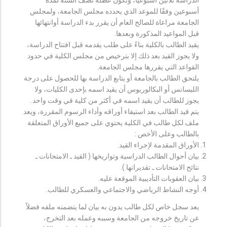
أسبوعين وفقًا للموعد الذي يحدده مجلس الجامعة، ولمجلس
الجامعة مراعاة للصالح العام أن يقرر بدء الدراسة أوانتهائها
قبل المواعيد المذكورة وبعدها.
يقيد الطالب بالكلية بناءً على طلب يقدمه قبل افتتاح الدراسة،
ولا يجوز القيد بعد ذلك إلا بترخيص من مجلس الكلية في حدود
القواعد التي يقررها مجلس الجامعة.
يلتحق الطالب بالجامعة أو يتابع الدراسة بها للحصول على درجة
الليسانس أو البكالوريوس أن يقيد اسمه بإحدى الكليات، ولا
يجوز للطالب أن يقيد اسمه في أكثر من كلية في وقت واحد.
يتم قيد الطالب بعد استيفاء أوراقه وأداء الرسوم المقررة، ويعد
ملف لكل طالب في الكلية يحتوي على جميع الأوراق المتعلقة
بالطالب وعلى الأخص :
الأوراق المقدمة لإجراء القيد.
بيان أحوال الطالب الدراسية وتواريخها ( القيد ـ الامتحانات ـ
نتائح الامتحانات ـ تقديراتها ).
بيان العقوبات التأديبية الموقعة عليه.
أوجه النشاط الرياضي والاجتماعي والعسكري للطالب.
يعد سجل خاص لكل طالب يدون به بيان لما يتضمنه ملفه فضلاً
عن تاريخ خروجه من الجامعة وسببه وعمله بعد التخرج،