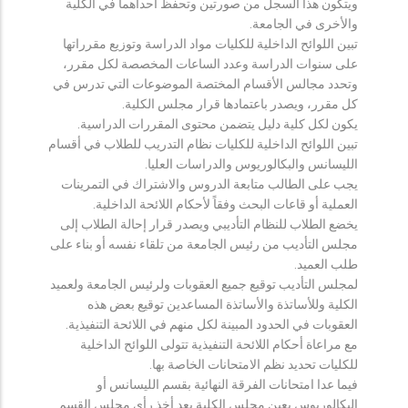
ويتكون هذا السجل من صورتين وتحفظ احداهما في الكلية
والأخرى في الجامعة.
تبين اللوائح الداخلية للكليات مواد الدراسة وتوزيع مقرراتها
على سنوات الدراسة وعدد الساعات المخصصة لكل مقرر،
وتحدد مجالس الأقسام المختصة الموضوعات التي تدرس في
كل مقرر، ويصدر باعتمادها قرار مجلس الكلية.
يكون لكل كلية دليل يتضمن محتوى المقررات الدراسية.
تبين اللوائح الداخلية للكليات نظام التدريب للطلاب في أقسام
الليسانس والبكالوريوس والدراسات العليا.
يجب على الطالب متابعة الدروس والاشتراك في التمرينات
العملية أو قاعات البحث وفقاً لأحكام اللائحة الداخلية.
يخضع الطلاب للنظام التأديبي ويصدر قرار إحالة الطلاب إلى
مجلس التأديب من رئيس الجامعة من تلقاء نفسه أو بناء على
طلب العميد.
لمجلس التأديب توقيع جميع العقوبات ولرئيس الجامعة ولعميد
الكلية وللأساتذة والأساتذة المساعدين توقيع بعض هذه
العقوبات في الحدود المبينة لكل منهم في اللائحة التنفيذية.
مع مراعاة أحكام اللائحة التنفيذية تتولى اللوائح الداخلية
للكليات تحديد نظم الامتحانات الخاصة بها.
فيما عدا امتحانات الفرقة النهائية بقسم الليسانس أو
البكالوريوس يعين مجلس الكلية بعد أخذ رأي مجلس القسم