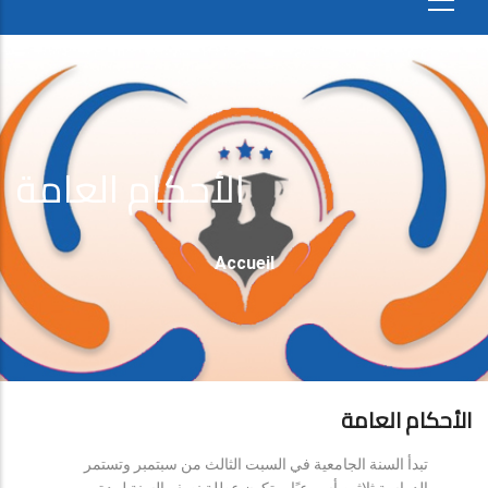
الأحكام العامة
Fil
Accueil
D'Ariane
الأحكام العامة
تبدأ السنة الجامعية في السبت الثالث من سبتمبر وتستمر
الدراسة ثلاثين أسبوعيًا، وتكون عطلة نصف السنة لمدة