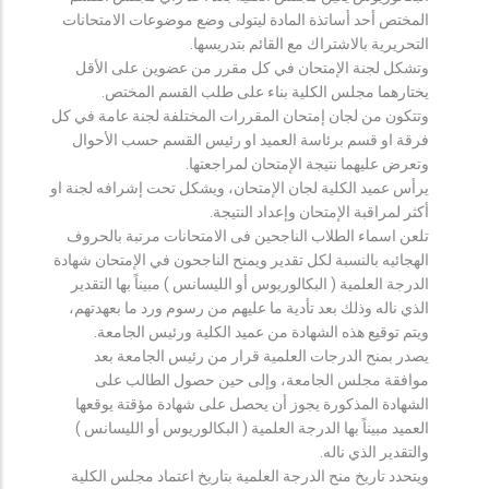
المختص أحد أساتذة المادة ليتولى وضع موضوعات الامتحانات
التحريرية بالاشتراك مع القائم بتدريسها.
وتشكل لجنة الإمتحان في كل مقرر من عضوين على الأقل
يختارهما مجلس الكلية بناء على طلب القسم المختص.
وتتكون من لجان إمتحان المقررات المختلفة لجنة عامة في كل
فرقة او قسم برئاسة العميد او رئيس القسم حسب الأحوال
وتعرض عليهما نتيجة الإمتحان لمراجعتها.
يرأس عميد الكلية لجان الإمتحان، ويشكل تحت إشرافه لجنة او
أكثر لمراقبة الإمتحان وإعداد النتيجة.
تلعن اسماء الطلاب الناجحين فى الامتحانات مرتبة بالحروف
الهجائيه بالنسبة لكل تقدير ويمنح الناجحون في الإمتحان شهادة
الدرجة العلمية ( البكالوريوس أو الليسانس ) مبيناً بها التقدير
الذي ناله وذلك بعد تأدية ما عليهم من رسوم ورد ما بعهدتهم،
ويتم توقيع هذه الشهادة من عميد الكلية ورئيس الجامعة.
يصدر بمنح الدرجات العلمية قرار من رئيس الجامعة بعد
موافقة مجلس الجامعة، وإلى حين حصول الطالب على
الشهادة المذكورة يجوز أن يحصل على شهادة مؤقتة يوقعها
العميد مبيناً بها الدرجة العلمية ( البكالوريوس أو الليسانس )
والتقدير الذي ناله.
ويتحدد تاريخ منح الدرجة العلمية بتاريخ اعتماد مجلس الكلية