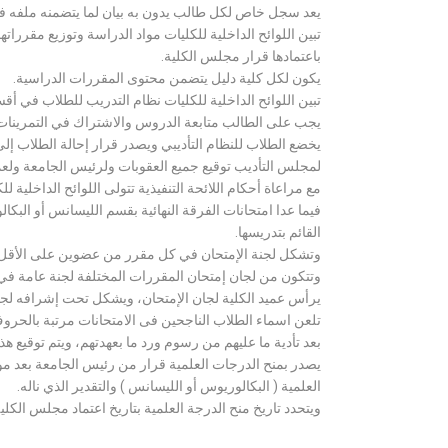
يعد سجل خاص لكل طالب يدون به بيان لما يتضمنه ملفه فض
تبين اللوائح الداخلية للكليات مواد الدراسة وتوزيع مق
باعتمادها قرار مجلس الكلية.
يكون لكل كلية دليل يتضمن محتوى المقررات الدراسية.
تبين اللوائح الداخلية للكليات نظام التدريب للطلاب في أق
يجب على الطالب متابعة الدروس والاشتراك في التمرينات الع
يخضع الطلاب للنظام التأديبي ويصدر قرار إحالة الطلاب إ
لمجلس التأديب توقيع جميع العقوبات ولرئيس الجامعة ولعميد
مع مراعاة أحكام اللائحة التنفيذية تتولى اللوائح الداخلية ل
فيما عدا امتحانات الفرقة النهائية بقسم الليسانس أو ال
القائم بتدريسها.
وتشكل لجنة الإمتحان في كل مقرر من عضوين على الأقل 
وتتكون من لجان إمتحان المقررات المختلفة لجنة عامة في
يرأس عميد الكلية لجان الإمتحان، ويشكل تحت إشرافه لجنة ا
تلعن اسماء الطلاب الناجحين فى الامتحانات مرتبة بالحروف ال
بعد تأدية ما عليهم من رسوم ورد ما بعهدتهم، ويتم توقيع ه
يصدر بمنح الدرجات العلمية قرار من رئيس الجامعة بعد مو
العلمية ( البكالوريوس أو الليسانس ) والتقدير الذي ناله.
ويتحدد تاريخ منح الدرجة العلمية بتاريخ اعتماد مجلس الكلية