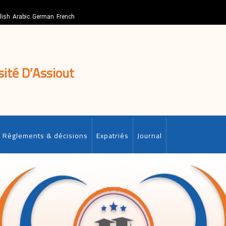
lish
Arabic
German
French
sité D’Assiout
Règlements & décisions
Expatriés
Journal