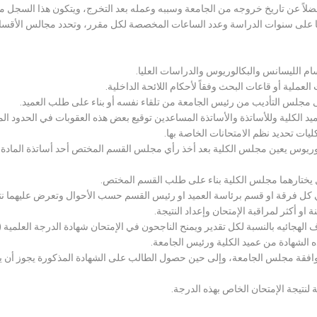
لاً عن تاريخ خروجه من الجامعة وسببه وعمله بعد التخرج، ويتكون هذا السجل م
رراتها على سنوات الدراسة وعدد الساعات المخصصة لكل مقرر، وتحدد مجالس الأ
سام الليسانس والبكالوريوس والدراسات العليا.
ملية أو قاعات البحث وفقاً لأحكام اللائحة الداخلية.
لى مجلس التأديب من رئيس الجامعة من تلقاء نفسه أو بناء على طلب العميد.
 الكلية وللأساتذة والأساتذة المساعدين توقيع بعض هذه العقوبات في الحدود المبين
لكليات تحديد نظم الامتحانات الخاصة بها.
بكالوريوس يعين مجلس الكلية بعد أخذ رأي مجلس القسم المختص أحد أساتذة المادة
يختارهما مجلس الكلية بناء على طلب القسم المختص.
 كل فرقة او قسم برئاسة العميد او رئيس القسم حسب الأحوال وتعرض عليهما نتيج
و أكثر لمراقبة الإمتحان وإعداد النتيجة.
هجائيه بالنسبة لكل تقدير ويمنح الناجحون في الإمتحان شهادة الدرجة العلمية ( الب
ذه الشهادة من عميد الكلية ورئيس الجامعة.
افقة مجلس الجامعة، وإلى حين حصول الطالب على الشهادة المذكورة يجوز أن يحصل
 لنتيجة الإمتحان الخاص بهذه الدرجة.