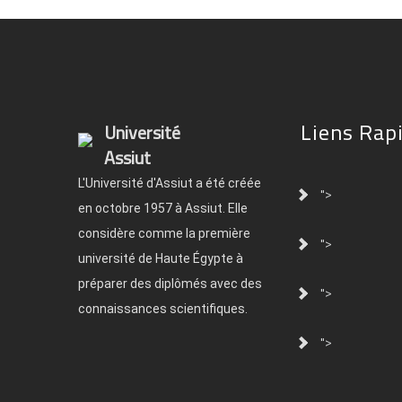
Liens Rap
Université
Assiut
L'Université d'Assiut a été créée
">
en octobre 1957 à Assiut. Elle
considère comme la première
">
université de Haute Égypte à
préparer des diplômés avec des
">
connaissances scientifiques.
">