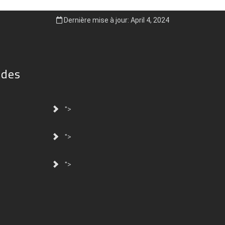
Dernière mise à jour: April 4, 2024
ides
">
">
">