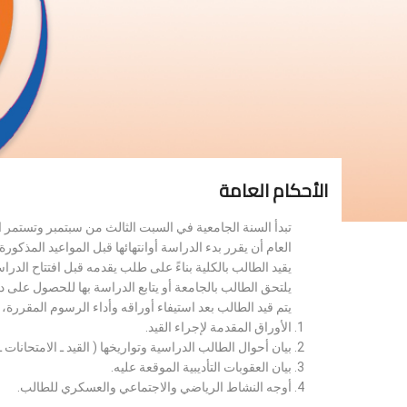
الأحكام العامة
تبدأ السنة الجامعية في السبت الثالث من سبتمبر وتستمر 
العام أن يقرر بدء الدراسة أوانتهائها قبل المواعيد المذكورة 
يقيد الطالب بالكلية بناءً على طلب يقدمه قبل افتتاح الدر
يلتحق الطالب بالجامعة أو يتابع الدراسة بها للحصول على 
يتم قيد الطالب بعد استيفاء أوراقه وأداء الرسوم المقررة
الأوراق المقدمة لإجراء القيد.
بيان أحوال الطالب الدراسية وتواريخها ( القيد ـ الامتحانات ـ ن
بيان العقوبات التأديبية الموقعة عليه.
أوجه النشاط الرياضي والاجتماعي والعسكري للطالب.