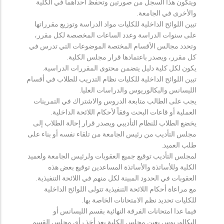
ويتكون هذا السجل من صورتين وتحفظ احداهما في الكلية
والأخرى في الجامعة.
تبين اللوائح الداخلية للكليات مواد الدراسة وتوزيع مقرراتها
على سنوات الدراسة وعدد الساعات المخصصة لكل مقرر،
وتحدد مجالس الأقسام المختصة الموضوعات التي تدرس في
كل مقرر، ويصدر باعتمادها قرار مجلس الكلية.
يكون لكل كلية دليل يتضمن محتوى المقررات الدراسية.
تبين اللوائح الداخلية للكليات نظام التدريب للطلاب في أقسام
الليسانس والبكالوريوس والدراسات العليا.
يجب على الطالب متابعة الدروس والاشتراك في التمرينات
العملية أو قاعات البحث وفقاً لأحكام اللائحة الداخلية.
يخضع الطلاب للنظام التأديبي ويصدر قرار إحالة الطلاب إلى
مجلس التأديب من رئيس الجامعة من تلقاء نفسه أو بناء على
طلب العميد.
لمجلس التأديب توقيع جميع العقوبات ولرئيس الجامعة ولعميد
الكلية وللأساتذة والأساتذة المساعدين توقيع بعض هذه
العقوبات في الحدود المبينة لكل منهم في اللائحة التنفيذية.
مع مراعاة أحكام اللائحة التنفيذية تتولى اللوائح الداخلية
للكليات تحديد نظم الامتحانات الخاصة بها.
فيما عدا امتحانات الفرقة النهائية بقسم الليسانس أو
البكالوريوس يعين مجلس الكلية بعد أخذ رأي مجلس القسم