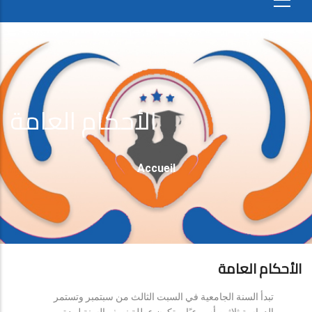
الأحكام العامة
Fil
Accueil
D'Ariane
الأحكام العامة
تبدأ السنة الجامعية في السبت الثالث من سبتمبر وتستمر
الدراسة ثلاثين أسبوعيًا، وتكون عطلة نصف السنة لمدة