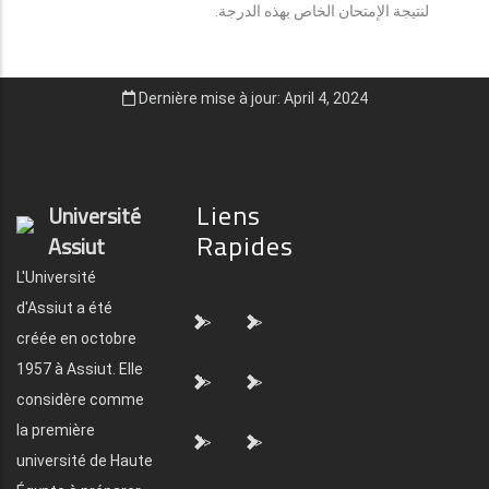
لنتيجة الإمتحان الخاص بهذه الدرجة.
Dernière mise à jour: April 4, 2024
Liens
Université
Rapides
Assiut
L'Université
d'Assiut a été
">
">
créée en octobre
1957 à Assiut. Elle
">
">
considère comme
la première
">
">
université de Haute