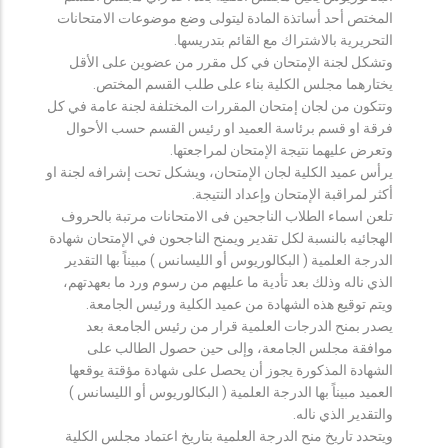
المختص أحد أساتذة المادة ليتولى وضع موضوعات الامتحانات
التحريرية بالاشتراك مع القائم بتدريسها.
وتشكل لجنة الإمتحان في كل مقرر من عضوين على الأقل
يختارهما مجلس الكلية بناء على طلب القسم المختص.
وتتكون من لجان إمتحان المقررات المختلفة لجنة عامة في كل
فرقة او قسم برئاسة العميد او رئيس القسم حسب الأحوال
وتعرض عليهما نتيجة الإمتحان لمراجعتها.
يرأس عميد الكلية لجان الإمتحان، ويشكل تحت إشرافه لجنة او
أكثر لمراقبة الإمتحان وإعداد النتيجة.
تلعن اسماء الطلاب الناجحين فى الامتحانات مرتبة بالحروف
الهجائيه بالنسبة لكل تقدير ويمنح الناجحون في الإمتحان شهادة
الدرجة العلمية ( البكالوريوس أو الليسانس ) مبيناً بها التقدير
الذي ناله وذلك بعد تأدية ما عليهم من رسوم ورد ما بعهدتهم،
ويتم توقيع هذه الشهادة من عميد الكلية ورئيس الجامعة.
يصدر بمنح الدرجات العلمية قرار من رئيس الجامعة بعد
موافقة مجلس الجامعة، وإلى حين حصول الطالب على
الشهادة المذكورة يجوز أن يحصل على شهادة مؤقتة يوقعها
العميد مبيناً بها الدرجة العلمية ( البكالوريوس أو الليسانس )
والتقدير الذي ناله.
ويتحدد تاريخ منح الدرجة العلمية بتاريخ اعتماد مجلس الكلية