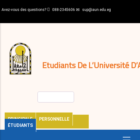
Aller
Avez-vous des questions?
088-2345606
sup@aun.edu.eg
au
contenu
N-
principal
Home
Règlements
&
décisions
Expatriés
Journal
Etudiants De L’Université D’
Rechercher
PRINCIPALE
PERSONNELLE
ÉTUDIANTS