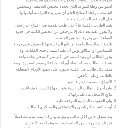
أسبوعين وفقًا للموعد الذي يحدده مجلس الجامعة، ولمجلس
الجامعة مراعاة للصالح العام أن يقرر بدء الدراسة أوانتهائها
قبل المواعيد المذكورة وبعدها.
يقيد الطالب بالكلية بناءً على طلب يقدمه قبل افتتاح الدراسة،
ولا يجوز القيد بعد ذلك إلا بترخيص من مجلس الكلية في حدود
القواعد التي يقررها مجلس الجامعة.
يلتحق الطالب بالجامعة أو يتابع الدراسة بها للحصول على درجة
الليسانس أو البكالوريوس أن يقيد اسمه بإحدى الكليات، ولا
يجوز للطالب أن يقيد اسمه في أكثر من كلية في وقت واحد.
يتم قيد الطالب بعد استيفاء أوراقه وأداء الرسوم المقررة، ويعد
ملف لكل طالب في الكلية يحتوي على جميع الأوراق المتعلقة
بالطالب وعلى الأخص :
الأوراق المقدمة لإجراء القيد.
بيان أحوال الطالب الدراسية وتواريخها ( القيد ـ الامتحانات ـ
نتائح الامتحانات ـ تقديراتها ).
بيان العقوبات التأديبية الموقعة عليه.
أوجه النشاط الرياضي والاجتماعي والعسكري للطالب.
يعد سجل خاص لكل طالب يدون به بيان لما يتضمنه ملفه فضلاً
عن تاريخ خروجه من الجامعة وسببه وعمله بعد التخرج،