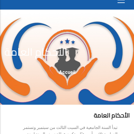
الأحكام العامة
Fil
Accueil
D'Ariane
الأحكام العامة
تبدأ السنة الجامعية في السبت الثالث من سبتمبر وتستمر
الدراسة ثلاثين أسبوعيًا، وتكون عطلة نصف السنة لمدة