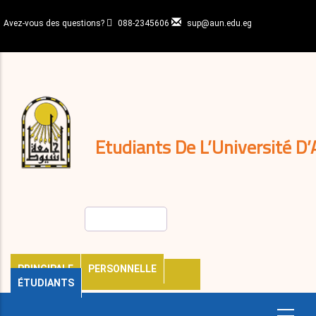
Aller
au
Avez-vous des questions?
088-2345606
sup@aun.edu.eg
contenu
N-
principal
Home
Règlements
&
décisions
Expatriés
Journal
Etudiants De L’Université D’
Rechercher
PRINCIPALE
PERSONNELLE
ÉTUDIANTS