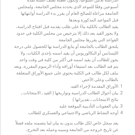
أسبوعين وفقًا للموعد الذي يحدده مجلس الجامعة، ولمجلس
الجامعة مراعاة للصالح العام أن يقرر بدء الدراسة أوانتهائها
قبل المواعيد المذكورة وبعدها.
يقيد الطالب بالكلية بناءً على طلب يقدمه قبل افتتاح الدراسة،
ولا يجوز القيد بعد ذلك إلا بترخيص من مجلس الكلية في حدود
القواعد التي يقررها مجلس الجامعة.
يلتحق الطالب بالجامعة أو يتابع الدراسة بها للحصول على درجة
الليسانس أو البكالوريوس أن يقيد اسمه بإحدى الكليات، ولا
يجوز للطالب أن يقيد اسمه في أكثر من كلية في وقت واحد.
يتم قيد الطالب بعد استيفاء أوراقه وأداء الرسوم المقررة، ويعد
ملف لكل طالب في الكلية يحتوي على جميع الأوراق المتعلقة
بالطالب وعلى الأخص :
الأوراق المقدمة لإجراء القيد.
بيان أحوال الطالب الدراسية وتواريخها ( القيد ـ الامتحانات ـ
نتائح الامتحانات ـ تقديراتها ).
بيان العقوبات التأديبية الموقعة عليه.
أوجه النشاط الرياضي والاجتماعي والعسكري للطالب.
يعد سجل خاص لكل طالب يدون به بيان لما يتضمنه ملفه فضلاً
عن تاريخ خروجه من الجامعة وسببه وعمله بعد التخرج،