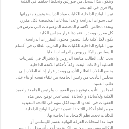
ويتكون هذا السجل من صورتين وتحفظ احداهما في الكلية
والأخرى في الجامعة.
تبين اللوائح الداخلية للكليات مواد الدراسة وتوزيع مقرراتها
على سنوات الدراسة وعدد الساعات المخصصة لكل مقرر،
وتحدد مجالس الأقسام المختصة الموضوعات التي تدرس في
كل مقرر، ويصدر باعتمادها قرار مجلس الكلية.
يكون لكل كلية دليل يتضمن محتوى المقررات الدراسية.
تبين اللوائح الداخلية للكليات نظام التدريب للطلاب في أقسام
الليسانس والبكالوريوس والدراسات العليا.
يجب على الطالب متابعة الدروس والاشتراك في التمرينات
العملية أو قاعات البحث وفقاً لأحكام اللائحة الداخلية.
يخضع الطلاب للنظام التأديبي ويصدر قرار إحالة الطلاب إلى
مجلس التأديب من رئيس الجامعة من تلقاء نفسه أو بناء على
طلب العميد.
لمجلس التأديب توقيع جميع العقوبات ولرئيس الجامعة ولعميد
الكلية وللأساتذة والأساتذة المساعدين توقيع بعض هذه
العقوبات في الحدود المبينة لكل منهم في اللائحة التنفيذية.
مع مراعاة أحكام اللائحة التنفيذية تتولى اللوائح الداخلية
للكليات تحديد نظم الامتحانات الخاصة بها.
فيما عدا امتحانات الفرقة النهائية بقسم الليسانس أو
البكالوريوس يعين مجلس الكلية بعد أخذ رأي مجلس القسم