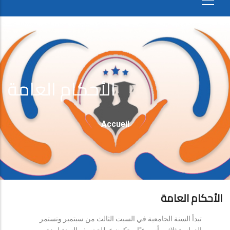
الأحكام العامة
Fil
Accueil
D'Ariane
الأحكام العامة
تبدأ السنة الجامعية في السبت الثالث من سبتمبر وتستمر
الدراسة ثلاثين أسبوعيًا، وتكون عطلة نصف السنة لمدة