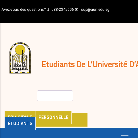
Aller
Avez-vous des questions?
088-2345606
sup@aun.edu.eg
au
contenu
N-
principal
Home
Règlements
&
décisions
Expatriés
Journal
Etudiants De L’Université D’
Rechercher
PRINCIPALE
PERSONNELLE
ÉTUDIANTS