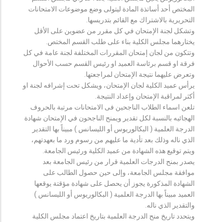
المختص أحد أساتذة المادة ليتولى وضع موضوعات الامتحانات
التحريرية بالاشتراك مع القائم بتدريسها.
وتشكل لجنة الإمتحان في كل مقرر من عضوين على الأقل
يختارهما مجلس الكلية بناء على طلب القسم المختص.
وتتكون من لجان إمتحان المقررات المختلفة لجنة عامة في كل
فرقة او قسم برئاسة العميد او رئيس القسم حسب الأحوال
وتعرض عليهما نتيجة الإمتحان لمراجعتها.
يرأس عميد الكلية لجان الإمتحان، ويشكل تحت إشرافه لجنة او
أكثر لمراقبة الإمتحان وإعداد النتيجة.
تلعن اسماء الطلاب الناجحين فى الامتحانات مرتبة بالحروف
الهجائيه بالنسبة لكل تقدير ويمنح الناجحون في الإمتحان شهادة
الدرجة العلمية ( البكالوريوس أو الليسانس ) مبيناً بها التقدير
الذي ناله وذلك بعد تأدية ما عليهم من رسوم ورد ما بعهدتهم،
ويتم توقيع هذه الشهادة من عميد الكلية ورئيس الجامعة.
يصدر بمنح الدرجات العلمية قرار من رئيس الجامعة بعد
موافقة مجلس الجامعة، وإلى حين حصول الطالب على
الشهادة المذكورة يجوز أن يحصل على شهادة مؤقتة يوقعها
العميد مبيناً بها الدرجة العلمية ( البكالوريوس أو الليسانس )
والتقدير الذي ناله.
ويتحدد تاريخ منح الدرجة العلمية بتاريخ اعتماد مجلس الكلية