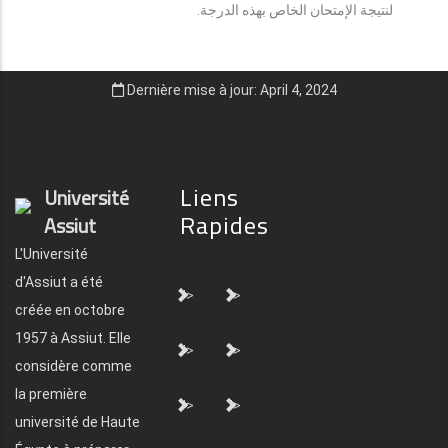
لنتيجة الإمتحان الخاص بهذه الدرجة.
Dernière mise à jour: April 4, 2024
Liens
Université
Rapides
Assiut
L'Université
d'Assiut a été
">
">
créée en octobre
1957 à Assiut. Elle
">
">
considère comme
la première
">
">
université de Haute