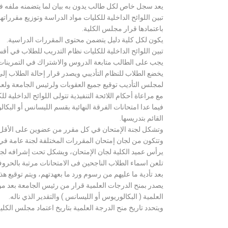
يعد سجل خاص لكل طالب يدون به بيان لما يتضمنه ملفه فض
تبين اللوائح الداخلية للكليات مواد الدراسة وتوزيع مق
باعتمادها قرار مجلس الكلية.
يكون لكل كلية دليل يتضمن محتوى المقررات الدراسية.
تبين اللوائح الداخلية للكليات نظام التدريب للطلاب في أق
يجب على الطالب متابعة الدروس والاشتراك في التمرينات الع
يخضع الطلاب للنظام التأديبي ويصدر قرار إحالة الطلاب إ
لمجلس التأديب توقيع جميع العقوبات ولرئيس الجامعة ولعميد
مع مراعاة أحكام اللائحة التنفيذية تتولى اللوائح الداخلية ل
فيما عدا امتحانات الفرقة النهائية بقسم الليسانس أو ال
القائم بتدريسها.
وتشكل لجنة الإمتحان في كل مقرر من عضوين على الأقل 
وتتكون من لجان إمتحان المقررات المختلفة لجنة عامة في
يرأس عميد الكلية لجان الإمتحان، ويشكل تحت إشرافه لجنة ا
تلعن اسماء الطلاب الناجحين فى الامتحانات مرتبة بالحروف ال
بعد تأدية ما عليهم من رسوم ورد ما بعهدتهم، ويتم توقيع ه
يصدر بمنح الدرجات العلمية قرار من رئيس الجامعة بعد مو
العلمية ( البكالوريوس أو الليسانس ) والتقدير الذي ناله.
ويتحدد تاريخ منح الدرجة العلمية بتاريخ اعتماد مجلس الكلية