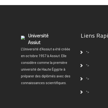
Liens Rap
Université
Assiut
L'Université d'Assiut a été créée
">
en octobre 1957 à Assiut. Elle
considère comme la première
">
université de Haute Égypte à
préparer des diplômés avec des
">
connaissances scientifiques.
">