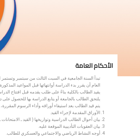
الأحكام العامة
تبدأ السنة الجامعية في السبت الثالث من سبتمبر وتستمر 
العام أن يقرر بدء الدراسة أوانتهائها قبل المواعيد المذكورة 
يقيد الطالب بالكلية بناءً على طلب يقدمه قبل افتتاح الدر
يلتحق الطالب بالجامعة أو يتابع الدراسة بها للحصول على 
يتم قيد الطالب بعد استيفاء أوراقه وأداء الرسوم المقررة
الأوراق المقدمة لإجراء القيد.
بيان أحوال الطالب الدراسية وتواريخها ( القيد ـ الامتحانات ـ ن
بيان العقوبات التأديبية الموقعة عليه.
أوجه النشاط الرياضي والاجتماعي والعسكري للطالب.