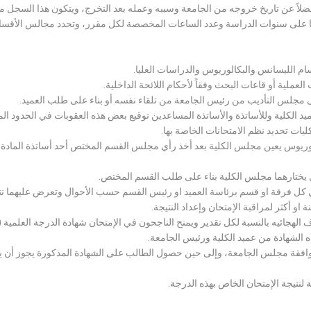
لاً عن تاريخ خروجه من الجامعة وسببه وعمله بعد التخرج، ويتكون هذا السجل م
رراتها على سنوات الدراسة وعدد الساعات المخصصة لكل مقرر، وتحدد مجالس الأ
سام الليسانس والبكالوريوس والدراسات العليا.
ملية أو قاعات البحث وفقاً لأحكام اللائحة الداخلية.
لى مجلس التأديب من رئيس الجامعة من تلقاء نفسه أو بناء على طلب العميد.
 الكلية وللأساتذة والأساتذة المساعدين توقيع بعض هذه العقوبات في الحدود المبين
لكليات تحديد نظم الامتحانات الخاصة بها.
بكالوريوس يعين مجلس الكلية بعد أخذ رأي مجلس القسم المختص أحد أساتذة المادة
يختارهما مجلس الكلية بناء على طلب القسم المختص.
 كل فرقة او قسم برئاسة العميد او رئيس القسم حسب الأحوال وتعرض عليهما نتيج
و أكثر لمراقبة الإمتحان وإعداد النتيجة.
هجائيه بالنسبة لكل تقدير ويمنح الناجحون في الإمتحان شهادة الدرجة العلمية ( الب
ذه الشهادة من عميد الكلية ورئيس الجامعة.
افقة مجلس الجامعة، وإلى حين حصول الطالب على الشهادة المذكورة يجوز أن يحصل
 لنتيجة الإمتحان الخاص بهذه الدرجة.