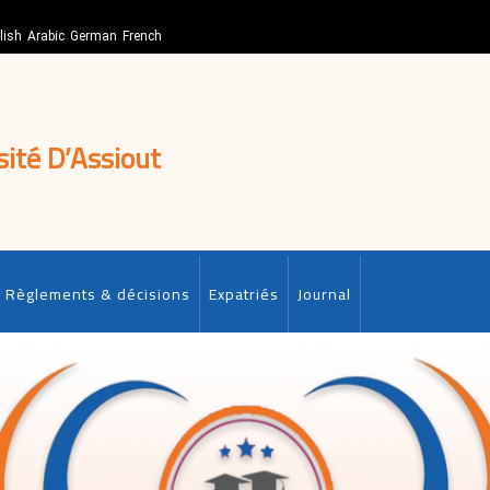
lish
Arabic
German
French
sité D’Assiout
Règlements & décisions
Expatriés
Journal