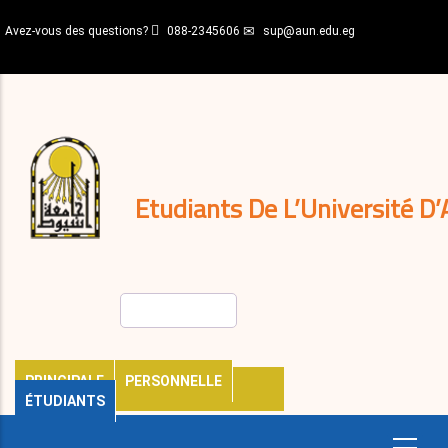
Aller
Avez-vous des questions?
088-2345606
sup@aun.edu.eg
au
contenu
N-
principal
Home
Règlements
&
décisions
Expatriés
Journal
Etudiants De L’Université D’
Rechercher
PRINCIPALE
PERSONNELLE
ÉTUDIANTS