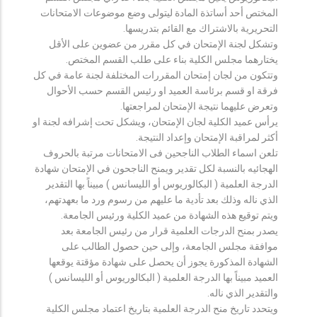
المختص أحد أساتذة المادة ليتولى وضع موضوعات الامتحانات
التحريرية بالاشتراك مع القائم بتدريسها.
وتشكل لجنة الإمتحان في كل مقرر من عضوين على الأقل
يختارهما مجلس الكلية بناء على طلب القسم المختص.
وتتكون من لجان إمتحان المقررات المختلفة لجنة عامة في كل
فرقة او قسم برئاسة العميد او رئيس القسم حسب الأحوال
وتعرض عليهما نتيجة الإمتحان لمراجعتها.
يرأس عميد الكلية لجان الإمتحان، ويشكل تحت إشرافه لجنة او
أكثر لمراقبة الإمتحان وإعداد النتيجة.
تلعن اسماء الطلاب الناجحين فى الامتحانات مرتبة بالحروف
الهجائيه بالنسبة لكل تقدير ويمنح الناجحون في الإمتحان شهادة
الدرجة العلمية ( البكالوريوس أو الليسانس ) مبيناً بها التقدير
الذي ناله وذلك بعد تأدية ما عليهم من رسوم ورد ما بعهدتهم،
ويتم توقيع هذه الشهادة من عميد الكلية ورئيس الجامعة.
يصدر بمنح الدرجات العلمية قرار من رئيس الجامعة بعد
موافقة مجلس الجامعة، وإلى حين حصول الطالب على
الشهادة المذكورة يجوز أن يحصل على شهادة مؤقتة يوقعها
العميد مبيناً بها الدرجة العلمية ( البكالوريوس أو الليسانس )
والتقدير الذي ناله.
ويتحدد تاريخ منح الدرجة العلمية بتاريخ اعتماد مجلس الكلية