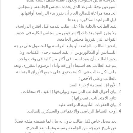
أسبوعين وفقًا للموعد الذي يحدده مجلس الجامعة، ولمجلس
الجامعة مراعاة للصالح العام أن يقرر بدء الدراسة أوانتهائها
قبل المواعيد المذكورة وبعدها.
يقيد الطالب بالكلية بناءً على طلب يقدمه قبل افتتاح الدراسة،
ولا يجوز القيد بعد ذلك إلا بترخيص من مجلس الكلية في حدود
القواعد التي يقررها مجلس الجامعة.
يلتحق الطالب بالجامعة أو يتابع الدراسة بها للحصول على درجة
الليسانس أو البكالوريوس أن يقيد اسمه بإحدى الكليات، ولا
يجوز للطالب أن يقيد اسمه في أكثر من كلية في وقت واحد.
يتم قيد الطالب بعد استيفاء أوراقه وأداء الرسوم المقررة، ويعد
ملف لكل طالب في الكلية يحتوي على جميع الأوراق المتعلقة
بالطالب وعلى الأخص :
الأوراق المقدمة لإجراء القيد.
بيان أحوال الطالب الدراسية وتواريخها ( القيد ـ الامتحانات ـ
نتائح الامتحانات ـ تقديراتها ).
بيان العقوبات التأديبية الموقعة عليه.
أوجه النشاط الرياضي والاجتماعي والعسكري للطالب.
يعد سجل خاص لكل طالب يدون به بيان لما يتضمنه ملفه فضلاً
عن تاريخ خروجه من الجامعة وسببه وعمله بعد التخرج،