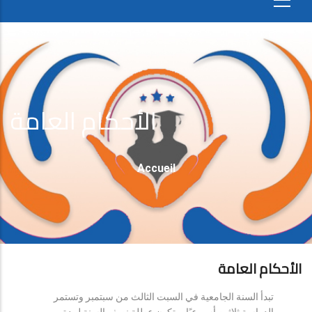
الأحكام العامة
Fil
Accueil
D'Ariane
الأحكام العامة
تبدأ السنة الجامعية في السبت الثالث من سبتمبر وتستمر
الدراسة ثلاثين أسبوعيًا، وتكون عطلة نصف السنة لمدة