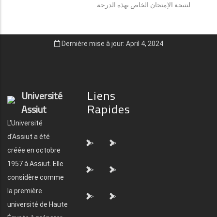
لنتيجة الإمتحان الخاص بهذه الدرجة.
Dernière mise à jour: April 4, 2024
Liens
Université
Rapides
Assiut
L'Université
d'Assiut a été
">
">
créée en octobre
1957 à Assiut. Elle
">
">
considère comme
la première
">
">
université de Haute