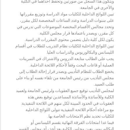
ويتكون هذا السجل من صورتين وتحفظ احداهما في الكلية
والأخرى في الجامعة.
تبين اللوائح الداخلية للكليات مواد الدراسة وتوزيع مقرراتها
على سنوات الدراسة وعدد الساعات المخصصة لكل مقرر،
وتحدد مجالس الأقسام المختصة الموضوعات التي تدرس في
كل مقرر، ويصدر باعتمادها قرار مجلس الكلية.
يكون لكل كلية دليل يتضمن محتوى المقررات الدراسية.
تبين اللوائح الداخلية للكليات نظام التدريب للطلاب في أقسام
الليسانس والبكالوريوس والدراسات العليا.
يجب على الطالب متابعة الدروس والاشتراك في التمرينات
العملية أو قاعات البحث وفقاً لأحكام اللائحة الداخلية.
يخضع الطلاب للنظام التأديبي ويصدر قرار إحالة الطلاب إلى
مجلس التأديب من رئيس الجامعة من تلقاء نفسه أو بناء على
طلب العميد.
لمجلس التأديب توقيع جميع العقوبات ولرئيس الجامعة ولعميد
الكلية وللأساتذة والأساتذة المساعدين توقيع بعض هذه
العقوبات في الحدود المبينة لكل منهم في اللائحة التنفيذية.
مع مراعاة أحكام اللائحة التنفيذية تتولى اللوائح الداخلية
للكليات تحديد نظم الامتحانات الخاصة بها.
فيما عدا امتحانات الفرقة النهائية بقسم الليسانس أو
البكالوريوس يعين مجلس الكلية بعد أخذ رأي مجلس القسم