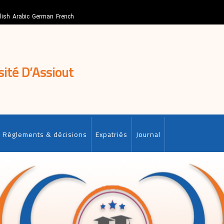
lish
Arabic
German
French
sité D’Assiout
Règlements & décisions
Expatriés
Journal