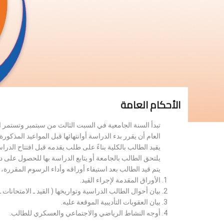
الأحكام العامة
تبدأ السنة الجامعية في السبت الثالث من سبتمبر وتستمر 
العام أن يقرر بدء الدراسة أوانتهائها قبل المواعيد المذكورة 
يقيد الطالب بالكلية بناءً على طلب يقدمه قبل افتتاح الدر
يلتحق الطالب بالجامعة أو يتابع الدراسة بها للحصول على 
يتم قيد الطالب بعد استيفاء أوراقه وأداء الرسوم المقررة
الأوراق المقدمة لإجراء القيد.
بيان أحوال الطالب الدراسية وتواريخها ( القيد ـ الامتحانات ـ ن
بيان العقوبات التأديبية الموقعة عليه.
أوجه النشاط الرياضي والاجتماعي والعسكري للطالب.