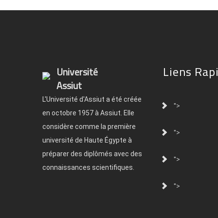
Liens Rap
Université
Assiut
L'Université d'Assiut a été créée
">
en octobre 1957 à Assiut. Elle
considère comme la première
">
université de Haute Égypte à
préparer des diplômés avec des
">
connaissances scientifiques.
">