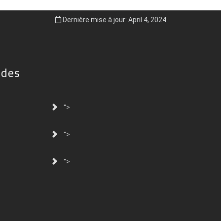
Dernière mise à jour: April 4, 2024
ides
">
">
">