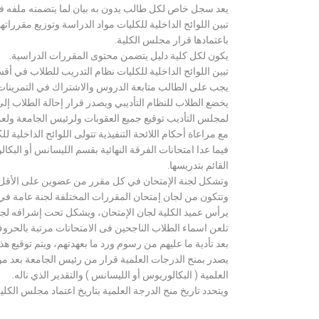
يعد سجل خاص لكل طالب يدون به بيان لما يتضمنه ملفه فض
تبين اللوائح الداخلية للكليات مواد الدراسة وتوزيع مق
باعتمادها قرار مجلس الكلية.
يكون لكل كلية دليل يتضمن محتوى المقررات الدراسية.
تبين اللوائح الداخلية للكليات نظام التدريب للطلاب في أق
يجب على الطالب متابعة الدروس والاشتراك في التمرينات الع
يخضع الطلاب للنظام التأديبي ويصدر قرار إحالة الطلاب إ
لمجلس التأديب توقيع جميع العقوبات ولرئيس الجامعة ولعميد
مع مراعاة أحكام اللائحة التنفيذية تتولى اللوائح الداخلية ل
فيما عدا امتحانات الفرقة النهائية بقسم الليسانس أو ال
القائم بتدريسها.
وتشكل لجنة الإمتحان في كل مقرر من عضوين على الأقل 
وتتكون من لجان إمتحان المقررات المختلفة لجنة عامة في
يرأس عميد الكلية لجان الإمتحان، ويشكل تحت إشرافه لجنة ا
تلعن اسماء الطلاب الناجحين فى الامتحانات مرتبة بالحروف ال
بعد تأدية ما عليهم من رسوم ورد ما بعهدتهم، ويتم توقيع ه
يصدر بمنح الدرجات العلمية قرار من رئيس الجامعة بعد مو
العلمية ( البكالوريوس أو الليسانس ) والتقدير الذي ناله.
ويتحدد تاريخ منح الدرجة العلمية بتاريخ اعتماد مجلس الكلية