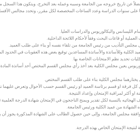
لاً عن تاريخ خروجه من الجامعة وسببه وعمله بعد التخرج، ويتكون هذا السجل م
رراتها على سنوات الدراسة وعدد الساعات المخصصة لكل مقرر، وتحدد مجالس الأ
سام الليسانس والبكالوريوس والدراسات العليا.
ملية أو قاعات البحث وفقاً لأحكام اللائحة الداخلية.
لى مجلس التأديب من رئيس الجامعة من تلقاء نفسه أو بناء على طلب العميد.
 الكلية وللأساتذة والأساتذة المساعدين توقيع بعض هذه العقوبات في الحدود المبين
لكليات تحديد نظم الامتحانات الخاصة بها.
بكالوريوس يعين مجلس الكلية بعد أخذ رأي مجلس القسم المختص أحد أساتذة المادة
يختارهما مجلس الكلية بناء على طلب القسم المختص.
 كل فرقة او قسم برئاسة العميد او رئيس القسم حسب الأحوال وتعرض عليهما نتيج
و أكثر لمراقبة الإمتحان وإعداد النتيجة.
هجائيه بالنسبة لكل تقدير ويمنح الناجحون في الإمتحان شهادة الدرجة العلمية ( الب
ذه الشهادة من عميد الكلية ورئيس الجامعة.
افقة مجلس الجامعة، وإلى حين حصول الطالب على الشهادة المذكورة يجوز أن يحصل
 لنتيجة الإمتحان الخاص بهذه الدرجة.