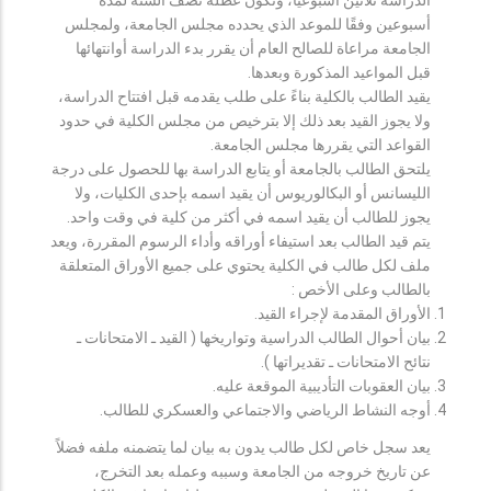
أسبوعين وفقًا للموعد الذي يحدده مجلس الجامعة، ولمجلس
الجامعة مراعاة للصالح العام أن يقرر بدء الدراسة أوانتهائها
قبل المواعيد المذكورة وبعدها.
يقيد الطالب بالكلية بناءً على طلب يقدمه قبل افتتاح الدراسة،
ولا يجوز القيد بعد ذلك إلا بترخيص من مجلس الكلية في حدود
القواعد التي يقررها مجلس الجامعة.
يلتحق الطالب بالجامعة أو يتابع الدراسة بها للحصول على درجة
الليسانس أو البكالوريوس أن يقيد اسمه بإحدى الكليات، ولا
يجوز للطالب أن يقيد اسمه في أكثر من كلية في وقت واحد.
يتم قيد الطالب بعد استيفاء أوراقه وأداء الرسوم المقررة، ويعد
ملف لكل طالب في الكلية يحتوي على جميع الأوراق المتعلقة
بالطالب وعلى الأخص :
الأوراق المقدمة لإجراء القيد.
بيان أحوال الطالب الدراسية وتواريخها ( القيد ـ الامتحانات ـ
نتائح الامتحانات ـ تقديراتها ).
بيان العقوبات التأديبية الموقعة عليه.
أوجه النشاط الرياضي والاجتماعي والعسكري للطالب.
يعد سجل خاص لكل طالب يدون به بيان لما يتضمنه ملفه فضلاً
عن تاريخ خروجه من الجامعة وسببه وعمله بعد التخرج،