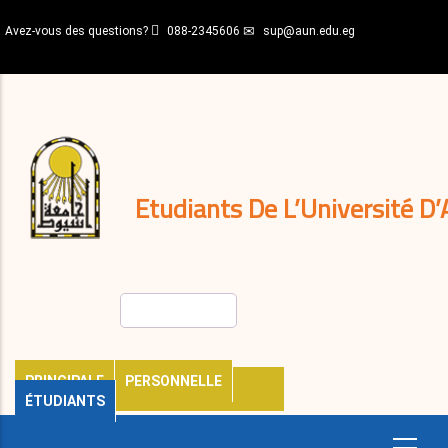
Aller
Avez-vous des questions?
088-2345606
sup@aun.edu.eg
au
contenu
N-
principal
Home
Règlements
&
décisions
Expatriés
Journal
Etudiants De L’Université D’
Rechercher
PRINCIPALE
PERSONNELLE
ÉTUDIANTS