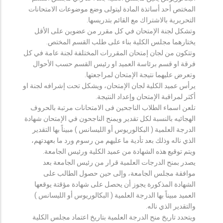
المختص أحد أساتذة المادة ليتولى وضع موضوعات الامتحانات
التحريرية بالاشتراك مع القائم بتدريسها.
وتشكل لجنة الإمتحان في كل مقرر من عضوين على الأقل
يختارهما مجلس الكلية بناء على طلب القسم المختص.
وتتكون من لجان إمتحان المقررات المختلفة لجنة عامة في كل
فرقة او قسم برئاسة العميد او رئيس القسم حسب الأحوال
وتعرض عليهما نتيجة الإمتحان لمراجعتها.
يرأس عميد الكلية لجان الإمتحان، ويشكل تحت إشرافه لجنة او
أكثر لمراقبة الإمتحان وإعداد النتيجة.
تلعن اسماء الطلاب الناجحين فى الامتحانات مرتبة بالحروف
الهجائيه بالنسبة لكل تقدير ويمنح الناجحون في الإمتحان شهادة
الدرجة العلمية ( البكالوريوس أو الليسانس ) مبيناً بها التقدير
الذي ناله وذلك بعد تأدية ما عليهم من رسوم ورد ما بعهدتهم،
ويتم توقيع هذه الشهادة من عميد الكلية ورئيس الجامعة.
يصدر بمنح الدرجات العلمية قرار من رئيس الجامعة بعد
موافقة مجلس الجامعة، وإلى حين حصول الطالب على
الشهادة المذكورة يجوز أن يحصل على شهادة مؤقتة يوقعها
العميد مبيناً بها الدرجة العلمية ( البكالوريوس أو الليسانس )
والتقدير الذي ناله.
ويتحدد تاريخ منح الدرجة العلمية بتاريخ اعتماد مجلس الكلية