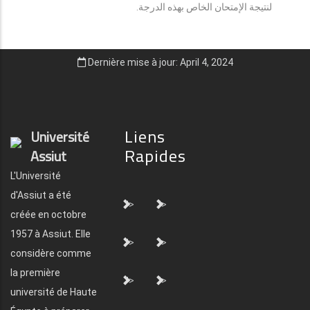
لنتيجة الإمتحان الخاص بهذه الدرجة.
Dernière mise à jour: April 4, 2024
Liens
Université
Rapides
Assiut
L'Université
d'Assiut a été
">
">
créée en octobre
1957 à Assiut. Elle
">
">
considère comme
la première
">
">
université de Haute