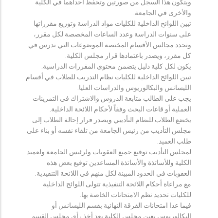
ويتكون هذا السجل من صورتين وتحفظ احداهما في الكلية
والأخرى في الجامعة.
تبين اللوائح الداخلية للكليات مواد الدراسة وتوزيع مقرراتها
على سنوات الدراسة وعدد الساعات المخصصة لكل مقرر،
وتحدد مجالس الأقسام المختصة الموضوعات التي تدرس في
كل مقرر، ويصدر باعتمادها قرار مجلس الكلية.
يكون لكل كلية دليل يتضمن محتوى المقررات الدراسية.
تبين اللوائح الداخلية للكليات نظام التدريب للطلاب في أقسام
الليسانس والبكالوريوس والدراسات العليا.
يجب على الطالب متابعة الدروس والاشتراك في التمرينات
العملية أو قاعات البحث وفقاً لأحكام اللائحة الداخلية.
يخضع الطلاب للنظام التأديبي ويصدر قرار إحالة الطلاب إلى
مجلس التأديب من رئيس الجامعة من تلقاء نفسه أو بناء على
طلب العميد.
لمجلس التأديب توقيع جميع العقوبات ولرئيس الجامعة ولعميد
الكلية وللأساتذة والأساتذة المساعدين توقيع بعض هذه
العقوبات في الحدود المبينة لكل منهم في اللائحة التنفيذية.
مع مراعاة أحكام اللائحة التنفيذية تتولى اللوائح الداخلية
للكليات تحديد نظم الامتحانات الخاصة بها.
فيما عدا امتحانات الفرقة النهائية بقسم الليسانس أو
البكالوريوس يعين مجلس الكلية بعد أخذ رأي مجلس القسم