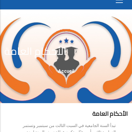
الأحكام العامة
Fil
Accueil
D'Ariane
الأحكام العامة
تبدأ السنة الجامعية في السبت الثالث من سبتمبر وتستمر
الدراسة ثلاثين أسبوعيًا، وتكون عطلة نصف السنة لمدة