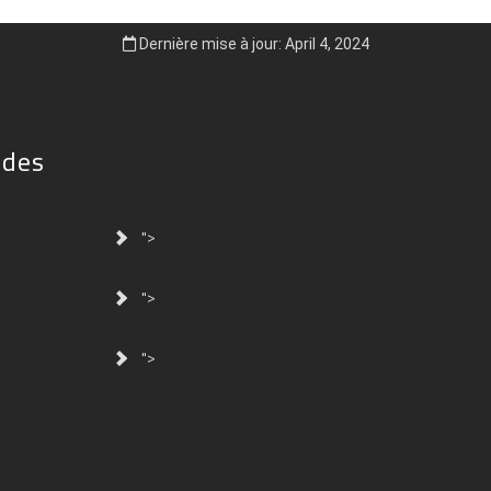
Dernière mise à jour: April 4, 2024
ides
">
">
">