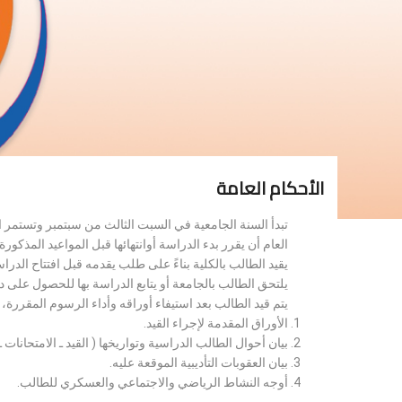
الأحكام العامة
تبدأ السنة الجامعية في السبت الثالث من سبتمبر وتستمر 
العام أن يقرر بدء الدراسة أوانتهائها قبل المواعيد المذكورة 
يقيد الطالب بالكلية بناءً على طلب يقدمه قبل افتتاح الدر
يلتحق الطالب بالجامعة أو يتابع الدراسة بها للحصول على 
يتم قيد الطالب بعد استيفاء أوراقه وأداء الرسوم المقررة
الأوراق المقدمة لإجراء القيد.
بيان أحوال الطالب الدراسية وتواريخها ( القيد ـ الامتحانات ـ ن
بيان العقوبات التأديبية الموقعة عليه.
أوجه النشاط الرياضي والاجتماعي والعسكري للطالب.