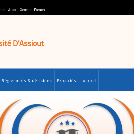
lish
Arabic
German
French
sité D’Assiout
Règlements & décisions
Expatriés
Journal