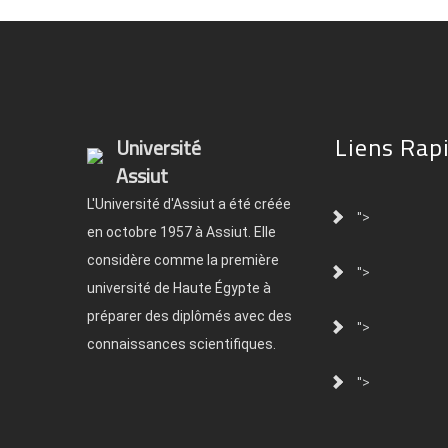
Liens Rap
Université
Assiut
L'Université d'Assiut a été créée
">
en octobre 1957 à Assiut. Elle
considère comme la première
">
université de Haute Égypte à
préparer des diplômés avec des
">
connaissances scientifiques.
">