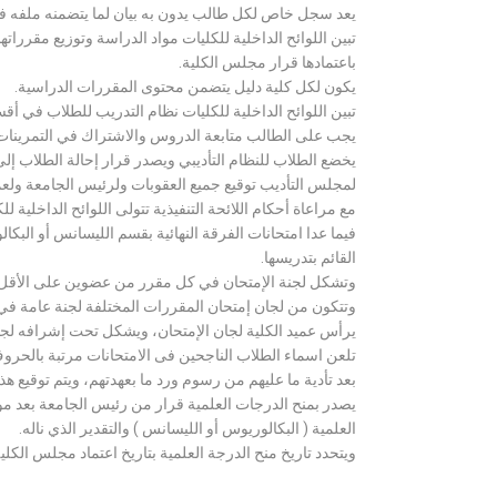
يعد سجل خاص لكل طالب يدون به بيان لما يتضمنه ملفه فض
تبين اللوائح الداخلية للكليات مواد الدراسة وتوزيع مق
باعتمادها قرار مجلس الكلية.
يكون لكل كلية دليل يتضمن محتوى المقررات الدراسية.
تبين اللوائح الداخلية للكليات نظام التدريب للطلاب في أق
يجب على الطالب متابعة الدروس والاشتراك في التمرينات الع
يخضع الطلاب للنظام التأديبي ويصدر قرار إحالة الطلاب إ
لمجلس التأديب توقيع جميع العقوبات ولرئيس الجامعة ولعميد
مع مراعاة أحكام اللائحة التنفيذية تتولى اللوائح الداخلية ل
فيما عدا امتحانات الفرقة النهائية بقسم الليسانس أو ال
القائم بتدريسها.
وتشكل لجنة الإمتحان في كل مقرر من عضوين على الأقل 
وتتكون من لجان إمتحان المقررات المختلفة لجنة عامة في
يرأس عميد الكلية لجان الإمتحان، ويشكل تحت إشرافه لجنة ا
تلعن اسماء الطلاب الناجحين فى الامتحانات مرتبة بالحروف ال
بعد تأدية ما عليهم من رسوم ورد ما بعهدتهم، ويتم توقيع ه
يصدر بمنح الدرجات العلمية قرار من رئيس الجامعة بعد مو
العلمية ( البكالوريوس أو الليسانس ) والتقدير الذي ناله.
ويتحدد تاريخ منح الدرجة العلمية بتاريخ اعتماد مجلس الكلية