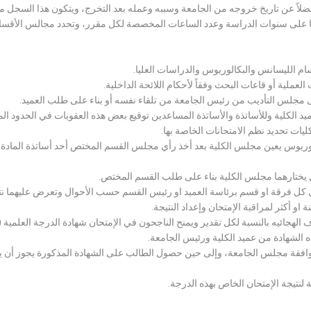
لاً عن تاريخ خروجه من الجامعة وسببه وعمله بعد التخرج، ويتكون هذا السجل م
رراتها على سنوات الدراسة وعدد الساعات المخصصة لكل مقرر، وتحدد مجالس الأ
سام الليسانس والبكالوريوس والدراسات العليا.
ملية أو قاعات البحث وفقاً لأحكام اللائحة الداخلية.
لى مجلس التأديب من رئيس الجامعة من تلقاء نفسه أو بناء على طلب العميد.
 الكلية وللأساتذة والأساتذة المساعدين توقيع بعض هذه العقوبات في الحدود المبين
لكليات تحديد نظم الامتحانات الخاصة بها.
بكالوريوس يعين مجلس الكلية بعد أخذ رأي مجلس القسم المختص أحد أساتذة المادة
يختارهما مجلس الكلية بناء على طلب القسم المختص.
 كل فرقة او قسم برئاسة العميد او رئيس القسم حسب الأحوال وتعرض عليهما نتيج
و أكثر لمراقبة الإمتحان وإعداد النتيجة.
هجائيه بالنسبة لكل تقدير ويمنح الناجحون في الإمتحان شهادة الدرجة العلمية ( الب
ذه الشهادة من عميد الكلية ورئيس الجامعة.
افقة مجلس الجامعة، وإلى حين حصول الطالب على الشهادة المذكورة يجوز أن يحصل
 لنتيجة الإمتحان الخاص بهذه الدرجة.