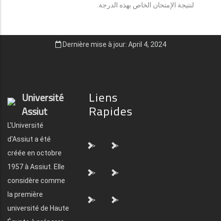
لنتيجة الإمتحان الخاص بهذه الدرجة.
Dernière mise à jour: April 4, 2024
Liens
Université
Rapides
Assiut
L'Université
d'Assiut a été
">
">
créée en octobre
1957 à Assiut. Elle
">
">
considère comme
la première
">
">
université de Haute