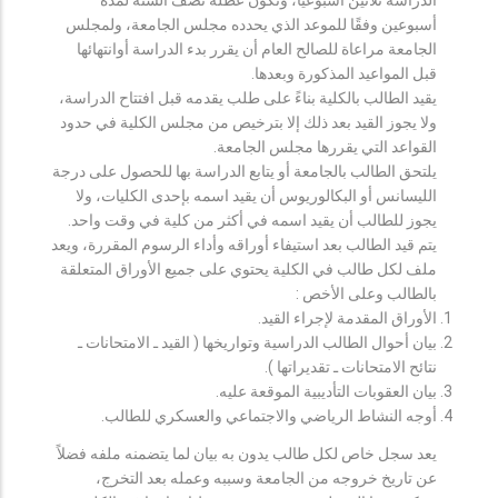
أسبوعين وفقًا للموعد الذي يحدده مجلس الجامعة، ولمجلس
الجامعة مراعاة للصالح العام أن يقرر بدء الدراسة أوانتهائها
قبل المواعيد المذكورة وبعدها.
يقيد الطالب بالكلية بناءً على طلب يقدمه قبل افتتاح الدراسة،
ولا يجوز القيد بعد ذلك إلا بترخيص من مجلس الكلية في حدود
القواعد التي يقررها مجلس الجامعة.
يلتحق الطالب بالجامعة أو يتابع الدراسة بها للحصول على درجة
الليسانس أو البكالوريوس أن يقيد اسمه بإحدى الكليات، ولا
يجوز للطالب أن يقيد اسمه في أكثر من كلية في وقت واحد.
يتم قيد الطالب بعد استيفاء أوراقه وأداء الرسوم المقررة، ويعد
ملف لكل طالب في الكلية يحتوي على جميع الأوراق المتعلقة
بالطالب وعلى الأخص :
الأوراق المقدمة لإجراء القيد.
بيان أحوال الطالب الدراسية وتواريخها ( القيد ـ الامتحانات ـ
نتائح الامتحانات ـ تقديراتها ).
بيان العقوبات التأديبية الموقعة عليه.
أوجه النشاط الرياضي والاجتماعي والعسكري للطالب.
يعد سجل خاص لكل طالب يدون به بيان لما يتضمنه ملفه فضلاً
عن تاريخ خروجه من الجامعة وسببه وعمله بعد التخرج،