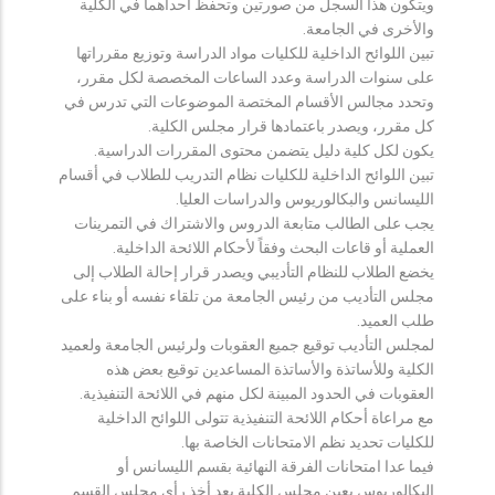
ويتكون هذا السجل من صورتين وتحفظ احداهما في الكلية
والأخرى في الجامعة.
تبين اللوائح الداخلية للكليات مواد الدراسة وتوزيع مقرراتها
على سنوات الدراسة وعدد الساعات المخصصة لكل مقرر،
وتحدد مجالس الأقسام المختصة الموضوعات التي تدرس في
كل مقرر، ويصدر باعتمادها قرار مجلس الكلية.
يكون لكل كلية دليل يتضمن محتوى المقررات الدراسية.
تبين اللوائح الداخلية للكليات نظام التدريب للطلاب في أقسام
الليسانس والبكالوريوس والدراسات العليا.
يجب على الطالب متابعة الدروس والاشتراك في التمرينات
العملية أو قاعات البحث وفقاً لأحكام اللائحة الداخلية.
يخضع الطلاب للنظام التأديبي ويصدر قرار إحالة الطلاب إلى
مجلس التأديب من رئيس الجامعة من تلقاء نفسه أو بناء على
طلب العميد.
لمجلس التأديب توقيع جميع العقوبات ولرئيس الجامعة ولعميد
الكلية وللأساتذة والأساتذة المساعدين توقيع بعض هذه
العقوبات في الحدود المبينة لكل منهم في اللائحة التنفيذية.
مع مراعاة أحكام اللائحة التنفيذية تتولى اللوائح الداخلية
للكليات تحديد نظم الامتحانات الخاصة بها.
فيما عدا امتحانات الفرقة النهائية بقسم الليسانس أو
البكالوريوس يعين مجلس الكلية بعد أخذ رأي مجلس القسم