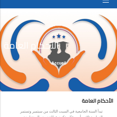
الأحكام العامة
Fil
Accueil
D'Ariane
الأحكام العامة
تبدأ السنة الجامعية في السبت الثالث من سبتمبر وتستمر
الدراسة ثلاثين أسبوعيًا، وتكون عطلة نصف السنة لمدة