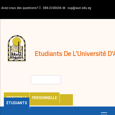
Aller
Avez-vous des questions?
088-2345606
sup@aun.edu.eg
au
contenu
N-
principal
Home
Règlements
&
décisions
Expatriés
Journal
Etudiants De L’Université D’
Rechercher
PRINCIPALE
PERSONNELLE
ÉTUDIANTS