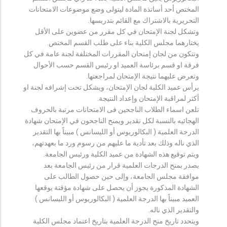
المختص أحد أساتذة المادة ليتولى وضع موضوعات الامتحانات
التحريرية بالاشتراك مع القائم بتدريسها.
وتشكل لجنة الإمتحان في كل مقرر من عضوين على الأقل
يختارهما مجلس الكلية بناء على طلب القسم المختص.
وتتكون من لجان إمتحان المقررات المختلفة لجنة عامة في كل
فرقة او قسم برئاسة العميد او رئيس القسم حسب الأحوال
وتعرض عليهما نتيجة الإمتحان لمراجعتها.
يرأس عميد الكلية لجان الإمتحان، ويشكل تحت إشرافه لجنة او
أكثر لمراقبة الإمتحان وإعداد النتيجة.
تلعن اسماء الطلاب الناجحين فى الامتحانات مرتبة بالحروف
الهجائيه بالنسبة لكل تقدير ويمنح الناجحون في الإمتحان شهادة
الدرجة العلمية ( البكالوريوس أو الليسانس ) مبيناً بها التقدير
الذي ناله وذلك بعد تأدية ما عليهم من رسوم ورد ما بعهدتهم،
ويتم توقيع هذه الشهادة من عميد الكلية ورئيس الجامعة.
يصدر بمنح الدرجات العلمية قرار من رئيس الجامعة بعد
موافقة مجلس الجامعة، وإلى حين حصول الطالب على
الشهادة المذكورة يجوز أن يحصل على شهادة مؤقتة يوقعها
العميد مبيناً بها الدرجة العلمية ( البكالوريوس أو الليسانس )
والتقدير الذي ناله.
ويتحدد تاريخ منح الدرجة العلمية بتاريخ اعتماد مجلس الكلية