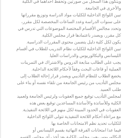
ويتكون هذا السجل من صورتين وتحفظ احداهما في الكلية
والأخرى في الجامعة.
تبين اللوائح الداخلية للكليات مواد الدراسة وتوزيع مقرراتها
على سنوات الدراسة وعدد الساعات المخصصة لكل مقرر،
وتحدد مجالس الأقسام المختصة الموضوعات التي تدرس في
كل مقرر، ويصدر باعتمادها قرار مجلس الكلية.
يكون لكل كلية دليل يتضمن محتوى المقررات الدراسية.
تبين اللوائح الداخلية للكليات نظام التدريب للطلاب في أقسام
الليسانس والبكالوريوس والدراسات العليا.
يجب على الطالب متابعة الدروس والاشتراك في التمرينات
العملية أو قاعات البحث وفقاً لأحكام اللائحة الداخلية.
يخضع الطلاب للنظام التأديبي ويصدر قرار إحالة الطلاب إلى
مجلس التأديب من رئيس الجامعة من تلقاء نفسه أو بناء على
طلب العميد.
لمجلس التأديب توقيع جميع العقوبات ولرئيس الجامعة ولعميد
الكلية وللأساتذة والأساتذة المساعدين توقيع بعض هذه
العقوبات في الحدود المبينة لكل منهم في اللائحة التنفيذية.
مع مراعاة أحكام اللائحة التنفيذية تتولى اللوائح الداخلية
للكليات تحديد نظم الامتحانات الخاصة بها.
فيما عدا امتحانات الفرقة النهائية بقسم الليسانس أو
البكالوريوس يعين مجلس الكلية بعد أخذ رأي مجلس القسم