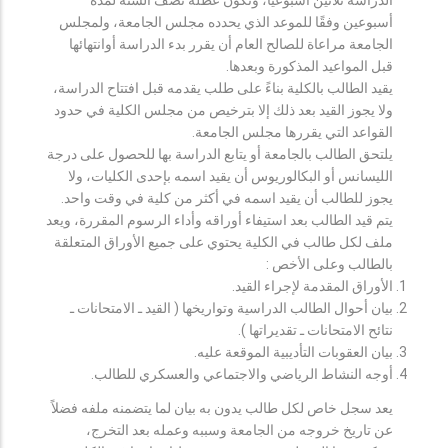
أسبوعين وفقًا للموعد الذي يحدده مجلس الجامعة، ولمجلس
الجامعة مراعاة للصالح العام أن يقرر بدء الدراسة أوانتهائها
قبل المواعيد المذكورة وبعدها.
يقيد الطالب بالكلية بناءً على طلب يقدمه قبل افتتاح الدراسة،
ولا يجوز القيد بعد ذلك إلا بترخيص من مجلس الكلية في حدود
القواعد التي يقررها مجلس الجامعة.
يلتحق الطالب بالجامعة أو يتابع الدراسة بها للحصول على درجة
الليسانس أو البكالوريوس أن يقيد اسمه بإحدى الكليات، ولا
يجوز للطالب أن يقيد اسمه في أكثر من كلية في وقت واحد.
يتم قيد الطالب بعد استيفاء أوراقه وأداء الرسوم المقررة، ويعد
ملف لكل طالب في الكلية يحتوي على جميع الأوراق المتعلقة
بالطالب وعلى الأخص :
الأوراق المقدمة لإجراء القيد.
بيان أحوال الطالب الدراسية وتواريخها ( القيد ـ الامتحانات ـ
نتائح الامتحانات ـ تقديراتها ).
بيان العقوبات التأديبية الموقعة عليه.
أوجه النشاط الرياضي والاجتماعي والعسكري للطالب.
يعد سجل خاص لكل طالب يدون به بيان لما يتضمنه ملفه فضلاً
عن تاريخ خروجه من الجامعة وسببه وعمله بعد التخرج،