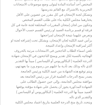
المختص أحد أساتذة المادة ليتولى وضع موضوعات الامتحانات
التحريرية بالاشتراك مع القائم بتدريسها.
وتشكل لجنة الإمتحان في كل مقرر من عضوين على الأقل
يختارهما مجلس الكلية بناء على طلب القسم المختص.
وتتكون من لجان إمتحان المقررات المختلفة لجنة عامة في كل
فرقة او قسم برئاسة العميد او رئيس القسم حسب الأحوال
وتعرض عليهما نتيجة الإمتحان لمراجعتها.
يرأس عميد الكلية لجان الإمتحان، ويشكل تحت إشرافه لجنة او
أكثر لمراقبة الإمتحان وإعداد النتيجة.
تلعن اسماء الطلاب الناجحين فى الامتحانات مرتبة بالحروف
الهجائيه بالنسبة لكل تقدير ويمنح الناجحون في الإمتحان شهادة
الدرجة العلمية ( البكالوريوس أو الليسانس ) مبيناً بها التقدير
الذي ناله وذلك بعد تأدية ما عليهم من رسوم ورد ما بعهدتهم،
ويتم توقيع هذه الشهادة من عميد الكلية ورئيس الجامعة.
يصدر بمنح الدرجات العلمية قرار من رئيس الجامعة بعد
موافقة مجلس الجامعة، وإلى حين حصول الطالب على
الشهادة المذكورة يجوز أن يحصل على شهادة مؤقتة يوقعها
العميد مبيناً بها الدرجة العلمية ( البكالوريوس أو الليسانس )
والتقدير الذي ناله.
ويتحدد تاريخ منح الدرجة العلمية بتاريخ اعتماد مجلس الكلية