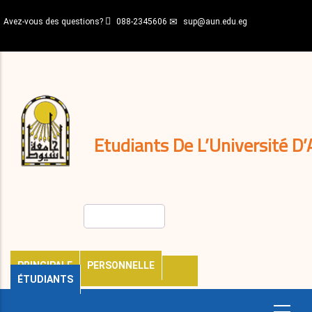
Aller
Avez-vous des questions?
088-2345606
sup@aun.edu.eg
au
contenu
N-
principal
Home
Règlements
&
décisions
Expatriés
Journal
Etudiants De L’Université D’
Rechercher
PRINCIPALE
PERSONNELLE
ÉTUDIANTS