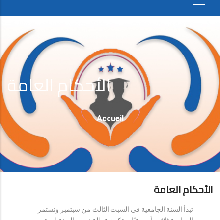
الأحكام العامة
Fil
Accueil
D'Ariane
الأحكام العامة
تبدأ السنة الجامعية في السبت الثالث من سبتمبر وتستمر
الدراسة ثلاثين أسبوعيًا، وتكون عطلة نصف السنة لمدة