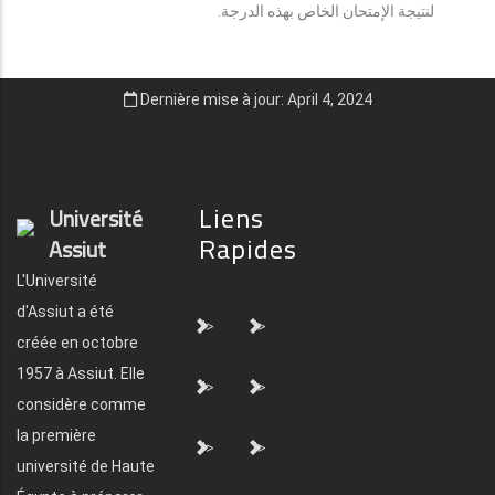
لنتيجة الإمتحان الخاص بهذه الدرجة.
Dernière mise à jour: April 4, 2024
Liens
Université
Rapides
Assiut
L'Université
d'Assiut a été
">
">
créée en octobre
1957 à Assiut. Elle
">
">
considère comme
la première
">
">
université de Haute