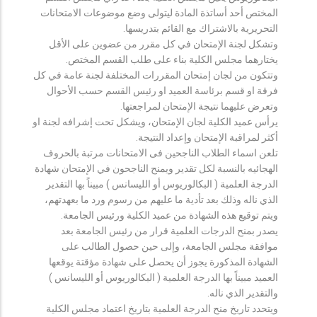
المختص أحد أساتذة المادة ليتولى وضع موضوعات الامتحانات
التحريرية بالاشتراك مع القائم بتدريسها.
وتشكل لجنة الإمتحان في كل مقرر من عضوين على الأقل
يختارهما مجلس الكلية بناء على طلب القسم المختص.
وتتكون من لجان إمتحان المقررات المختلفة لجنة عامة في كل
فرقة او قسم برئاسة العميد او رئيس القسم حسب الأحوال
وتعرض عليهما نتيجة الإمتحان لمراجعتها.
يرأس عميد الكلية لجان الإمتحان، ويشكل تحت إشرافه لجنة او
أكثر لمراقبة الإمتحان وإعداد النتيجة.
تلعن اسماء الطلاب الناجحين فى الامتحانات مرتبة بالحروف
الهجائيه بالنسبة لكل تقدير ويمنح الناجحون في الإمتحان شهادة
الدرجة العلمية ( البكالوريوس أو الليسانس ) مبيناً بها التقدير
الذي ناله وذلك بعد تأدية ما عليهم من رسوم ورد ما بعهدتهم،
ويتم توقيع هذه الشهادة من عميد الكلية ورئيس الجامعة.
يصدر بمنح الدرجات العلمية قرار من رئيس الجامعة بعد
موافقة مجلس الجامعة، وإلى حين حصول الطالب على
الشهادة المذكورة يجوز أن يحصل على شهادة مؤقتة يوقعها
العميد مبيناً بها الدرجة العلمية ( البكالوريوس أو الليسانس )
والتقدير الذي ناله.
ويتحدد تاريخ منح الدرجة العلمية بتاريخ اعتماد مجلس الكلية