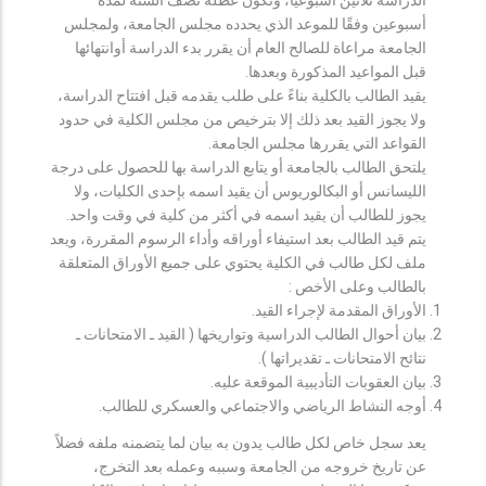
أسبوعين وفقًا للموعد الذي يحدده مجلس الجامعة، ولمجلس
الجامعة مراعاة للصالح العام أن يقرر بدء الدراسة أوانتهائها
قبل المواعيد المذكورة وبعدها.
يقيد الطالب بالكلية بناءً على طلب يقدمه قبل افتتاح الدراسة،
ولا يجوز القيد بعد ذلك إلا بترخيص من مجلس الكلية في حدود
القواعد التي يقررها مجلس الجامعة.
يلتحق الطالب بالجامعة أو يتابع الدراسة بها للحصول على درجة
الليسانس أو البكالوريوس أن يقيد اسمه بإحدى الكليات، ولا
يجوز للطالب أن يقيد اسمه في أكثر من كلية في وقت واحد.
يتم قيد الطالب بعد استيفاء أوراقه وأداء الرسوم المقررة، ويعد
ملف لكل طالب في الكلية يحتوي على جميع الأوراق المتعلقة
بالطالب وعلى الأخص :
الأوراق المقدمة لإجراء القيد.
بيان أحوال الطالب الدراسية وتواريخها ( القيد ـ الامتحانات ـ
نتائح الامتحانات ـ تقديراتها ).
بيان العقوبات التأديبية الموقعة عليه.
أوجه النشاط الرياضي والاجتماعي والعسكري للطالب.
يعد سجل خاص لكل طالب يدون به بيان لما يتضمنه ملفه فضلاً
عن تاريخ خروجه من الجامعة وسببه وعمله بعد التخرج،