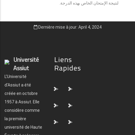
لنتيجة الإمتحان الخاص بهذه الدرجة.
Dernière mise à jour: April 4, 2024
Liens
Université
Rapides
Assiut
L'Université
d'Assiut a été
">
">
créée en octobre
1957 à Assiut. Elle
">
">
considère comme
la première
">
">
université de Haute