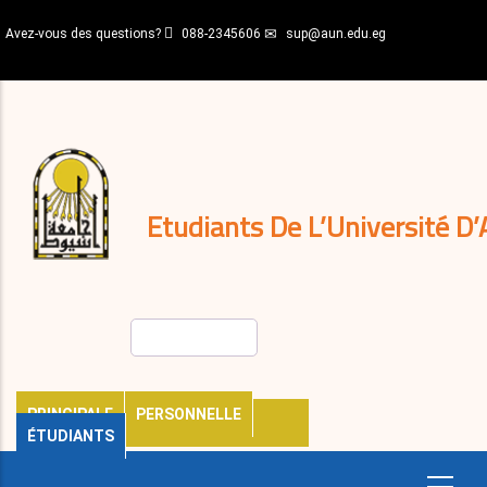
Aller
Avez-vous des questions?
088-2345606
sup@aun.edu.eg
au
contenu
N-
principal
Home
Règlements
&
décisions
Expatriés
Journal
Etudiants De L’Université D’
Rechercher
PRINCIPALE
PERSONNELLE
ÉTUDIANTS