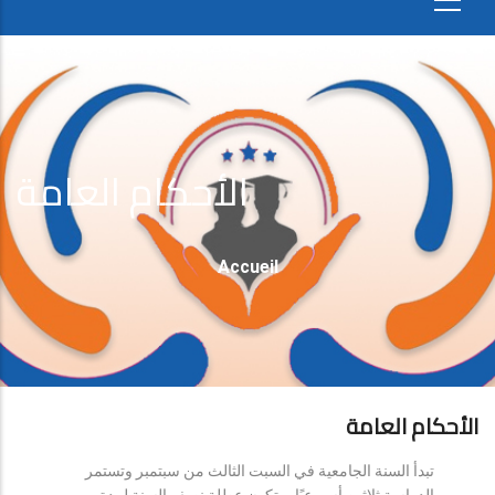
الأحكام العامة
Fil
Accueil
D'Ariane
الأحكام العامة
تبدأ السنة الجامعية في السبت الثالث من سبتمبر وتستمر
الدراسة ثلاثين أسبوعيًا، وتكون عطلة نصف السنة لمدة