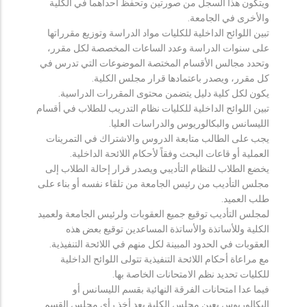
ويتكون هذا السجل من صورتين وتحفظ احداهما في الكلية
والأخرى في الجامعة.
تبين اللوائح الداخلية للكليات مواد الدراسة وتوزيع مقرراتها
على سنوات الدراسة وعدد الساعات المخصصة لكل مقرر،
وتحدد مجالس الأقسام المختصة الموضوعات التي تدرس في
كل مقرر، ويصدر باعتمادها قرار مجلس الكلية.
يكون لكل كلية دليل يتضمن محتوى المقررات الدراسية.
تبين اللوائح الداخلية للكليات نظام التدريب للطلاب في أقسام
الليسانس والبكالوريوس والدراسات العليا.
يجب على الطالب متابعة الدروس والاشتراك في التمرينات
العملية أو قاعات البحث وفقاً لأحكام اللائحة الداخلية.
يخضع الطلاب للنظام التأديبي ويصدر قرار إحالة الطلاب إلى
مجلس التأديب من رئيس الجامعة من تلقاء نفسه أو بناء على
طلب العميد.
لمجلس التأديب توقيع جميع العقوبات ولرئيس الجامعة ولعميد
الكلية وللأساتذة والأساتذة المساعدين توقيع بعض هذه
العقوبات في الحدود المبينة لكل منهم في اللائحة التنفيذية.
مع مراعاة أحكام اللائحة التنفيذية تتولى اللوائح الداخلية
للكليات تحديد نظم الامتحانات الخاصة بها.
فيما عدا امتحانات الفرقة النهائية بقسم الليسانس أو
البكالوريوس يعين مجلس الكلية بعد أخذ رأي مجلس القسم