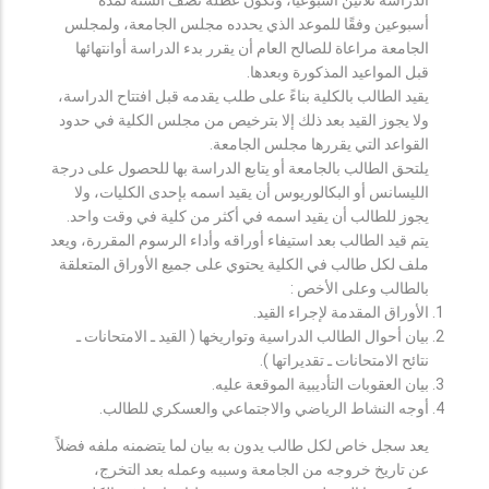
أسبوعين وفقًا للموعد الذي يحدده مجلس الجامعة، ولمجلس
الجامعة مراعاة للصالح العام أن يقرر بدء الدراسة أوانتهائها
قبل المواعيد المذكورة وبعدها.
يقيد الطالب بالكلية بناءً على طلب يقدمه قبل افتتاح الدراسة،
ولا يجوز القيد بعد ذلك إلا بترخيص من مجلس الكلية في حدود
القواعد التي يقررها مجلس الجامعة.
يلتحق الطالب بالجامعة أو يتابع الدراسة بها للحصول على درجة
الليسانس أو البكالوريوس أن يقيد اسمه بإحدى الكليات، ولا
يجوز للطالب أن يقيد اسمه في أكثر من كلية في وقت واحد.
يتم قيد الطالب بعد استيفاء أوراقه وأداء الرسوم المقررة، ويعد
ملف لكل طالب في الكلية يحتوي على جميع الأوراق المتعلقة
بالطالب وعلى الأخص :
الأوراق المقدمة لإجراء القيد.
بيان أحوال الطالب الدراسية وتواريخها ( القيد ـ الامتحانات ـ
نتائح الامتحانات ـ تقديراتها ).
بيان العقوبات التأديبية الموقعة عليه.
أوجه النشاط الرياضي والاجتماعي والعسكري للطالب.
يعد سجل خاص لكل طالب يدون به بيان لما يتضمنه ملفه فضلاً
عن تاريخ خروجه من الجامعة وسببه وعمله بعد التخرج،