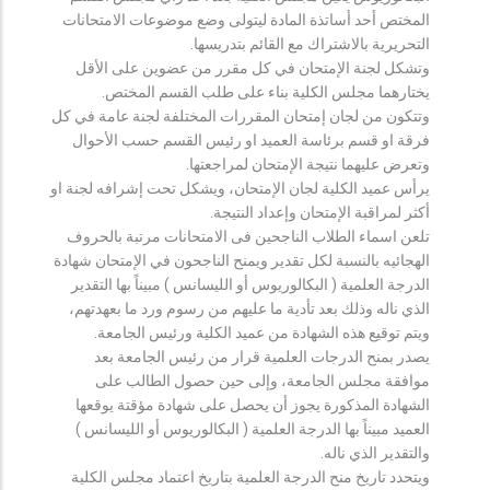
المختص أحد أساتذة المادة ليتولى وضع موضوعات الامتحانات
التحريرية بالاشتراك مع القائم بتدريسها.
وتشكل لجنة الإمتحان في كل مقرر من عضوين على الأقل
يختارهما مجلس الكلية بناء على طلب القسم المختص.
وتتكون من لجان إمتحان المقررات المختلفة لجنة عامة في كل
فرقة او قسم برئاسة العميد او رئيس القسم حسب الأحوال
وتعرض عليهما نتيجة الإمتحان لمراجعتها.
يرأس عميد الكلية لجان الإمتحان، ويشكل تحت إشرافه لجنة او
أكثر لمراقبة الإمتحان وإعداد النتيجة.
تلعن اسماء الطلاب الناجحين فى الامتحانات مرتبة بالحروف
الهجائيه بالنسبة لكل تقدير ويمنح الناجحون في الإمتحان شهادة
الدرجة العلمية ( البكالوريوس أو الليسانس ) مبيناً بها التقدير
الذي ناله وذلك بعد تأدية ما عليهم من رسوم ورد ما بعهدتهم،
ويتم توقيع هذه الشهادة من عميد الكلية ورئيس الجامعة.
يصدر بمنح الدرجات العلمية قرار من رئيس الجامعة بعد
موافقة مجلس الجامعة، وإلى حين حصول الطالب على
الشهادة المذكورة يجوز أن يحصل على شهادة مؤقتة يوقعها
العميد مبيناً بها الدرجة العلمية ( البكالوريوس أو الليسانس )
والتقدير الذي ناله.
ويتحدد تاريخ منح الدرجة العلمية بتاريخ اعتماد مجلس الكلية