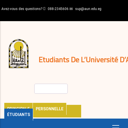
Aller
Avez-vous des questions?
088-2345606
sup@aun.edu.eg
au
contenu
N-
principal
Home
Règlements
&
décisions
Expatriés
Journal
Etudiants De L’Université D’
Rechercher
PRINCIPALE
PERSONNELLE
ÉTUDIANTS