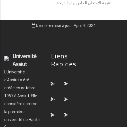
لنتيجة الإمتحان الخاص بهذه الدرجة.
Dernière mise à jour: April 4, 2024
Liens
Université
Rapides
Assiut
L'Université
d'Assiut a été
">
">
créée en octobre
1957 à Assiut. Elle
">
">
considère comme
la première
">
">
université de Haute