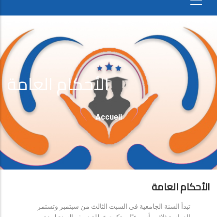
الأحكام العامة
Fil
Accueil
D'Ariane
الأحكام العامة
تبدأ السنة الجامعية في السبت الثالث من سبتمبر وتستمر
الدراسة ثلاثين أسبوعيًا، وتكون عطلة نصف السنة لمدة