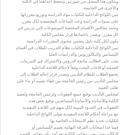
ويتكون هذا السجل من صورتين وتحفظ احداهما في الكلية
والأخرى في الجامعة.
تبين اللوائح الداخلية للكليات مواد الدراسة وتوزيع مقرراتها
على سنوات الدراسة وعدد الساعات المخصصة لكل مقرر،
وتحدد مجالس الأقسام المختصة الموضوعات التي تدرس في
كل مقرر، ويصدر باعتمادها قرار مجلس الكلية.
يكون لكل كلية دليل يتضمن محتوى المقررات الدراسية.
تبين اللوائح الداخلية للكليات نظام التدريب للطلاب في أقسام
الليسانس والبكالوريوس والدراسات العليا.
يجب على الطالب متابعة الدروس والاشتراك في التمرينات
العملية أو قاعات البحث وفقاً لأحكام اللائحة الداخلية.
يخضع الطلاب للنظام التأديبي ويصدر قرار إحالة الطلاب إلى
مجلس التأديب من رئيس الجامعة من تلقاء نفسه أو بناء على
طلب العميد.
لمجلس التأديب توقيع جميع العقوبات ولرئيس الجامعة ولعميد
الكلية وللأساتذة والأساتذة المساعدين توقيع بعض هذه
العقوبات في الحدود المبينة لكل منهم في اللائحة التنفيذية.
مع مراعاة أحكام اللائحة التنفيذية تتولى اللوائح الداخلية
للكليات تحديد نظم الامتحانات الخاصة بها.
فيما عدا امتحانات الفرقة النهائية بقسم الليسانس أو
البكالوريوس يعين مجلس الكلية بعد أخذ رأي مجلس القسم