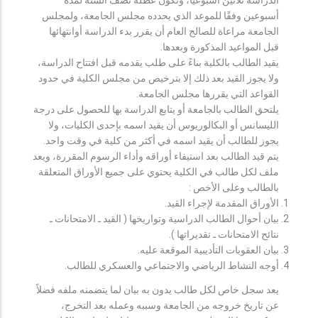
أسبوعين وفقًا للموعد الذي يحدده مجلس الجامعة، ولمجلس
الجامعة مراعاة للصالح العام أن يقرر بدء الدراسة أوانتهائها
قبل المواعيد المذكورة وبعدها.
يقيد الطالب بالكلية بناءً على طلب يقدمه قبل افتتاح الدراسة،
ولا يجوز القيد بعد ذلك إلا بترخيص من مجلس الكلية في حدود
القواعد التي يقررها مجلس الجامعة.
يلتحق الطالب بالجامعة أو يتابع الدراسة بها للحصول على درجة
الليسانس أو البكالوريوس أن يقيد اسمه بإحدى الكليات، ولا
يجوز للطالب أن يقيد اسمه في أكثر من كلية في وقت واحد.
يتم قيد الطالب بعد استيفاء أوراقه وأداء الرسوم المقررة، ويعد
ملف لكل طالب في الكلية يحتوي على جميع الأوراق المتعلقة
بالطالب وعلى الأخص :
الأوراق المقدمة لإجراء القيد.
بيان أحوال الطالب الدراسية وتواريخها ( القيد ـ الامتحانات ـ
نتائح الامتحانات ـ تقديراتها ).
بيان العقوبات التأديبية الموقعة عليه.
أوجه النشاط الرياضي والاجتماعي والعسكري للطالب.
يعد سجل خاص لكل طالب يدون به بيان لما يتضمنه ملفه فضلاً
عن تاريخ خروجه من الجامعة وسببه وعمله بعد التخرج،