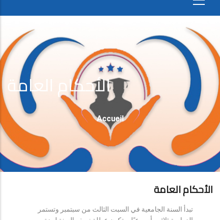
الأحكام العامة
Fil
Accueil
D'Ariane
الأحكام العامة
تبدأ السنة الجامعية في السبت الثالث من سبتمبر وتستمر
الدراسة ثلاثين أسبوعيًا، وتكون عطلة نصف السنة لمدة