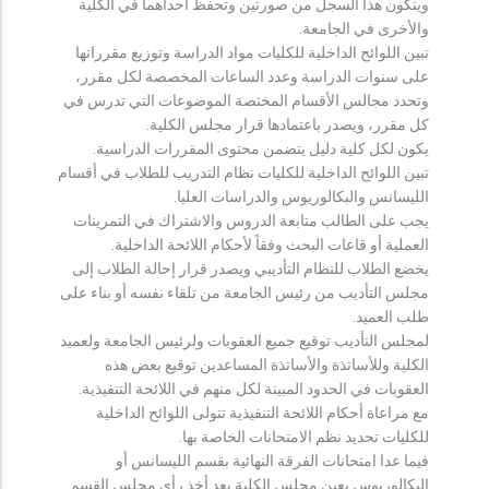
ويتكون هذا السجل من صورتين وتحفظ احداهما في الكلية
والأخرى في الجامعة.
تبين اللوائح الداخلية للكليات مواد الدراسة وتوزيع مقرراتها
على سنوات الدراسة وعدد الساعات المخصصة لكل مقرر،
وتحدد مجالس الأقسام المختصة الموضوعات التي تدرس في
كل مقرر، ويصدر باعتمادها قرار مجلس الكلية.
يكون لكل كلية دليل يتضمن محتوى المقررات الدراسية.
تبين اللوائح الداخلية للكليات نظام التدريب للطلاب في أقسام
الليسانس والبكالوريوس والدراسات العليا.
يجب على الطالب متابعة الدروس والاشتراك في التمرينات
العملية أو قاعات البحث وفقاً لأحكام اللائحة الداخلية.
يخضع الطلاب للنظام التأديبي ويصدر قرار إحالة الطلاب إلى
مجلس التأديب من رئيس الجامعة من تلقاء نفسه أو بناء على
طلب العميد.
لمجلس التأديب توقيع جميع العقوبات ولرئيس الجامعة ولعميد
الكلية وللأساتذة والأساتذة المساعدين توقيع بعض هذه
العقوبات في الحدود المبينة لكل منهم في اللائحة التنفيذية.
مع مراعاة أحكام اللائحة التنفيذية تتولى اللوائح الداخلية
للكليات تحديد نظم الامتحانات الخاصة بها.
فيما عدا امتحانات الفرقة النهائية بقسم الليسانس أو
البكالوريوس يعين مجلس الكلية بعد أخذ رأي مجلس القسم