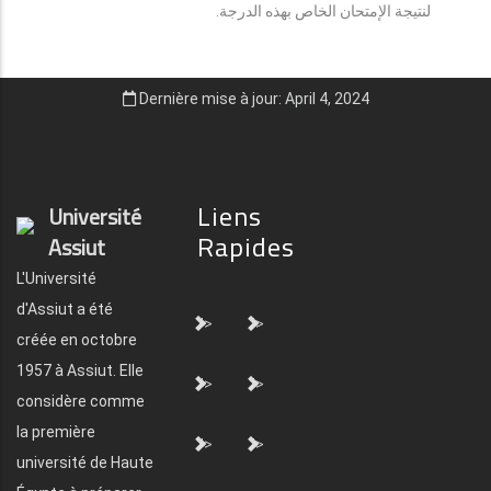
لنتيجة الإمتحان الخاص بهذه الدرجة.
Dernière mise à jour: April 4, 2024
Liens
Université
Rapides
Assiut
L'Université
d'Assiut a été
">
">
créée en octobre
1957 à Assiut. Elle
">
">
considère comme
la première
">
">
université de Haute