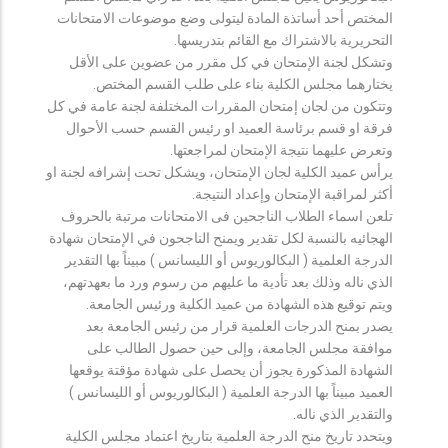
المختص أحد أساتذة المادة ليتولى وضع موضوعات الامتحانات
التحريرية بالاشتراك مع القائم بتدريسها.
وتشكل لجنة الإمتحان في كل مقرر من عضوين على الأقل
يختارهما مجلس الكلية بناء على طلب القسم المختص.
وتتكون من لجان إمتحان المقررات المختلفة لجنة عامة في كل
فرقة او قسم برئاسة العميد او رئيس القسم حسب الأحوال
وتعرض عليهما نتيجة الإمتحان لمراجعتها.
يرأس عميد الكلية لجان الإمتحان، ويشكل تحت إشرافه لجنة او
أكثر لمراقبة الإمتحان وإعداد النتيجة.
تلعن اسماء الطلاب الناجحين فى الامتحانات مرتبة بالحروف
الهجائيه بالنسبة لكل تقدير ويمنح الناجحون في الإمتحان شهادة
الدرجة العلمية ( البكالوريوس أو الليسانس ) مبيناً بها التقدير
الذي ناله وذلك بعد تأدية ما عليهم من رسوم ورد ما بعهدتهم،
ويتم توقيع هذه الشهادة من عميد الكلية ورئيس الجامعة.
يصدر بمنح الدرجات العلمية قرار من رئيس الجامعة بعد
موافقة مجلس الجامعة، وإلى حين حصول الطالب على
الشهادة المذكورة يجوز أن يحصل على شهادة مؤقتة يوقعها
العميد مبيناً بها الدرجة العلمية ( البكالوريوس أو الليسانس )
والتقدير الذي ناله.
ويتحدد تاريخ منح الدرجة العلمية بتاريخ اعتماد مجلس الكلية