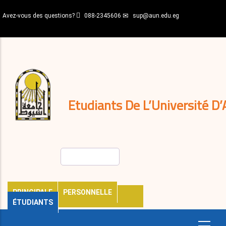
Aller
Avez-vous des questions?
088-2345606
sup@aun.edu.eg
au
contenu
N-
principal
Home
Règlements
&
décisions
Expatriés
Journal
Etudiants De L’Université D’
Rechercher
PRINCIPALE
PERSONNELLE
ÉTUDIANTS