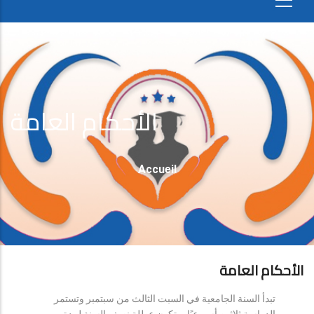
الأحكام العامة
Fil
Accueil
D'Ariane
الأحكام العامة
تبدأ السنة الجامعية في السبت الثالث من سبتمبر وتستمر
الدراسة ثلاثين أسبوعيًا، وتكون عطلة نصف السنة لمدة