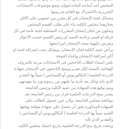
المختص أحد أساتذة المادة ليتولى وضع موضوعات الامتحانات
التحريرية بالاشتراك مع القائم بتدريسها.
وتشكل لجنة الإمتحان في كل مقرر من عضوين على الأقل
يختارهما مجلس الكلية بناء على طلب القسم المختص.
وتتكون من لجان إمتحان المقررات المختلفة لجنة عامة في كل
فرقة او قسم برئاسة العميد او رئيس القسم حسب الأحوال
وتعرض عليهما نتيجة الإمتحان لمراجعتها.
يرأس عميد الكلية لجان الإمتحان، ويشكل تحت إشرافه لجنة او
أكثر لمراقبة الإمتحان وإعداد النتيجة.
تلعن اسماء الطلاب الناجحين فى الامتحانات مرتبة بالحروف
الهجائيه بالنسبة لكل تقدير ويمنح الناجحون في الإمتحان شهادة
الدرجة العلمية ( البكالوريوس أو الليسانس ) مبيناً بها التقدير
الذي ناله وذلك بعد تأدية ما عليهم من رسوم ورد ما بعهدتهم،
ويتم توقيع هذه الشهادة من عميد الكلية ورئيس الجامعة.
يصدر بمنح الدرجات العلمية قرار من رئيس الجامعة بعد
موافقة مجلس الجامعة، وإلى حين حصول الطالب على
الشهادة المذكورة يجوز أن يحصل على شهادة مؤقتة يوقعها
العميد مبيناً بها الدرجة العلمية ( البكالوريوس أو الليسانس )
والتقدير الذي ناله.
ويتحدد تاريخ منح الدرجة العلمية بتاريخ اعتماد مجلس الكلية