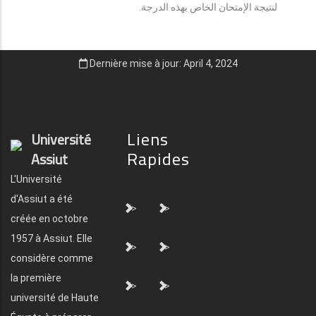
لنتيجة الإمتحان الخاص بهذه الدرجة.
Dernière mise à jour: April 4, 2024
Liens
Université
Rapides
Assiut
L'Université
d'Assiut a été
">
">
créée en octobre
1957 à Assiut. Elle
">
">
considère comme
la première
">
">
université de Haute