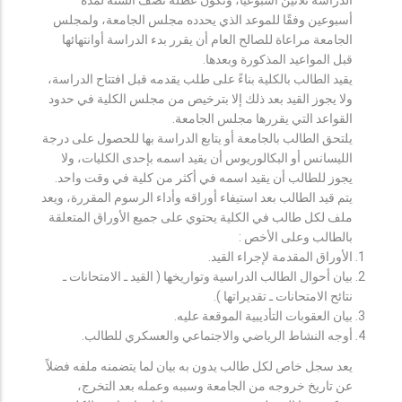
أسبوعين وفقًا للموعد الذي يحدده مجلس الجامعة، ولمجلس
الجامعة مراعاة للصالح العام أن يقرر بدء الدراسة أوانتهائها
قبل المواعيد المذكورة وبعدها.
يقيد الطالب بالكلية بناءً على طلب يقدمه قبل افتتاح الدراسة،
ولا يجوز القيد بعد ذلك إلا بترخيص من مجلس الكلية في حدود
القواعد التي يقررها مجلس الجامعة.
يلتحق الطالب بالجامعة أو يتابع الدراسة بها للحصول على درجة
الليسانس أو البكالوريوس أن يقيد اسمه بإحدى الكليات، ولا
يجوز للطالب أن يقيد اسمه في أكثر من كلية في وقت واحد.
يتم قيد الطالب بعد استيفاء أوراقه وأداء الرسوم المقررة، ويعد
ملف لكل طالب في الكلية يحتوي على جميع الأوراق المتعلقة
بالطالب وعلى الأخص :
الأوراق المقدمة لإجراء القيد.
بيان أحوال الطالب الدراسية وتواريخها ( القيد ـ الامتحانات ـ
نتائح الامتحانات ـ تقديراتها ).
بيان العقوبات التأديبية الموقعة عليه.
أوجه النشاط الرياضي والاجتماعي والعسكري للطالب.
يعد سجل خاص لكل طالب يدون به بيان لما يتضمنه ملفه فضلاً
عن تاريخ خروجه من الجامعة وسببه وعمله بعد التخرج،