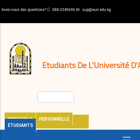
Aller
Avez-vous des questions?
088-2345606
sup@aun.edu.eg
au
contenu
N-
principal
Home
Règlements
&
décisions
Expatriés
Journal
Etudiants De L’Université D’
Rechercher
PRINCIPALE
PERSONNELLE
ÉTUDIANTS