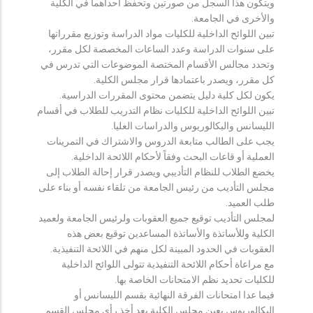
ويتكون هذا السجل من صورتين وتحفظ احداهما في الكلية
والأخرى في الجامعة.
تبين اللوائح الداخلية للكليات مواد الدراسة وتوزيع مقرراتها
على سنوات الدراسة وعدد الساعات المخصصة لكل مقرر،
وتحدد مجالس الأقسام المختصة الموضوعات التي تدرس في
كل مقرر، ويصدر باعتمادها قرار مجلس الكلية.
يكون لكل كلية دليل يتضمن محتوى المقررات الدراسية.
تبين اللوائح الداخلية للكليات نظام التدريب للطلاب في أقسام
الليسانس والبكالوريوس والدراسات العليا.
يجب على الطالب متابعة الدروس والاشتراك في التمرينات
العملية أو قاعات البحث وفقاً لأحكام اللائحة الداخلية.
يخضع الطلاب للنظام التأديبي ويصدر قرار إحالة الطلاب إلى
مجلس التأديب من رئيس الجامعة من تلقاء نفسه أو بناء على
طلب العميد.
لمجلس التأديب توقيع جميع العقوبات ولرئيس الجامعة ولعميد
الكلية وللأساتذة والأساتذة المساعدين توقيع بعض هذه
العقوبات في الحدود المبينة لكل منهم في اللائحة التنفيذية.
مع مراعاة أحكام اللائحة التنفيذية تتولى اللوائح الداخلية
للكليات تحديد نظم الامتحانات الخاصة بها.
فيما عدا امتحانات الفرقة النهائية بقسم الليسانس أو
البكالوريوس يعين مجلس الكلية بعد أخذ رأي مجلس القسم