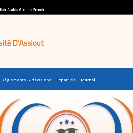
lish
Arabic
German
French
sité D’Assiout
Règlements & décisions
Expatriés
Journal