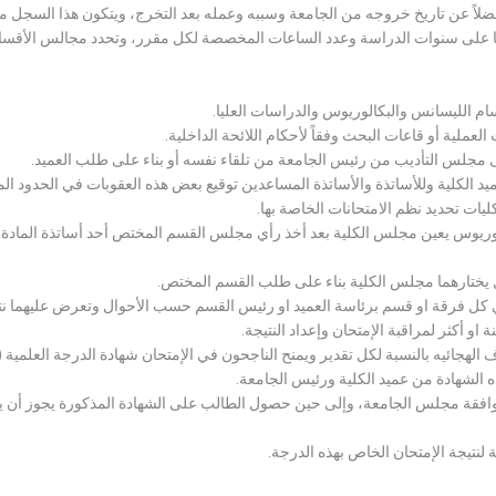
لاً عن تاريخ خروجه من الجامعة وسببه وعمله بعد التخرج، ويتكون هذا السجل م
رراتها على سنوات الدراسة وعدد الساعات المخصصة لكل مقرر، وتحدد مجالس الأ
سام الليسانس والبكالوريوس والدراسات العليا.
ملية أو قاعات البحث وفقاً لأحكام اللائحة الداخلية.
لى مجلس التأديب من رئيس الجامعة من تلقاء نفسه أو بناء على طلب العميد.
 الكلية وللأساتذة والأساتذة المساعدين توقيع بعض هذه العقوبات في الحدود المبين
لكليات تحديد نظم الامتحانات الخاصة بها.
بكالوريوس يعين مجلس الكلية بعد أخذ رأي مجلس القسم المختص أحد أساتذة المادة
يختارهما مجلس الكلية بناء على طلب القسم المختص.
 كل فرقة او قسم برئاسة العميد او رئيس القسم حسب الأحوال وتعرض عليهما نتيج
و أكثر لمراقبة الإمتحان وإعداد النتيجة.
هجائيه بالنسبة لكل تقدير ويمنح الناجحون في الإمتحان شهادة الدرجة العلمية ( الب
ذه الشهادة من عميد الكلية ورئيس الجامعة.
افقة مجلس الجامعة، وإلى حين حصول الطالب على الشهادة المذكورة يجوز أن يحصل
 لنتيجة الإمتحان الخاص بهذه الدرجة.