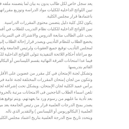
يعد سجل خاص لكل طالب يدون به بيان لما يتضمنه ملفه فض
تبين اللوائح الداخلية للكليات مواد الدراسة وتوزيع مق
باعتمادها قرار مجلس الكلية.
يكون لكل كلية دليل يتضمن محتوى المقررات الدراسية.
تبين اللوائح الداخلية للكليات نظام التدريب للطلاب في أق
يجب على الطالب متابعة الدروس والاشتراك في التمرينات الع
يخضع الطلاب للنظام التأديبي ويصدر قرار إحالة الطلاب إ
لمجلس التأديب توقيع جميع العقوبات ولرئيس الجامعة ولعميد
مع مراعاة أحكام اللائحة التنفيذية تتولى اللوائح الداخلية ل
فيما عدا امتحانات الفرقة النهائية بقسم الليسانس أو ال
القائم بتدريسها.
وتشكل لجنة الإمتحان في كل مقرر من عضوين على الأقل 
وتتكون من لجان إمتحان المقررات المختلفة لجنة عامة في
يرأس عميد الكلية لجان الإمتحان، ويشكل تحت إشرافه لجنة ا
تلعن اسماء الطلاب الناجحين فى الامتحانات مرتبة بالحروف ال
بعد تأدية ما عليهم من رسوم ورد ما بعهدتهم، ويتم توقيع ه
يصدر بمنح الدرجات العلمية قرار من رئيس الجامعة بعد مو
العلمية ( البكالوريوس أو الليسانس ) والتقدير الذي ناله.
ويتحدد تاريخ منح الدرجة العلمية بتاريخ اعتماد مجلس الكلية