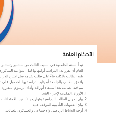
الأحكام العامة
تبدأ السنة الجامعية في السبت الثالث من سبتمبر وتستمر 
العام أن يقرر بدء الدراسة أوانتهائها قبل المواعيد المذكورة 
يقيد الطالب بالكلية بناءً على طلب يقدمه قبل افتتاح الدر
يلتحق الطالب بالجامعة أو يتابع الدراسة بها للحصول على 
يتم قيد الطالب بعد استيفاء أوراقه وأداء الرسوم المقررة
الأوراق المقدمة لإجراء القيد.
بيان أحوال الطالب الدراسية وتواريخها ( القيد ـ الامتحانات ـ ن
بيان العقوبات التأديبية الموقعة عليه.
أوجه النشاط الرياضي والاجتماعي والعسكري للطالب.