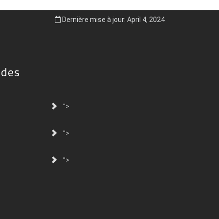
Dernière mise à jour: April 4, 2024
ides
">
">
">