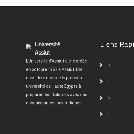
Liens Rap
Université
Assiut
L'Université d'Assiut a été créée
">
en octobre 1957 à Assiut. Elle
considère comme la première
">
université de Haute Égypte à
préparer des diplômés avec des
">
connaissances scientifiques.
">