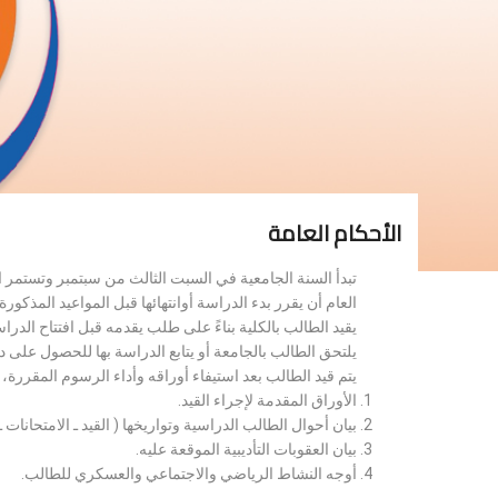
الأحكام العامة
تبدأ السنة الجامعية في السبت الثالث من سبتمبر وتستمر 
العام أن يقرر بدء الدراسة أوانتهائها قبل المواعيد المذكورة 
يقيد الطالب بالكلية بناءً على طلب يقدمه قبل افتتاح الدر
يلتحق الطالب بالجامعة أو يتابع الدراسة بها للحصول على 
يتم قيد الطالب بعد استيفاء أوراقه وأداء الرسوم المقررة
الأوراق المقدمة لإجراء القيد.
بيان أحوال الطالب الدراسية وتواريخها ( القيد ـ الامتحانات ـ ن
بيان العقوبات التأديبية الموقعة عليه.
أوجه النشاط الرياضي والاجتماعي والعسكري للطالب.