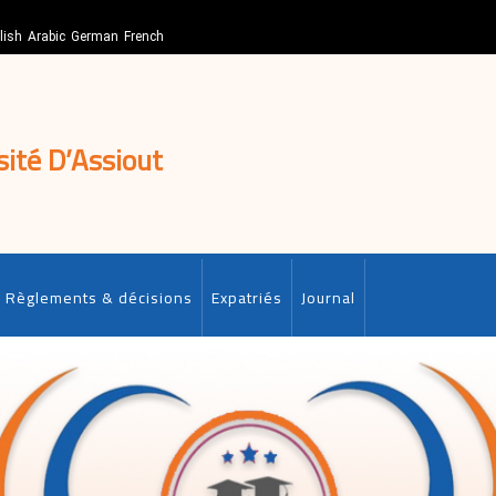
lish
Arabic
German
French
sité D’Assiout
Règlements & décisions
Expatriés
Journal