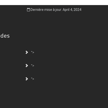
Dernière mise à jour: April 4, 2024
ides
">
">
">