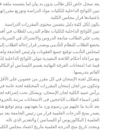
يعد سجل خاص لكل طالب يدون به بيان لما يتضمنه ملفه فض
تبين اللوائح الداخلية للكليات مواد الدراسة وتوزيع مق
باعتمادها قرار مجلس الكلية.
يكون لكل كلية دليل يتضمن محتوى المقررات الدراسية.
تبين اللوائح الداخلية للكليات نظام التدريب للطلاب في أق
يجب على الطالب متابعة الدروس والاشتراك في التمرينات الع
يخضع الطلاب للنظام التأديبي ويصدر قرار إحالة الطلاب إ
لمجلس التأديب توقيع جميع العقوبات ولرئيس الجامعة ولعميد
مع مراعاة أحكام اللائحة التنفيذية تتولى اللوائح الداخلية ل
فيما عدا امتحانات الفرقة النهائية بقسم الليسانس أو ال
القائم بتدريسها.
وتشكل لجنة الإمتحان في كل مقرر من عضوين على الأقل 
وتتكون من لجان إمتحان المقررات المختلفة لجنة عامة في
يرأس عميد الكلية لجان الإمتحان، ويشكل تحت إشرافه لجنة ا
تلعن اسماء الطلاب الناجحين فى الامتحانات مرتبة بالحروف ال
بعد تأدية ما عليهم من رسوم ورد ما بعهدتهم، ويتم توقيع ه
يصدر بمنح الدرجات العلمية قرار من رئيس الجامعة بعد مو
العلمية ( البكالوريوس أو الليسانس ) والتقدير الذي ناله.
ويتحدد تاريخ منح الدرجة العلمية بتاريخ اعتماد مجلس الكلية