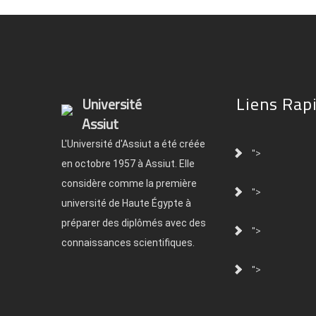
Liens Rap
Université
Assiut
L'Université d'Assiut a été créée
">
en octobre 1957 à Assiut. Elle
considère comme la première
">
université de Haute Égypte à
préparer des diplômés avec des
">
connaissances scientifiques.
">