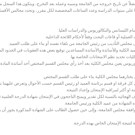
لاً عن تاريخ خروجه من الجامعة وسببه وعمله بعد التخرج، ويتكون هذا السجل م
رراتها على سنوات الدراسة وعدد الساعات المخصصة لكل مقرر، وتحدد مجالس الأ
سام الليسانس والبكالوريوس والدراسات العليا.
ملية أو قاعات البحث وفقاً لأحكام اللائحة الداخلية.
لى مجلس التأديب من رئيس الجامعة من تلقاء نفسه أو بناء على طلب العميد.
 الكلية وللأساتذة والأساتذة المساعدين توقيع بعض هذه العقوبات في الحدود المبين
لكليات تحديد نظم الامتحانات الخاصة بها.
بكالوريوس يعين مجلس الكلية بعد أخذ رأي مجلس القسم المختص أحد أساتذة المادة
يختارهما مجلس الكلية بناء على طلب القسم المختص.
 كل فرقة او قسم برئاسة العميد او رئيس القسم حسب الأحوال وتعرض عليهما نتيج
و أكثر لمراقبة الإمتحان وإعداد النتيجة.
هجائيه بالنسبة لكل تقدير ويمنح الناجحون في الإمتحان شهادة الدرجة العلمية ( الب
ذه الشهادة من عميد الكلية ورئيس الجامعة.
افقة مجلس الجامعة، وإلى حين حصول الطالب على الشهادة المذكورة يجوز أن يحصل
 لنتيجة الإمتحان الخاص بهذه الدرجة.