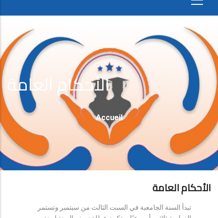
الأحكام العامة
Fil
Accueil
D'Ariane
الأحكام العامة
تبدأ السنة الجامعية في السبت الثالث من سبتمبر وتستمر
الدراسة ثلاثين أسبوعيًا، وتكون عطلة نصف السنة لمدة