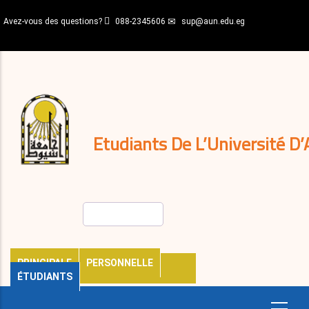
Aller
Avez-vous des questions?
088-2345606
sup@aun.edu.eg
au
contenu
N-
principal
Home
Règlements
&
décisions
Expatriés
Journal
Etudiants De L’Université D’
Rechercher
PRINCIPALE
PERSONNELLE
ÉTUDIANTS