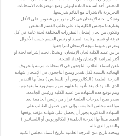
المختص أحد أساتذة المادة ليتولى وضع موضوعات الامتحانات
التحريرية بالاشتراك مع القائم بتدريسها.
وتشكل لجنة الإمتحان في كل مقرر من عضوين على الأقل
يختارهما مجلس الكلية بناء على طلب القسم المختص.
وتتكون من لجان إمتحان المقررات المختلفة لجنة عامة في كل
فرقة او قسم برئاسة العميد او رئيس القسم حسب الأحوال
وتعرض عليهما نتيجة الإمتحان لمراجعتها.
يرأس عميد الكلية لجان الإمتحان، ويشكل تحت إشرافه لجنة او
أكثر لمراقبة الإمتحان وإعداد النتيجة.
تلعن اسماء الطلاب الناجحين فى الامتحانات مرتبة بالحروف
الهجائيه بالنسبة لكل تقدير ويمنح الناجحون في الإمتحان شهادة
الدرجة العلمية ( البكالوريوس أو الليسانس ) مبيناً بها التقدير
الذي ناله وذلك بعد تأدية ما عليهم من رسوم ورد ما بعهدتهم،
ويتم توقيع هذه الشهادة من عميد الكلية ورئيس الجامعة.
يصدر بمنح الدرجات العلمية قرار من رئيس الجامعة بعد
موافقة مجلس الجامعة، وإلى حين حصول الطالب على
الشهادة المذكورة يجوز أن يحصل على شهادة مؤقتة يوقعها
العميد مبيناً بها الدرجة العلمية ( البكالوريوس أو الليسانس )
والتقدير الذي ناله.
ويتحدد تاريخ منح الدرجة العلمية بتاريخ اعتماد مجلس الكلية