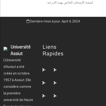
لنتيجة الإمتحان الخاص بهذه الدرجة.
Dernière mise à jour: April 4, 2024
Liens
Université
Rapides
Assiut
L'Université
d'Assiut a été
">
">
créée en octobre
1957 à Assiut. Elle
">
">
considère comme
la première
">
">
université de Haute