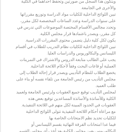
ويتكون هذا السجل من صورتين وتحفظ احداهما في الكلية
والأخرى في الجامعة.
تبين اللوائح الداخلية للكليات مواد الدراسة وتوزيع مقرراتها
على سنوات الدراسة وعدد الساعات المخصصة لكل مقرر،
وتحدد مجالس الأقسام المختصة الموضوعات التي تدرس في
كل مقرر، ويصدر باعتمادها قرار مجلس الكلية.
يكون لكل كلية دليل يتضمن محتوى المقررات الدراسية.
تبين اللوائح الداخلية للكليات نظام التدريب للطلاب في أقسام
الليسانس والبكالوريوس والدراسات العليا.
يجب على الطالب متابعة الدروس والاشتراك في التمرينات
العملية أو قاعات البحث وفقاً لأحكام اللائحة الداخلية.
يخضع الطلاب للنظام التأديبي ويصدر قرار إحالة الطلاب إلى
مجلس التأديب من رئيس الجامعة من تلقاء نفسه أو بناء على
طلب العميد.
لمجلس التأديب توقيع جميع العقوبات ولرئيس الجامعة ولعميد
الكلية وللأساتذة والأساتذة المساعدين توقيع بعض هذه
العقوبات في الحدود المبينة لكل منهم في اللائحة التنفيذية.
مع مراعاة أحكام اللائحة التنفيذية تتولى اللوائح الداخلية
للكليات تحديد نظم الامتحانات الخاصة بها.
فيما عدا امتحانات الفرقة النهائية بقسم الليسانس أو
البكالوريوس يعين مجلس الكلية بعد أخذ رأي مجلس القسم