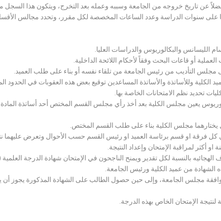
لاً عن تاريخ خروجه من الجامعة وسببه وعمله بعد التخرج، ويتكون هذا السجل م
رراتها على سنوات الدراسة وعدد الساعات المخصصة لكل مقرر، وتحدد مجالس الأ
سام الليسانس والبكالوريوس والدراسات العليا.
ملية أو قاعات البحث وفقاً لأحكام اللائحة الداخلية.
لى مجلس التأديب من رئيس الجامعة من تلقاء نفسه أو بناء على طلب العميد.
 الكلية وللأساتذة والأساتذة المساعدين توقيع بعض هذه العقوبات في الحدود المبين
لكليات تحديد نظم الامتحانات الخاصة بها.
بكالوريوس يعين مجلس الكلية بعد أخذ رأي مجلس القسم المختص أحد أساتذة المادة
يختارهما مجلس الكلية بناء على طلب القسم المختص.
 كل فرقة او قسم برئاسة العميد او رئيس القسم حسب الأحوال وتعرض عليهما نتيج
و أكثر لمراقبة الإمتحان وإعداد النتيجة.
هجائيه بالنسبة لكل تقدير ويمنح الناجحون في الإمتحان شهادة الدرجة العلمية ( الب
ذه الشهادة من عميد الكلية ورئيس الجامعة.
افقة مجلس الجامعة، وإلى حين حصول الطالب على الشهادة المذكورة يجوز أن يحصل
 لنتيجة الإمتحان الخاص بهذه الدرجة.