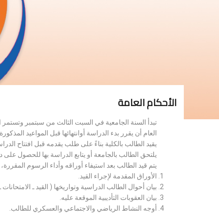
الأحكام العامة
تبدأ السنة الجامعية في السبت الثالث من سبتمبر وتستمر 
العام أن يقرر بدء الدراسة أوانتهائها قبل المواعيد المذكورة 
يقيد الطالب بالكلية بناءً على طلب يقدمه قبل افتتاح الدر
يلتحق الطالب بالجامعة أو يتابع الدراسة بها للحصول على 
يتم قيد الطالب بعد استيفاء أوراقه وأداء الرسوم المقررة
الأوراق المقدمة لإجراء القيد.
بيان أحوال الطالب الدراسية وتواريخها ( القيد ـ الامتحانات ـ ن
بيان العقوبات التأديبية الموقعة عليه.
أوجه النشاط الرياضي والاجتماعي والعسكري للطالب.