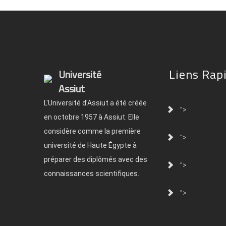
Liens Rap
Université
Assiut
L'Université d'Assiut a été créée
">
en octobre 1957 à Assiut. Elle
considère comme la première
">
université de Haute Égypte à
préparer des diplômés avec des
">
connaissances scientifiques.
">