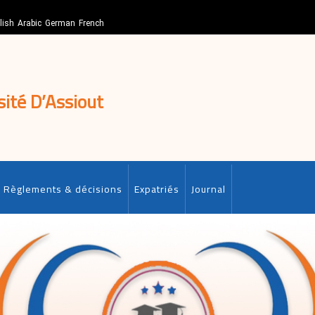
lish
Arabic
German
French
sité D’Assiout
Règlements & décisions
Expatriés
Journal