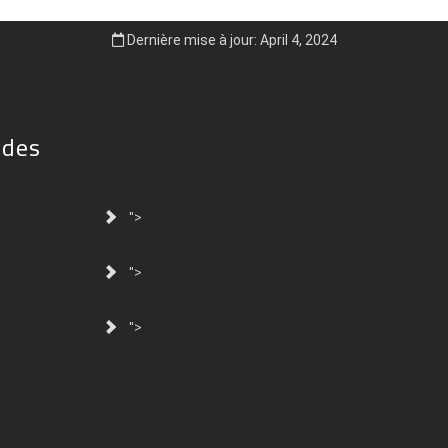
Dernière mise à jour: April 4, 2024
ides
">
">
">