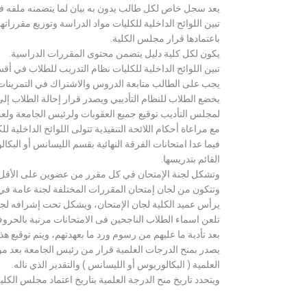
يعد سجل خاص لكل طالب يدون به بيان لما يتضمنه ملفه فض
تبين اللوائح الداخلية للكليات مواد الدراسة وتوزيع مق
باعتمادها قرار مجلس الكلية.
يكون لكل كلية دليل يتضمن محتوى المقررات الدراسية.
تبين اللوائح الداخلية للكليات نظام التدريب للطلاب في أق
يجب على الطالب متابعة الدروس والاشتراك في التمرينات الع
يخضع الطلاب للنظام التأديبي ويصدر قرار إحالة الطلاب إ
لمجلس التأديب توقيع جميع العقوبات ولرئيس الجامعة ولعميد
مع مراعاة أحكام اللائحة التنفيذية تتولى اللوائح الداخلية ل
فيما عدا امتحانات الفرقة النهائية بقسم الليسانس أو ال
القائم بتدريسها.
وتشكل لجنة الإمتحان في كل مقرر من عضوين على الأقل 
وتتكون من لجان إمتحان المقررات المختلفة لجنة عامة في
يرأس عميد الكلية لجان الإمتحان، ويشكل تحت إشرافه لجنة ا
تلعن اسماء الطلاب الناجحين فى الامتحانات مرتبة بالحروف ال
بعد تأدية ما عليهم من رسوم ورد ما بعهدتهم، ويتم توقيع ه
يصدر بمنح الدرجات العلمية قرار من رئيس الجامعة بعد مو
العلمية ( البكالوريوس أو الليسانس ) والتقدير الذي ناله.
ويتحدد تاريخ منح الدرجة العلمية بتاريخ اعتماد مجلس الكلية