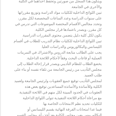
ويتكون هذا السجل من صورتين وتحفظ احداهما في الكلية
والأخرى في الجامعة.
تبين اللوائح الداخلية للكليات مواد الدراسة وتوزيع مقرراتها
على سنوات الدراسة وعدد الساعات المخصصة لكل مقرر،
وتحدد مجالس الأقسام المختصة الموضوعات التي تدرس في
كل مقرر، ويصدر باعتمادها قرار مجلس الكلية.
يكون لكل كلية دليل يتضمن محتوى المقررات الدراسية.
تبين اللوائح الداخلية للكليات نظام التدريب للطلاب في أقسام
الليسانس والبكالوريوس والدراسات العليا.
يجب على الطالب متابعة الدروس والاشتراك في التمرينات
العملية أو قاعات البحث وفقاً لأحكام اللائحة الداخلية.
يخضع الطلاب للنظام التأديبي ويصدر قرار إحالة الطلاب إلى
مجلس التأديب من رئيس الجامعة من تلقاء نفسه أو بناء على
طلب العميد.
لمجلس التأديب توقيع جميع العقوبات ولرئيس الجامعة ولعميد
الكلية وللأساتذة والأساتذة المساعدين توقيع بعض هذه
العقوبات في الحدود المبينة لكل منهم في اللائحة التنفيذية.
مع مراعاة أحكام اللائحة التنفيذية تتولى اللوائح الداخلية
للكليات تحديد نظم الامتحانات الخاصة بها.
فيما عدا امتحانات الفرقة النهائية بقسم الليسانس أو
البكالوريوس يعين مجلس الكلية بعد أخذ رأي مجلس القسم