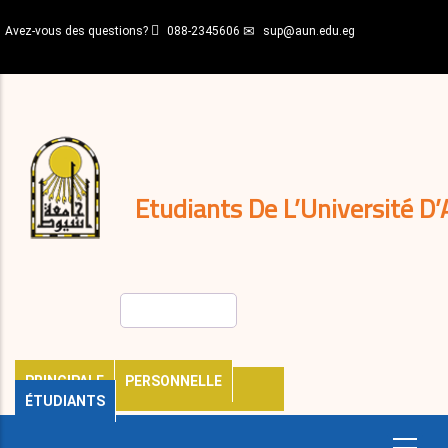
Aller
Avez-vous des questions?
088-2345606
sup@aun.edu.eg
au
contenu
N-
principal
Home
Règlements
&
décisions
Expatriés
Journal
Etudiants De L’Université D’
Rechercher
PRINCIPALE
PERSONNELLE
ÉTUDIANTS