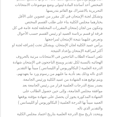
المختص أحد أساتذة المادة ليتولى وضع موضوعات الامتحانات
التحريرية بالاشتراك مع القائم بتدريسها.
وتشكل لجنة الإمتحان في كل مقرر من عضوين على الأقل
يختارهما مجلس الكلية بناء على طلب القسم المختص.
وتتكون من لجان إمتحان المقررات المختلفة لجنة عامة في كل
فرقة او قسم برئاسة العميد او رئيس القسم حسب الأحوال
وتعرض عليهما نتيجة الإمتحان لمراجعتها.
يرأس عميد الكلية لجان الإمتحان، ويشكل تحت إشرافه لجنة او
أكثر لمراقبة الإمتحان وإعداد النتيجة.
تلعن اسماء الطلاب الناجحين فى الامتحانات مرتبة بالحروف
الهجائيه بالنسبة لكل تقدير ويمنح الناجحون في الإمتحان شهادة
الدرجة العلمية ( البكالوريوس أو الليسانس ) مبيناً بها التقدير
الذي ناله وذلك بعد تأدية ما عليهم من رسوم ورد ما بعهدتهم،
ويتم توقيع هذه الشهادة من عميد الكلية ورئيس الجامعة.
يصدر بمنح الدرجات العلمية قرار من رئيس الجامعة بعد
موافقة مجلس الجامعة، وإلى حين حصول الطالب على
الشهادة المذكورة يجوز أن يحصل على شهادة مؤقتة يوقعها
العميد مبيناً بها الدرجة العلمية ( البكالوريوس أو الليسانس )
والتقدير الذي ناله.
ويتحدد تاريخ منح الدرجة العلمية بتاريخ اعتماد مجلس الكلية