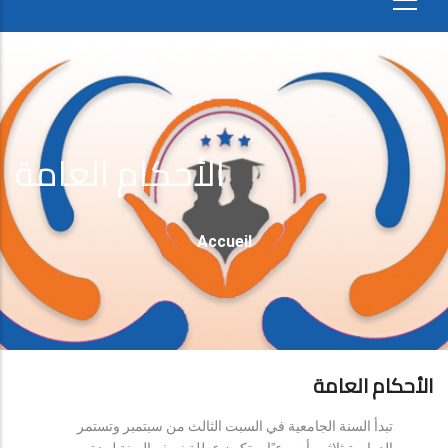
الأحكام العامة
Fil
Accueil
D'Ariane
الأحكام العامة
تبدأ السنة الجامعية في السبت الثالث من سبتمبر وتستمر
الدراسة ثلاثين أسبوعيًا، وتكون عطلة نصف السنة لمدة