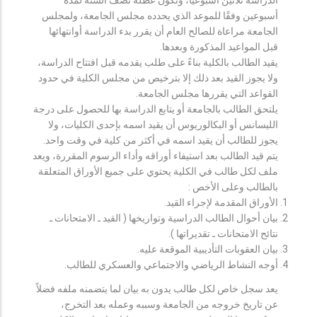
أسبوعين وفقًا للموعد الذي يحدده مجلس الجامعة، ولمجلس
الجامعة مراعاة للصالح العام أن يقرر بدء الدراسة أوانتهائها
قبل المواعيد المذكورة وبعدها.
يقيد الطالب بالكلية بناءً على طلب يقدمه قبل افتتاح الدراسة،
ولا يجوز القيد بعد ذلك إلا بترخيص من مجلس الكلية في حدود
القواعد التي يقررها مجلس الجامعة.
يلتحق الطالب بالجامعة أو يتابع الدراسة بها للحصول على درجة
الليسانس أو البكالوريوس أن يقيد اسمه بإحدى الكليات، ولا
يجوز للطالب أن يقيد اسمه في أكثر من كلية في وقت واحد.
يتم قيد الطالب بعد استيفاء أوراقه وأداء الرسوم المقررة، ويعد
ملف لكل طالب في الكلية يحتوي على جميع الأوراق المتعلقة
بالطالب وعلى الأخص :
الأوراق المقدمة لإجراء القيد.
بيان أحوال الطالب الدراسية وتواريخها ( القيد ـ الامتحانات ـ
نتائح الامتحانات ـ تقديراتها ).
بيان العقوبات التأديبية الموقعة عليه.
أوجه النشاط الرياضي والاجتماعي والعسكري للطالب.
يعد سجل خاص لكل طالب يدون به بيان لما يتضمنه ملفه فضلاً
عن تاريخ خروجه من الجامعة وسببه وعمله بعد التخرج،