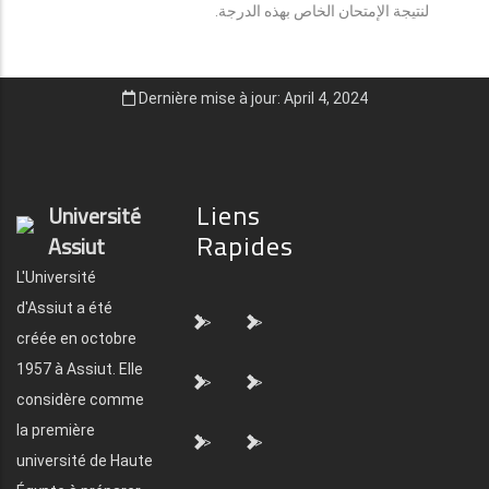
لنتيجة الإمتحان الخاص بهذه الدرجة.
Dernière mise à jour: April 4, 2024
Liens
Université
Rapides
Assiut
L'Université
d'Assiut a été
">
">
créée en octobre
1957 à Assiut. Elle
">
">
considère comme
la première
">
">
université de Haute