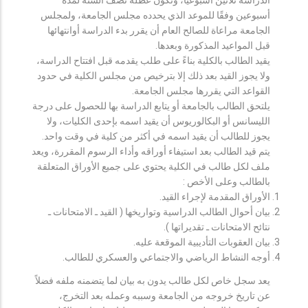
أسبوعين وفقًا للموعد الذي يحدده مجلس الجامعة، ولمجلس
الجامعة مراعاة للصالح العام أن يقرر بدء الدراسة أوانتهائها
قبل المواعيد المذكورة وبعدها.
يقيد الطالب بالكلية بناءً على طلب يقدمه قبل افتتاح الدراسة،
ولا يجوز القيد بعد ذلك إلا بترخيص من مجلس الكلية في حدود
القواعد التي يقررها مجلس الجامعة.
يلتحق الطالب بالجامعة أو يتابع الدراسة بها للحصول على درجة
الليسانس أو البكالوريوس أن يقيد اسمه بإحدى الكليات، ولا
يجوز للطالب أن يقيد اسمه في أكثر من كلية في وقت واحد.
يتم قيد الطالب بعد استيفاء أوراقه وأداء الرسوم المقررة، ويعد
ملف لكل طالب في الكلية يحتوي على جميع الأوراق المتعلقة
بالطالب وعلى الأخص :
الأوراق المقدمة لإجراء القيد.
بيان أحوال الطالب الدراسية وتواريخها ( القيد ـ الامتحانات ـ
نتائح الامتحانات ـ تقديراتها ).
بيان العقوبات التأديبية الموقعة عليه.
أوجه النشاط الرياضي والاجتماعي والعسكري للطالب.
يعد سجل خاص لكل طالب يدون به بيان لما يتضمنه ملفه فضلاً
عن تاريخ خروجه من الجامعة وسببه وعمله بعد التخرج،