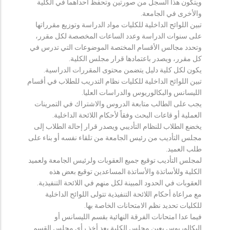
ويتكون هذا السجل من صورتين وتحفظ احداهما في الكلية
والأخرى في الجامعة.
تبين اللوائح الداخلية للكليات مواد الدراسة وتوزيع مقرراتها
على سنوات الدراسة وعدد الساعات المخصصة لكل مقرر،
وتحدد مجالس الأقسام المختصة الموضوعات التي تدرس في
كل مقرر، ويصدر باعتمادها قرار مجلس الكلية.
يكون لكل كلية دليل يتضمن محتوى المقررات الدراسية.
تبين اللوائح الداخلية للكليات نظام التدريب للطلاب في أقسام
الليسانس والبكالوريوس والدراسات العليا.
يجب على الطالب متابعة الدروس والاشتراك في التمرينات
العملية أو قاعات البحث وفقاً لأحكام اللائحة الداخلية.
يخضع الطلاب للنظام التأديبي ويصدر قرار إحالة الطلاب إلى
مجلس التأديب من رئيس الجامعة من تلقاء نفسه أو بناء على
طلب العميد.
لمجلس التأديب توقيع جميع العقوبات ولرئيس الجامعة ولعميد
الكلية وللأساتذة والأساتذة المساعدين توقيع بعض هذه
العقوبات في الحدود المبينة لكل منهم في اللائحة التنفيذية.
مع مراعاة أحكام اللائحة التنفيذية تتولى اللوائح الداخلية
للكليات تحديد نظم الامتحانات الخاصة بها.
فيما عدا امتحانات الفرقة النهائية بقسم الليسانس أو
البكالوريوس يعين مجلس الكلية بعد أخذ رأي مجلس القسم