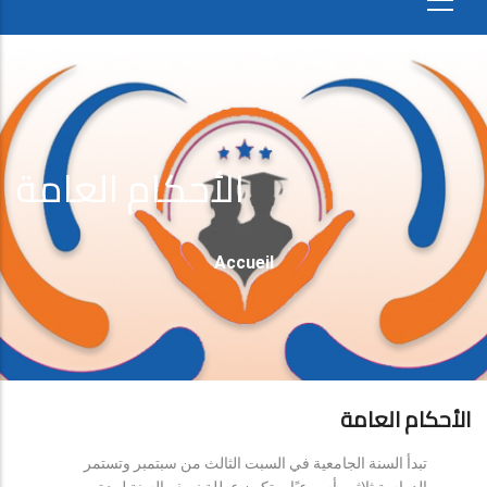
الأحكام العامة
Fil
Accueil
D'Ariane
الأحكام العامة
تبدأ السنة الجامعية في السبت الثالث من سبتمبر وتستمر
الدراسة ثلاثين أسبوعيًا، وتكون عطلة نصف السنة لمدة