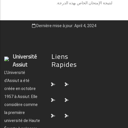
لنتيجة الإمتحان الخاص بهذه الدرجة.
Dernière mise à jour: April 4, 2024
Liens
Université
Rapides
Assiut
L'Université
d'Assiut a été
">
">
créée en octobre
1957 à Assiut. Elle
">
">
considère comme
la première
">
">
université de Haute