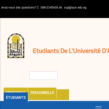
Aller
Avez-vous des questions?
088-2345606
sup@aun.edu.eg
au
contenu
N-
principal
Home
Règlements
&
décisions
Expatriés
Journal
Etudiants De L’Université D’
Rechercher
PRINCIPALE
PERSONNELLE
ÉTUDIANTS