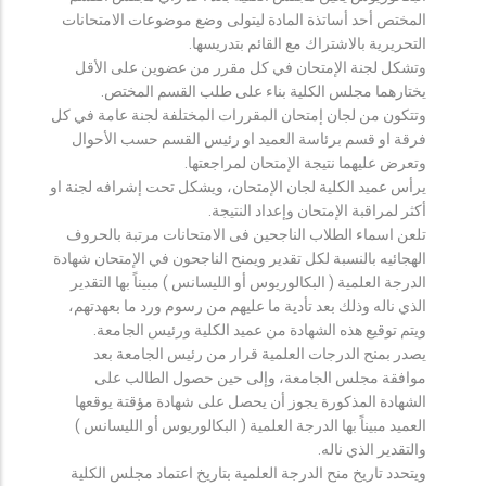
المختص أحد أساتذة المادة ليتولى وضع موضوعات الامتحانات
التحريرية بالاشتراك مع القائم بتدريسها.
وتشكل لجنة الإمتحان في كل مقرر من عضوين على الأقل
يختارهما مجلس الكلية بناء على طلب القسم المختص.
وتتكون من لجان إمتحان المقررات المختلفة لجنة عامة في كل
فرقة او قسم برئاسة العميد او رئيس القسم حسب الأحوال
وتعرض عليهما نتيجة الإمتحان لمراجعتها.
يرأس عميد الكلية لجان الإمتحان، ويشكل تحت إشرافه لجنة او
أكثر لمراقبة الإمتحان وإعداد النتيجة.
تلعن اسماء الطلاب الناجحين فى الامتحانات مرتبة بالحروف
الهجائيه بالنسبة لكل تقدير ويمنح الناجحون في الإمتحان شهادة
الدرجة العلمية ( البكالوريوس أو الليسانس ) مبيناً بها التقدير
الذي ناله وذلك بعد تأدية ما عليهم من رسوم ورد ما بعهدتهم،
ويتم توقيع هذه الشهادة من عميد الكلية ورئيس الجامعة.
يصدر بمنح الدرجات العلمية قرار من رئيس الجامعة بعد
موافقة مجلس الجامعة، وإلى حين حصول الطالب على
الشهادة المذكورة يجوز أن يحصل على شهادة مؤقتة يوقعها
العميد مبيناً بها الدرجة العلمية ( البكالوريوس أو الليسانس )
والتقدير الذي ناله.
ويتحدد تاريخ منح الدرجة العلمية بتاريخ اعتماد مجلس الكلية