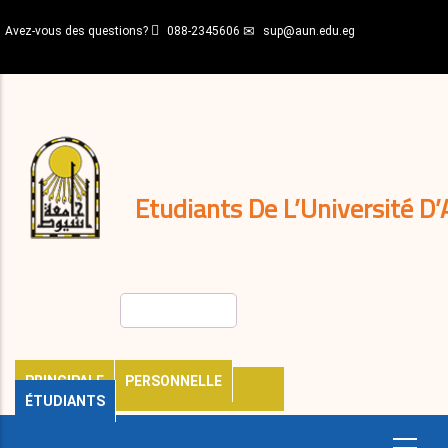
Aller
Avez-vous des questions?
088-2345606
sup@aun.edu.eg
au
contenu
N-
principal
Home
Règlements
&
décisions
Expatriés
Journal
Etudiants De L’Université D’
Rechercher
PRINCIPALE
PERSONNELLE
ÉTUDIANTS