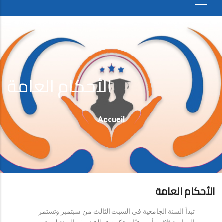
الأحكام العامة
Fil
Accueil
D'Ariane
الأحكام العامة
تبدأ السنة الجامعية في السبت الثالث من سبتمبر وتستمر
الدراسة ثلاثين أسبوعيًا، وتكون عطلة نصف السنة لمدة