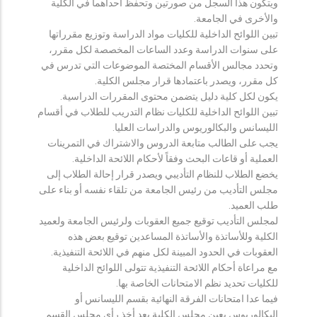
ويتكون هذا السجل من صورتين وتحفظ احداهما في الكلية
والأخرى في الجامعة.
تبين اللوائح الداخلية للكليات مواد الدراسة وتوزيع مقرراتها
على سنوات الدراسة وعدد الساعات المخصصة لكل مقرر،
وتحدد مجالس الأقسام المختصة الموضوعات التي تدرس في
كل مقرر، ويصدر باعتمادها قرار مجلس الكلية.
يكون لكل كلية دليل يتضمن محتوى المقررات الدراسية.
تبين اللوائح الداخلية للكليات نظام التدريب للطلاب في أقسام
الليسانس والبكالوريوس والدراسات العليا.
يجب على الطالب متابعة الدروس والاشتراك في التمرينات
العملية أو قاعات البحث وفقاً لأحكام اللائحة الداخلية.
يخضع الطلاب للنظام التأديبي ويصدر قرار إحالة الطلاب إلى
مجلس التأديب من رئيس الجامعة من تلقاء نفسه أو بناء على
طلب العميد.
لمجلس التأديب توقيع جميع العقوبات ولرئيس الجامعة ولعميد
الكلية وللأساتذة والأساتذة المساعدين توقيع بعض هذه
العقوبات في الحدود المبينة لكل منهم في اللائحة التنفيذية.
مع مراعاة أحكام اللائحة التنفيذية تتولى اللوائح الداخلية
للكليات تحديد نظم الامتحانات الخاصة بها.
فيما عدا امتحانات الفرقة النهائية بقسم الليسانس أو
البكالوريوس يعين مجلس الكلية بعد أخذ رأي مجلس القسم