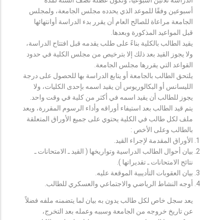
أسبوعين وفقًا للموعد الذي يحدده مجلس الجامعة، ولمجلس
الجامعة مراعاة للصالح العام أن يقرر بدء الدراسة أوانتهائها
قبل المواعيد المذكورة وبعدها.
يقيد الطالب بالكلية بناءً على طلب يقدمه قبل افتتاح الدراسة،
ولا يجوز القيد بعد ذلك إلا بترخيص من مجلس الكلية في حدود
القواعد التي يقررها مجلس الجامعة.
يلتحق الطالب بالجامعة أو يتابع الدراسة بها للحصول على درجة
الليسانس أو البكالوريوس أن يقيد اسمه بإحدى الكليات، ولا
يجوز للطالب أن يقيد اسمه في أكثر من كلية في وقت واحد.
يتم قيد الطالب بعد استيفاء أوراقه وأداء الرسوم المقررة، ويعد
ملف لكل طالب في الكلية يحتوي على جميع الأوراق المتعلقة
بالطالب وعلى الأخص :
الأوراق المقدمة لإجراء القيد.
بيان أحوال الطالب الدراسية وتواريخها ( القيد ـ الامتحانات ـ
نتائح الامتحانات ـ تقديراتها ).
بيان العقوبات التأديبية الموقعة عليه.
أوجه النشاط الرياضي والاجتماعي والعسكري للطالب.
يعد سجل خاص لكل طالب يدون به بيان لما يتضمنه ملفه فضلاً
عن تاريخ خروجه من الجامعة وسببه وعمله بعد التخرج،