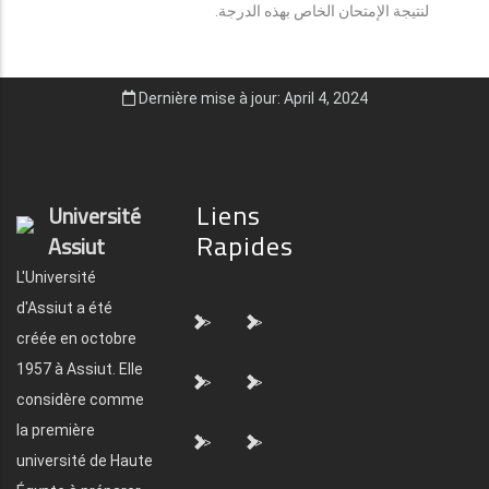
لنتيجة الإمتحان الخاص بهذه الدرجة.
Dernière mise à jour: April 4, 2024
Liens
Université
Rapides
Assiut
L'Université
d'Assiut a été
">
">
créée en octobre
1957 à Assiut. Elle
">
">
considère comme
la première
">
">
université de Haute