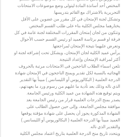
المختص أحد أساتذة المادة ليتولى وضع موضوعات الامتحانات
التحريرية بالاشتراك مع القائم بتدريسها.
وتشكل لجنة الإمتحان في كل مقرر من عضوين على الأقل
يختارهما مجلس الكلية بناء على طلب القسم المختص.
وتتكون من لجان إمتحان المقررات المختلفة لجنة عامة في كل
فرقة او قسم برئاسة العميد او رئيس القسم حسب الأحوال
وتعرض عليهما نتيجة الإمتحان لمراجعتها.
يرأس عميد الكلية لجان الإمتحان، ويشكل تحت إشرافه لجنة او
أكثر لمراقبة الإمتحان وإعداد النتيجة.
تلعن اسماء الطلاب الناجحين فى الامتحانات مرتبة بالحروف
الهجائيه بالنسبة لكل تقدير ويمنح الناجحون في الإمتحان شهادة
الدرجة العلمية ( البكالوريوس أو الليسانس ) مبيناً بها التقدير
الذي ناله وذلك بعد تأدية ما عليهم من رسوم ورد ما بعهدتهم،
ويتم توقيع هذه الشهادة من عميد الكلية ورئيس الجامعة.
يصدر بمنح الدرجات العلمية قرار من رئيس الجامعة بعد
موافقة مجلس الجامعة، وإلى حين حصول الطالب على
الشهادة المذكورة يجوز أن يحصل على شهادة مؤقتة يوقعها
العميد مبيناً بها الدرجة العلمية ( البكالوريوس أو الليسانس )
والتقدير الذي ناله.
ويتحدد تاريخ منح الدرجة العلمية بتاريخ اعتماد مجلس الكلية