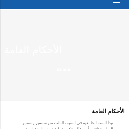
الأحكام العامة
Fil
Accueil
D'Ariane
الأحكام العامة
تبدأ السنة الجامعية في السبت الثالث من سبتمبر وتستمر
الدراسة ثلاثين أسبوعيًا، وتكون عطلة نصف السنة لمدة