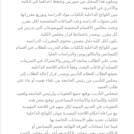
ويتكون هذا السجل من صورتين وتحفظ احداهما في الكلية
والأخرى في الجامعة.
تبين اللوائح الداخلية للكليات مواد الدراسة وتوزيع مقرراتها
على سنوات الدراسة وعدد الساعات المخصصة لكل مقرر،
وتحدد مجالس الأقسام المختصة الموضوعات التي تدرس في
كل مقرر، ويصدر باعتمادها قرار مجلس الكلية.
يكون لكل كلية دليل يتضمن محتوى المقررات الدراسية.
تبين اللوائح الداخلية للكليات نظام التدريب للطلاب في أقسام
الليسانس والبكالوريوس والدراسات العليا.
يجب على الطالب متابعة الدروس والاشتراك في التمرينات
العملية أو قاعات البحث وفقاً لأحكام اللائحة الداخلية.
يخضع الطلاب للنظام التأديبي ويصدر قرار إحالة الطلاب إلى
مجلس التأديب من رئيس الجامعة من تلقاء نفسه أو بناء على
طلب العميد.
لمجلس التأديب توقيع جميع العقوبات ولرئيس الجامعة ولعميد
الكلية وللأساتذة والأساتذة المساعدين توقيع بعض هذه
العقوبات في الحدود المبينة لكل منهم في اللائحة التنفيذية.
مع مراعاة أحكام اللائحة التنفيذية تتولى اللوائح الداخلية
للكليات تحديد نظم الامتحانات الخاصة بها.
فيما عدا امتحانات الفرقة النهائية بقسم الليسانس أو
البكالوريوس يعين مجلس الكلية بعد أخذ رأي مجلس القسم