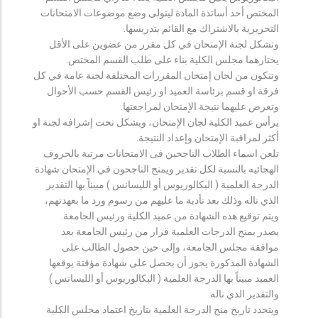
المختص أحد أساتذة المادة ليتولى وضع موضوعات الامتحانات
التحريرية بالاشتراك مع القائم بتدريسها.
وتشكل لجنة الإمتحان في كل مقرر من عضوين على الأقل
يختارهما مجلس الكلية بناء على طلب القسم المختص.
وتتكون من لجان إمتحان المقررات المختلفة لجنة عامة في كل
فرقة او قسم برئاسة العميد او رئيس القسم حسب الأحوال
وتعرض عليهما نتيجة الإمتحان لمراجعتها.
يرأس عميد الكلية لجان الإمتحان، ويشكل تحت إشرافه لجنة او
أكثر لمراقبة الإمتحان وإعداد النتيجة.
تلعن اسماء الطلاب الناجحين فى الامتحانات مرتبة بالحروف
الهجائيه بالنسبة لكل تقدير ويمنح الناجحون في الإمتحان شهادة
الدرجة العلمية ( البكالوريوس أو الليسانس ) مبيناً بها التقدير
الذي ناله وذلك بعد تأدية ما عليهم من رسوم ورد ما بعهدتهم،
ويتم توقيع هذه الشهادة من عميد الكلية ورئيس الجامعة.
يصدر بمنح الدرجات العلمية قرار من رئيس الجامعة بعد
موافقة مجلس الجامعة، وإلى حين حصول الطالب على
الشهادة المذكورة يجوز أن يحصل على شهادة مؤقتة يوقعها
العميد مبيناً بها الدرجة العلمية ( البكالوريوس أو الليسانس )
والتقدير الذي ناله.
ويتحدد تاريخ منح الدرجة العلمية بتاريخ اعتماد مجلس الكلية