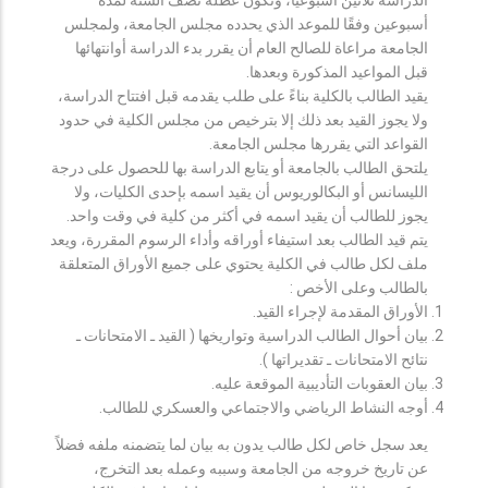
أسبوعين وفقًا للموعد الذي يحدده مجلس الجامعة، ولمجلس
الجامعة مراعاة للصالح العام أن يقرر بدء الدراسة أوانتهائها
قبل المواعيد المذكورة وبعدها.
يقيد الطالب بالكلية بناءً على طلب يقدمه قبل افتتاح الدراسة،
ولا يجوز القيد بعد ذلك إلا بترخيص من مجلس الكلية في حدود
القواعد التي يقررها مجلس الجامعة.
يلتحق الطالب بالجامعة أو يتابع الدراسة بها للحصول على درجة
الليسانس أو البكالوريوس أن يقيد اسمه بإحدى الكليات، ولا
يجوز للطالب أن يقيد اسمه في أكثر من كلية في وقت واحد.
يتم قيد الطالب بعد استيفاء أوراقه وأداء الرسوم المقررة، ويعد
ملف لكل طالب في الكلية يحتوي على جميع الأوراق المتعلقة
بالطالب وعلى الأخص :
الأوراق المقدمة لإجراء القيد.
بيان أحوال الطالب الدراسية وتواريخها ( القيد ـ الامتحانات ـ
نتائح الامتحانات ـ تقديراتها ).
بيان العقوبات التأديبية الموقعة عليه.
أوجه النشاط الرياضي والاجتماعي والعسكري للطالب.
يعد سجل خاص لكل طالب يدون به بيان لما يتضمنه ملفه فضلاً
عن تاريخ خروجه من الجامعة وسببه وعمله بعد التخرج،