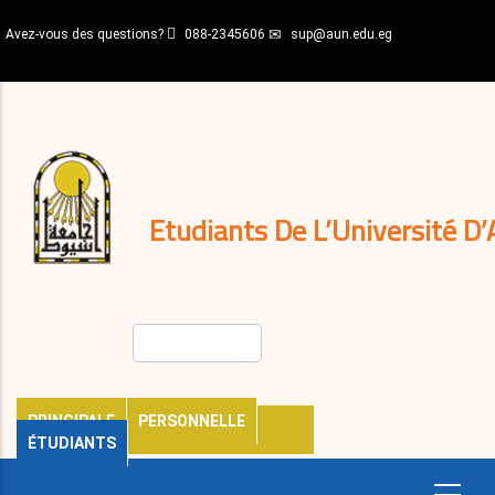
Aller
Avez-vous des questions?
088-2345606
sup@aun.edu.eg
au
contenu
N-
principal
Home
Règlements
&
décisions
Expatriés
Journal
Etudiants De L’Université D’
Rechercher
PRINCIPALE
PERSONNELLE
ÉTUDIANTS