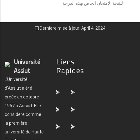
لنتيجة الإمتحان الخاص بهذه الدرجة.
Dernière mise à jour: April 4, 2024
Liens
Université
Rapides
Assiut
L'Université
d'Assiut a été
">
">
créée en octobre
1957 à Assiut. Elle
">
">
considère comme
la première
">
">
université de Haute