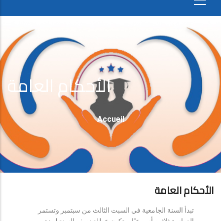
الأحكام العامة
Fil
Accueil
D'Ariane
الأحكام العامة
تبدأ السنة الجامعية في السبت الثالث من سبتمبر وتستمر
الدراسة ثلاثين أسبوعيًا، وتكون عطلة نصف السنة لمدة