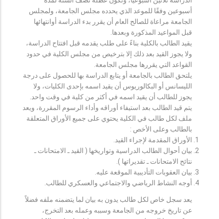
أسبوعين وفقًا للموعد الذي يحدده مجلس الجامعة، ولمجلس
الجامعة مراعاة للصالح العام أن يقرر بدء الدراسة أوانتهائها
قبل المواعيد المذكورة وبعدها.
يقيد الطالب بالكلية بناءً على طلب يقدمه قبل افتتاح الدراسة،
ولا يجوز القيد بعد ذلك إلا بترخيص من مجلس الكلية في حدود
القواعد التي يقررها مجلس الجامعة.
يلتحق الطالب بالجامعة أو يتابع الدراسة بها للحصول على درجة
الليسانس أو البكالوريوس أن يقيد اسمه بإحدى الكليات، ولا
يجوز للطالب أن يقيد اسمه في أكثر من كلية في وقت واحد.
يتم قيد الطالب بعد استيفاء أوراقه وأداء الرسوم المقررة، ويعد
ملف لكل طالب في الكلية يحتوي على جميع الأوراق المتعلقة
بالطالب وعلى الأخص :
الأوراق المقدمة لإجراء القيد.
بيان أحوال الطالب الدراسية وتواريخها ( القيد ـ الامتحانات ـ
نتائح الامتحانات ـ تقديراتها ).
بيان العقوبات التأديبية الموقعة عليه.
أوجه النشاط الرياضي والاجتماعي والعسكري للطالب.
يعد سجل خاص لكل طالب يدون به بيان لما يتضمنه ملفه فضلاً
عن تاريخ خروجه من الجامعة وسببه وعمله بعد التخرج،