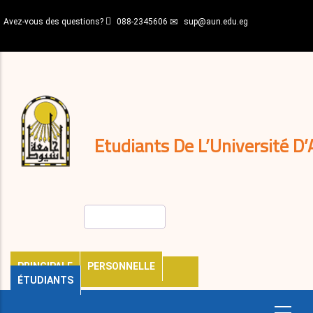
Aller
Avez-vous des questions?
088-2345606
sup@aun.edu.eg
au
contenu
N-
principal
Home
Règlements
&
décisions
Expatriés
Journal
Etudiants De L’Université D’
Rechercher
PRINCIPALE
PERSONNELLE
ÉTUDIANTS