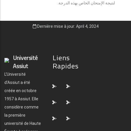
لنتيجة الإمتحان الخاص بهذه الدرجة.
Dernière mise à jour: April 4, 2024
Liens
Université
Rapides
Assiut
L'Université
d'Assiut a été
">
">
créée en octobre
1957 à Assiut. Elle
">
">
considère comme
la première
">
">
université de Haute