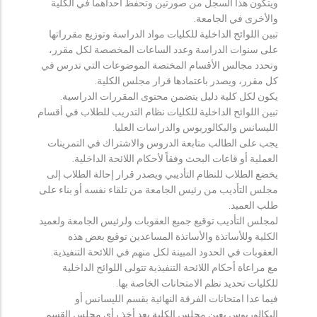
ويتكون هذا السجل من صورتين وتحفظ احداهما في الكلية
والأخرى في الجامعة.
تبين اللوائح الداخلية للكليات مواد الدراسة وتوزيع مقرراتها
على سنوات الدراسة وعدد الساعات المخصصة لكل مقرر،
وتحدد مجالس الأقسام المختصة الموضوعات التي تدرس في
كل مقرر، ويصدر باعتمادها قرار مجلس الكلية.
يكون لكل كلية دليل يتضمن محتوى المقررات الدراسية.
تبين اللوائح الداخلية للكليات نظام التدريب للطلاب في أقسام
الليسانس والبكالوريوس والدراسات العليا.
يجب على الطالب متابعة الدروس والاشتراك في التمرينات
العملية أو قاعات البحث وفقاً لأحكام اللائحة الداخلية.
يخضع الطلاب للنظام التأديبي ويصدر قرار إحالة الطلاب إلى
مجلس التأديب من رئيس الجامعة من تلقاء نفسه أو بناء على
طلب العميد.
لمجلس التأديب توقيع جميع العقوبات ولرئيس الجامعة ولعميد
الكلية وللأساتذة والأساتذة المساعدين توقيع بعض هذه
العقوبات في الحدود المبينة لكل منهم في اللائحة التنفيذية.
مع مراعاة أحكام اللائحة التنفيذية تتولى اللوائح الداخلية
للكليات تحديد نظم الامتحانات الخاصة بها.
فيما عدا امتحانات الفرقة النهائية بقسم الليسانس أو
البكالوريوس يعين مجلس الكلية بعد أخذ رأي مجلس القسم