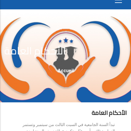
الأحكام العامة
Fil
Accueil
D'Ariane
الأحكام العامة
تبدأ السنة الجامعية في السبت الثالث من سبتمبر وتستمر
الدراسة ثلاثين أسبوعيًا، وتكون عطلة نصف السنة لمدة