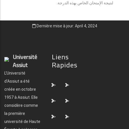
لنتيجة الإمتحان الخاص بهذه الدرجة.
Dernière mise à jour: April 4, 2024
Liens
Université
Rapides
Assiut
L'Université
d'Assiut a été
">
">
créée en octobre
1957 à Assiut. Elle
">
">
considère comme
la première
">
">
université de Haute