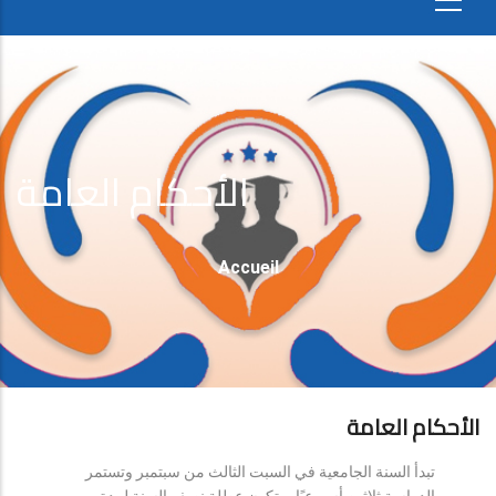
الأحكام العامة
Fil
Accueil
D'Ariane
الأحكام العامة
تبدأ السنة الجامعية في السبت الثالث من سبتمبر وتستمر
الدراسة ثلاثين أسبوعيًا، وتكون عطلة نصف السنة لمدة