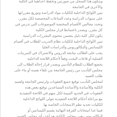
ويتكون هذا السجل من صورتين وتحفظ احداهما في الكلية
والأخرى في الجامعة.
تبين اللوائح الداخلية للكليات مواد الدراسة وتوزيع مقرراتها
على سنوات الدراسة وعدد الساعات المخصصة لكل مقرر،
وتحدد مجالس الأقسام المختصة الموضوعات التي تدرس في
كل مقرر، ويصدر باعتمادها قرار مجلس الكلية.
يكون لكل كلية دليل يتضمن محتوى المقررات الدراسية.
تبين اللوائح الداخلية للكليات نظام التدريب للطلاب في أقسام
الليسانس والبكالوريوس والدراسات العليا.
يجب على الطالب متابعة الدروس والاشتراك في التمرينات
العملية أو قاعات البحث وفقاً لأحكام اللائحة الداخلية.
يخضع الطلاب للنظام التأديبي ويصدر قرار إحالة الطلاب إلى
مجلس التأديب من رئيس الجامعة من تلقاء نفسه أو بناء على
طلب العميد.
لمجلس التأديب توقيع جميع العقوبات ولرئيس الجامعة ولعميد
الكلية وللأساتذة والأساتذة المساعدين توقيع بعض هذه
العقوبات في الحدود المبينة لكل منهم في اللائحة التنفيذية.
مع مراعاة أحكام اللائحة التنفيذية تتولى اللوائح الداخلية
للكليات تحديد نظم الامتحانات الخاصة بها.
فيما عدا امتحانات الفرقة النهائية بقسم الليسانس أو
البكالوريوس يعين مجلس الكلية بعد أخذ رأي مجلس القسم