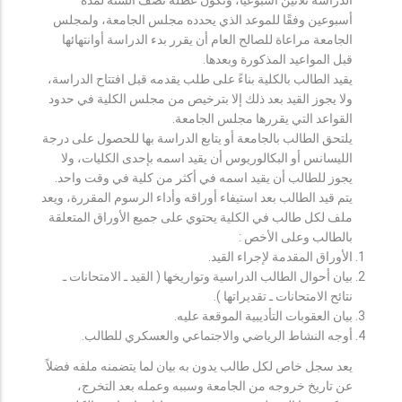
أسبوعين وفقًا للموعد الذي يحدده مجلس الجامعة، ولمجلس
الجامعة مراعاة للصالح العام أن يقرر بدء الدراسة أوانتهائها
قبل المواعيد المذكورة وبعدها.
يقيد الطالب بالكلية بناءً على طلب يقدمه قبل افتتاح الدراسة،
ولا يجوز القيد بعد ذلك إلا بترخيص من مجلس الكلية في حدود
القواعد التي يقررها مجلس الجامعة.
يلتحق الطالب بالجامعة أو يتابع الدراسة بها للحصول على درجة
الليسانس أو البكالوريوس أن يقيد اسمه بإحدى الكليات، ولا
يجوز للطالب أن يقيد اسمه في أكثر من كلية في وقت واحد.
يتم قيد الطالب بعد استيفاء أوراقه وأداء الرسوم المقررة، ويعد
ملف لكل طالب في الكلية يحتوي على جميع الأوراق المتعلقة
بالطالب وعلى الأخص :
الأوراق المقدمة لإجراء القيد.
بيان أحوال الطالب الدراسية وتواريخها ( القيد ـ الامتحانات ـ
نتائح الامتحانات ـ تقديراتها ).
بيان العقوبات التأديبية الموقعة عليه.
أوجه النشاط الرياضي والاجتماعي والعسكري للطالب.
يعد سجل خاص لكل طالب يدون به بيان لما يتضمنه ملفه فضلاً
عن تاريخ خروجه من الجامعة وسببه وعمله بعد التخرج،