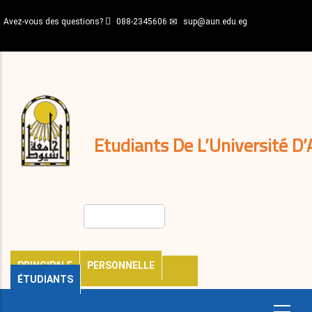
Aller
Avez-vous des questions?
088-2345606
sup@aun.edu.eg
au
contenu
N-
principal
Home
Règlements
&
décisions
Expatriés
Journal
Etudiants De L’Université D’
Rechercher
PRINCIPALE
PERSONNELLE
ÉTUDIANTS