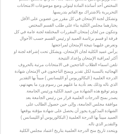
المختص أحد أساتذة المادة ليتولى وضع موضوعات الامتحانات
التحريرية بالاشتراك مع القائم بتدريسها.
وتشكل لجنة الإمتحان في كل مقرر من عضوين على الأقل
يختارهما مجلس الكلية بناء على طلب القسم المختص.
وتتكون من لجان إمتحان المقررات المختلفة لجنة عامة في كل
فرقة او قسم برئاسة العميد او رئيس القسم حسب الأحوال
وتعرض عليهما نتيجة الإمتحان لمراجعتها.
يرأس عميد الكلية لجان الإمتحان، ويشكل تحت إشرافه لجنة او
أكثر لمراقبة الإمتحان وإعداد النتيجة.
تلعن اسماء الطلاب الناجحين فى الامتحانات مرتبة بالحروف
الهجائيه بالنسبة لكل تقدير ويمنح الناجحون في الإمتحان شهادة
الدرجة العلمية ( البكالوريوس أو الليسانس ) مبيناً بها التقدير
الذي ناله وذلك بعد تأدية ما عليهم من رسوم ورد ما بعهدتهم،
ويتم توقيع هذه الشهادة من عميد الكلية ورئيس الجامعة.
يصدر بمنح الدرجات العلمية قرار من رئيس الجامعة بعد
موافقة مجلس الجامعة، وإلى حين حصول الطالب على
الشهادة المذكورة يجوز أن يحصل على شهادة مؤقتة يوقعها
العميد مبيناً بها الدرجة العلمية ( البكالوريوس أو الليسانس )
والتقدير الذي ناله.
ويتحدد تاريخ منح الدرجة العلمية بتاريخ اعتماد مجلس الكلية