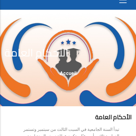
الأحكام العامة
Fil
Accueil
D'Ariane
الأحكام العامة
تبدأ السنة الجامعية في السبت الثالث من سبتمبر وتستمر
الدراسة ثلاثين أسبوعيًا، وتكون عطلة نصف السنة لمدة