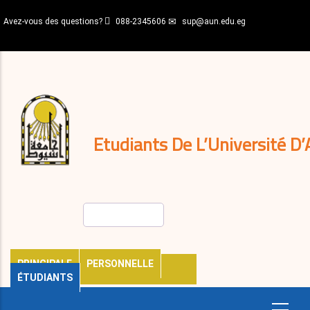
Aller
Avez-vous des questions?
088-2345606
sup@aun.edu.eg
au
contenu
N-
principal
Home
Règlements
&
décisions
Expatriés
Journal
Etudiants De L’Université D’
Rechercher
PRINCIPALE
PERSONNELLE
ÉTUDIANTS