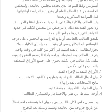
أسبوعين وفقًا للموعد الذي يحدده مجلس الجامعة، ولمجلس
الجامعة مراعاة للصالح العام أن يقرر بدء الدراسة أوانتهائها
قبل المواعيد المذكورة وبعدها.
يقيد الطالب بالكلية بناءً على طلب يقدمه قبل افتتاح الدراسة،
ولا يجوز القيد بعد ذلك إلا بترخيص من مجلس الكلية في حدود
القواعد التي يقررها مجلس الجامعة.
يلتحق الطالب بالجامعة أو يتابع الدراسة بها للحصول على درجة
الليسانس أو البكالوريوس أن يقيد اسمه بإحدى الكليات، ولا
يجوز للطالب أن يقيد اسمه في أكثر من كلية في وقت واحد.
يتم قيد الطالب بعد استيفاء أوراقه وأداء الرسوم المقررة، ويعد
ملف لكل طالب في الكلية يحتوي على جميع الأوراق المتعلقة
بالطالب وعلى الأخص :
الأوراق المقدمة لإجراء القيد.
بيان أحوال الطالب الدراسية وتواريخها ( القيد ـ الامتحانات ـ
نتائح الامتحانات ـ تقديراتها ).
بيان العقوبات التأديبية الموقعة عليه.
أوجه النشاط الرياضي والاجتماعي والعسكري للطالب.
يعد سجل خاص لكل طالب يدون به بيان لما يتضمنه ملفه فضلاً
عن تاريخ خروجه من الجامعة وسببه وعمله بعد التخرج،