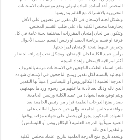
المختص أحد أساتذة المادة ليتولى وضع موضوعات الامتحانات
التحريرية بالاشتراك مع القائم بتدريسها.
وتشكل لجنة الإمتحان في كل مقرر من عضوين على الأقل
يختارهما مجلس الكلية بناء على طلب القسم المختص.
وتتكون من لجان إمتحان المقررات المختلفة لجنة عامة في كل
فرقة او قسم برئاسة العميد او رئيس القسم حسب الأحوال
وتعرض عليهما نتيجة الإمتحان لمراجعتها.
يرأس عميد الكلية لجان الإمتحان، ويشكل تحت إشرافه لجنة او
أكثر لمراقبة الإمتحان وإعداد النتيجة.
تلعن اسماء الطلاب الناجحين فى الامتحانات مرتبة بالحروف
الهجائيه بالنسبة لكل تقدير ويمنح الناجحون في الإمتحان شهادة
الدرجة العلمية ( البكالوريوس أو الليسانس ) مبيناً بها التقدير
الذي ناله وذلك بعد تأدية ما عليهم من رسوم ورد ما بعهدتهم،
ويتم توقيع هذه الشهادة من عميد الكلية ورئيس الجامعة.
يصدر بمنح الدرجات العلمية قرار من رئيس الجامعة بعد
موافقة مجلس الجامعة، وإلى حين حصول الطالب على
الشهادة المذكورة يجوز أن يحصل على شهادة مؤقتة يوقعها
العميد مبيناً بها الدرجة العلمية ( البكالوريوس أو الليسانس )
والتقدير الذي ناله.
ويتحدد تاريخ منح الدرجة العلمية بتاريخ اعتماد مجلس الكلية