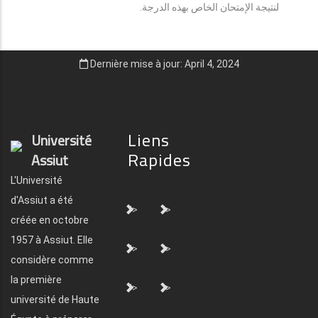
لنتيجة الإمتحان الخاص بهذه الدرجة.
Dernière mise à jour: April 4, 2024
Liens
Université
Rapides
Assiut
L'Université
d'Assiut a été
">
">
créée en octobre
1957 à Assiut. Elle
">
">
considère comme
la première
">
">
université de Haute