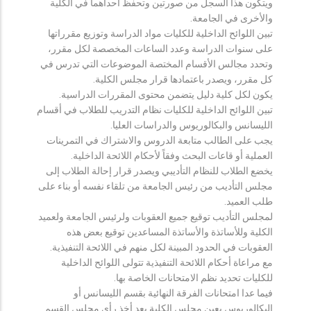
ويتكون هذا السجل من صورتين وتحفظ احداهما في الكلية
والأخرى في الجامعة.
تبين اللوائح الداخلية للكليات مواد الدراسة وتوزيع مقرراتها
على سنوات الدراسة وعدد الساعات المخصصة لكل مقرر،
وتحدد مجالس الأقسام المختصة الموضوعات التي تدرس في
كل مقرر، ويصدر باعتمادها قرار مجلس الكلية.
يكون لكل كلية دليل يتضمن محتوى المقررات الدراسية.
تبين اللوائح الداخلية للكليات نظام التدريب للطلاب في أقسام
الليسانس والبكالوريوس والدراسات العليا.
يجب على الطالب متابعة الدروس والاشتراك في التمرينات
العملية أو قاعات البحث وفقاً لأحكام اللائحة الداخلية.
يخضع الطلاب للنظام التأديبي ويصدر قرار إحالة الطلاب إلى
مجلس التأديب من رئيس الجامعة من تلقاء نفسه أو بناء على
طلب العميد.
لمجلس التأديب توقيع جميع العقوبات ولرئيس الجامعة ولعميد
الكلية وللأساتذة والأساتذة المساعدين توقيع بعض هذه
العقوبات في الحدود المبينة لكل منهم في اللائحة التنفيذية.
مع مراعاة أحكام اللائحة التنفيذية تتولى اللوائح الداخلية
للكليات تحديد نظم الامتحانات الخاصة بها.
فيما عدا امتحانات الفرقة النهائية بقسم الليسانس أو
البكالوريوس يعين مجلس الكلية بعد أخذ رأي مجلس القسم