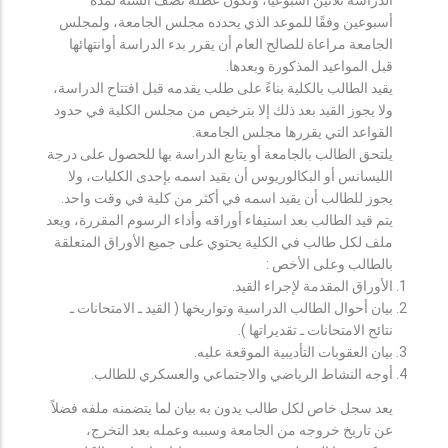
أسبوعين وفقًا للموعد الذي يحدده مجلس الجامعة، ولمجلس
الجامعة مراعاة للصالح العام أن يقرر بدء الدراسة أوانتهائها
قبل المواعيد المذكورة وبعدها.
يقيد الطالب بالكلية بناءً على طلب يقدمه قبل افتتاح الدراسة،
ولا يجوز القيد بعد ذلك إلا بترخيص من مجلس الكلية في حدود
القواعد التي يقررها مجلس الجامعة.
يلتحق الطالب بالجامعة أو يتابع الدراسة بها للحصول على درجة
الليسانس أو البكالوريوس أن يقيد اسمه بإحدى الكليات، ولا
يجوز للطالب أن يقيد اسمه في أكثر من كلية في وقت واحد.
يتم قيد الطالب بعد استيفاء أوراقه وأداء الرسوم المقررة، ويعد
ملف لكل طالب في الكلية يحتوي على جميع الأوراق المتعلقة
بالطالب وعلى الأخص :
الأوراق المقدمة لإجراء القيد.
بيان أحوال الطالب الدراسية وتواريخها ( القيد ـ الامتحانات ـ
نتائح الامتحانات ـ تقديراتها ).
بيان العقوبات التأديبية الموقعة عليه.
أوجه النشاط الرياضي والاجتماعي والعسكري للطالب.
يعد سجل خاص لكل طالب يدون به بيان لما يتضمنه ملفه فضلاً
عن تاريخ خروجه من الجامعة وسببه وعمله بعد التخرج،