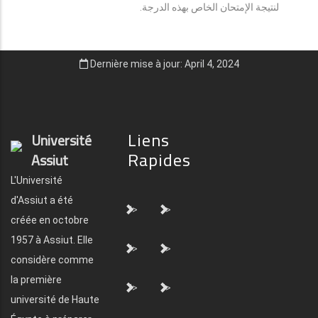
لنتيجة الإمتحان الخاص بهذه الدرجة.
Dernière mise à jour: April 4, 2024
Liens
Université
Rapides
Assiut
L'Université
d'Assiut a été
">
">
créée en octobre
1957 à Assiut. Elle
">
">
considère comme
la première
">
">
université de Haute