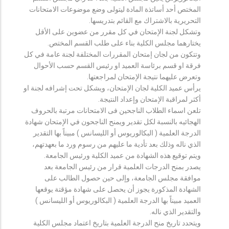
المختص أحد أساتذة المادة ليتولى وضع موضوعات الامتحانات
التحريرية بالاشتراك مع القائم بتدريسها.
وتشكل لجنة الإمتحان في كل مقرر من عضوين على الأقل
يختارهما مجلس الكلية بناء على طلب القسم المختص.
وتتكون من لجان إمتحان المقررات المختلفة لجنة عامة في كل
فرقة او قسم برئاسة العميد او رئيس القسم حسب الأحوال
وتعرض عليهما نتيجة الإمتحان لمراجعتها.
يرأس عميد الكلية لجان الإمتحان، ويشكل تحت إشرافه لجنة او
أكثر لمراقبة الإمتحان وإعداد النتيجة.
تلعن اسماء الطلاب الناجحين فى الامتحانات مرتبة بالحروف
الهجائيه بالنسبة لكل تقدير ويمنح الناجحون في الإمتحان شهادة
الدرجة العلمية ( البكالوريوس أو الليسانس ) مبيناً بها التقدير
الذي ناله وذلك بعد تأدية ما عليهم من رسوم ورد ما بعهدتهم،
ويتم توقيع هذه الشهادة من عميد الكلية ورئيس الجامعة.
يصدر بمنح الدرجات العلمية قرار من رئيس الجامعة بعد
موافقة مجلس الجامعة، وإلى حين حصول الطالب على
الشهادة المذكورة يجوز أن يحصل على شهادة مؤقتة يوقعها
العميد مبيناً بها الدرجة العلمية ( البكالوريوس أو الليسانس )
والتقدير الذي ناله.
ويتحدد تاريخ منح الدرجة العلمية بتاريخ اعتماد مجلس الكلية