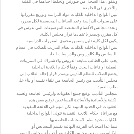
ويتكون هذا السجل من صورتين وتحفظ احداهما في الكلية
والأخرى في الجامعة.
تبين اللوائح الداخلية للكليات مواد الدراسة وتوزيع مقرراتها
على سنوات الدراسة وعدد الساعات المخصصة لكل مقرر،
وتحدد مجالس الأقسام المختصة الموضوعات التي تدرس في
كل مقرر، ويصدر باعتمادها قرار مجلس الكلية.
يكون لكل كلية دليل يتضمن محتوى المقررات الدراسية.
تبين اللوائح الداخلية للكليات نظام التدريب للطلاب في أقسام
الليسانس والبكالوريوس والدراسات العليا.
يجب على الطالب متابعة الدروس والاشتراك في التمرينات
العملية أو قاعات البحث وفقاً لأحكام اللائحة الداخلية.
يخضع الطلاب للنظام التأديبي ويصدر قرار إحالة الطلاب إلى
مجلس التأديب من رئيس الجامعة من تلقاء نفسه أو بناء على
طلب العميد.
لمجلس التأديب توقيع جميع العقوبات ولرئيس الجامعة ولعميد
الكلية وللأساتذة والأساتذة المساعدين توقيع بعض هذه
العقوبات في الحدود المبينة لكل منهم في اللائحة التنفيذية.
مع مراعاة أحكام اللائحة التنفيذية تتولى اللوائح الداخلية
للكليات تحديد نظم الامتحانات الخاصة بها.
فيما عدا امتحانات الفرقة النهائية بقسم الليسانس أو
البكالوريوس يعين مجلس الكلية بعد أخذ رأي مجلس القسم