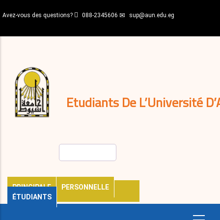
Aller
Avez-vous des questions?
088-2345606
sup@aun.edu.eg
au
contenu
N-
principal
Home
Règlements
&
décisions
Expatriés
Journal
Etudiants De L’Université D’
Rechercher
PRINCIPALE
PERSONNELLE
ÉTUDIANTS