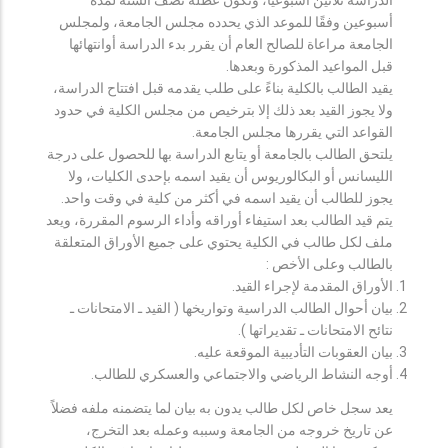
أسبوعين وفقًا للموعد الذي يحدده مجلس الجامعة، ولمجلس
الجامعة مراعاة للصالح العام أن يقرر بدء الدراسة أوانتهائها
قبل المواعيد المذكورة وبعدها.
يقيد الطالب بالكلية بناءً على طلب يقدمه قبل افتتاح الدراسة،
ولا يجوز القيد بعد ذلك إلا بترخيص من مجلس الكلية في حدود
القواعد التي يقررها مجلس الجامعة.
يلتحق الطالب بالجامعة أو يتابع الدراسة بها للحصول على درجة
الليسانس أو البكالوريوس أن يقيد اسمه بإحدى الكليات، ولا
يجوز للطالب أن يقيد اسمه في أكثر من كلية في وقت واحد.
يتم قيد الطالب بعد استيفاء أوراقه وأداء الرسوم المقررة، ويعد
ملف لكل طالب في الكلية يحتوي على جميع الأوراق المتعلقة
بالطالب وعلى الأخص :
الأوراق المقدمة لإجراء القيد.
بيان أحوال الطالب الدراسية وتواريخها ( القيد ـ الامتحانات ـ
نتائح الامتحانات ـ تقديراتها ).
بيان العقوبات التأديبية الموقعة عليه.
أوجه النشاط الرياضي والاجتماعي والعسكري للطالب.
يعد سجل خاص لكل طالب يدون به بيان لما يتضمنه ملفه فضلاً
عن تاريخ خروجه من الجامعة وسببه وعمله بعد التخرج،