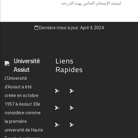
لنتيجة الإمتحان الخاص بهذه الدرجة.
Dernière mise à jour: April 4, 2024
Liens
Université
Rapides
Assiut
L'Université
d'Assiut a été
">
">
créée en octobre
1957 à Assiut. Elle
">
">
considère comme
la première
">
">
université de Haute