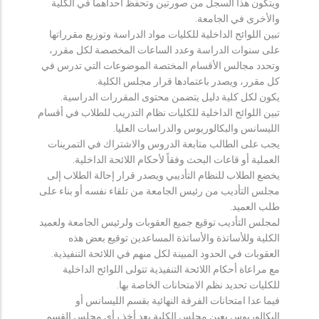
ويتكون هذا السجل من صورتين وتحفظ احداهما في الكلية
والأخرى في الجامعة.
تبين اللوائح الداخلية للكليات مواد الدراسة وتوزيع مقرراتها
على سنوات الدراسة وعدد الساعات المخصصة لكل مقرر،
وتحدد مجالس الأقسام المختصة الموضوعات التي تدرس في
كل مقرر، ويصدر باعتمادها قرار مجلس الكلية.
يكون لكل كلية دليل يتضمن محتوى المقررات الدراسية.
تبين اللوائح الداخلية للكليات نظام التدريب للطلاب في أقسام
الليسانس والبكالوريوس والدراسات العليا.
يجب على الطالب متابعة الدروس والاشتراك في التمرينات
العملية أو قاعات البحث وفقاً لأحكام اللائحة الداخلية.
يخضع الطلاب للنظام التأديبي ويصدر قرار إحالة الطلاب إلى
مجلس التأديب من رئيس الجامعة من تلقاء نفسه أو بناء على
طلب العميد.
لمجلس التأديب توقيع جميع العقوبات ولرئيس الجامعة ولعميد
الكلية وللأساتذة والأساتذة المساعدين توقيع بعض هذه
العقوبات في الحدود المبينة لكل منهم في اللائحة التنفيذية.
مع مراعاة أحكام اللائحة التنفيذية تتولى اللوائح الداخلية
للكليات تحديد نظم الامتحانات الخاصة بها.
فيما عدا امتحانات الفرقة النهائية بقسم الليسانس أو
البكالوريوس يعين مجلس الكلية بعد أخذ رأي مجلس القسم