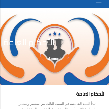
الأحكام العامة
Fil
Accueil
D'Ariane
الأحكام العامة
تبدأ السنة الجامعية في السبت الثالث من سبتمبر وتستمر
الدراسة ثلاثين أسبوعيًا، وتكون عطلة نصف السنة لمدة