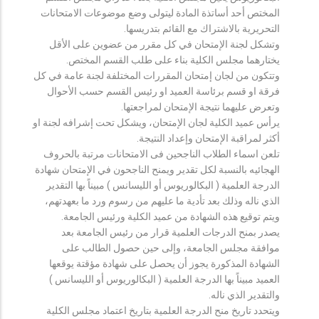
المختص أحد أساتذة المادة ليتولى وضع موضوعات الامتحانات
التحريرية بالاشتراك مع القائم بتدريسها.
وتشكل لجنة الإمتحان في كل مقرر من عضوين على الأقل
يختارهما مجلس الكلية بناء على طلب القسم المختص.
وتتكون من لجان إمتحان المقررات المختلفة لجنة عامة في كل
فرقة او قسم برئاسة العميد او رئيس القسم حسب الأحوال
وتعرض عليهما نتيجة الإمتحان لمراجعتها.
يرأس عميد الكلية لجان الإمتحان، ويشكل تحت إشرافه لجنة او
أكثر لمراقبة الإمتحان وإعداد النتيجة.
تلعن اسماء الطلاب الناجحين فى الامتحانات مرتبة بالحروف
الهجائيه بالنسبة لكل تقدير ويمنح الناجحون في الإمتحان شهادة
الدرجة العلمية ( البكالوريوس أو الليسانس ) مبيناً بها التقدير
الذي ناله وذلك بعد تأدية ما عليهم من رسوم ورد ما بعهدتهم،
ويتم توقيع هذه الشهادة من عميد الكلية ورئيس الجامعة.
يصدر بمنح الدرجات العلمية قرار من رئيس الجامعة بعد
موافقة مجلس الجامعة، وإلى حين حصول الطالب على
الشهادة المذكورة يجوز أن يحصل على شهادة مؤقتة يوقعها
العميد مبيناً بها الدرجة العلمية ( البكالوريوس أو الليسانس )
والتقدير الذي ناله.
ويتحدد تاريخ منح الدرجة العلمية بتاريخ اعتماد مجلس الكلية