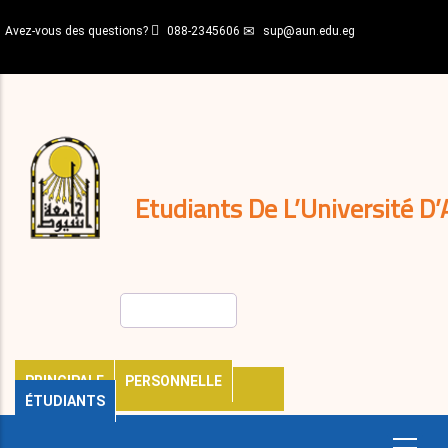
Aller
Avez-vous des questions?
088-2345606
sup@aun.edu.eg
au
contenu
N-
principal
Home
Règlements
&
décisions
Expatriés
Journal
Etudiants De L’Université D’
Rechercher
PRINCIPALE
PERSONNELLE
ÉTUDIANTS