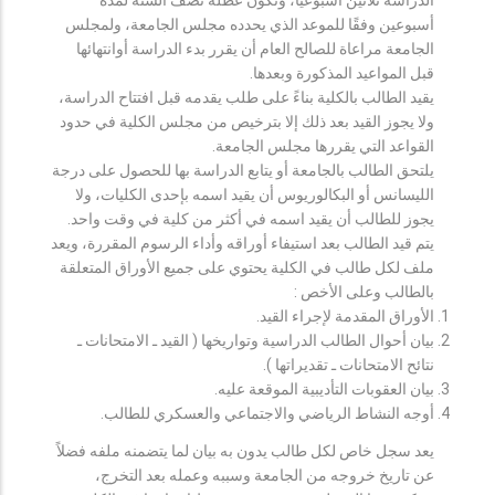
أسبوعين وفقًا للموعد الذي يحدده مجلس الجامعة، ولمجلس
الجامعة مراعاة للصالح العام أن يقرر بدء الدراسة أوانتهائها
قبل المواعيد المذكورة وبعدها.
يقيد الطالب بالكلية بناءً على طلب يقدمه قبل افتتاح الدراسة،
ولا يجوز القيد بعد ذلك إلا بترخيص من مجلس الكلية في حدود
القواعد التي يقررها مجلس الجامعة.
يلتحق الطالب بالجامعة أو يتابع الدراسة بها للحصول على درجة
الليسانس أو البكالوريوس أن يقيد اسمه بإحدى الكليات، ولا
يجوز للطالب أن يقيد اسمه في أكثر من كلية في وقت واحد.
يتم قيد الطالب بعد استيفاء أوراقه وأداء الرسوم المقررة، ويعد
ملف لكل طالب في الكلية يحتوي على جميع الأوراق المتعلقة
بالطالب وعلى الأخص :
الأوراق المقدمة لإجراء القيد.
بيان أحوال الطالب الدراسية وتواريخها ( القيد ـ الامتحانات ـ
نتائح الامتحانات ـ تقديراتها ).
بيان العقوبات التأديبية الموقعة عليه.
أوجه النشاط الرياضي والاجتماعي والعسكري للطالب.
يعد سجل خاص لكل طالب يدون به بيان لما يتضمنه ملفه فضلاً
عن تاريخ خروجه من الجامعة وسببه وعمله بعد التخرج،