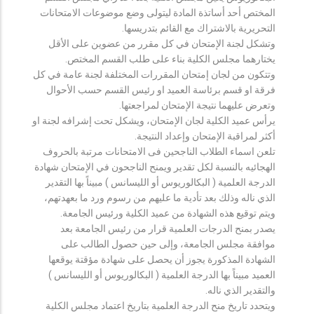
المختص أحد أساتذة المادة ليتولى وضع موضوعات الامتحانات
التحريرية بالاشتراك مع القائم بتدريسها.
وتشكل لجنة الإمتحان في كل مقرر من عضوين على الأقل
يختارهما مجلس الكلية بناء على طلب القسم المختص.
وتتكون من لجان إمتحان المقررات المختلفة لجنة عامة في كل
فرقة او قسم برئاسة العميد او رئيس القسم حسب الأحوال
وتعرض عليهما نتيجة الإمتحان لمراجعتها.
يرأس عميد الكلية لجان الإمتحان، ويشكل تحت إشرافه لجنة او
أكثر لمراقبة الإمتحان وإعداد النتيجة.
تلعن اسماء الطلاب الناجحين فى الامتحانات مرتبة بالحروف
الهجائيه بالنسبة لكل تقدير ويمنح الناجحون في الإمتحان شهادة
الدرجة العلمية ( البكالوريوس أو الليسانس ) مبيناً بها التقدير
الذي ناله وذلك بعد تأدية ما عليهم من رسوم ورد ما بعهدتهم،
ويتم توقيع هذه الشهادة من عميد الكلية ورئيس الجامعة.
يصدر بمنح الدرجات العلمية قرار من رئيس الجامعة بعد
موافقة مجلس الجامعة، وإلى حين حصول الطالب على
الشهادة المذكورة يجوز أن يحصل على شهادة مؤقتة يوقعها
العميد مبيناً بها الدرجة العلمية ( البكالوريوس أو الليسانس )
والتقدير الذي ناله.
ويتحدد تاريخ منح الدرجة العلمية بتاريخ اعتماد مجلس الكلية