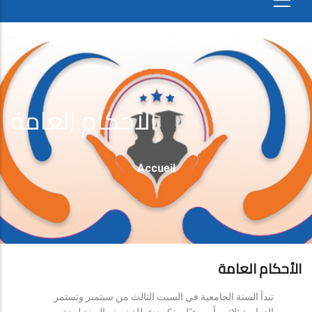
الأحكام العامة
Fil
Accueil
D'Ariane
الأحكام العامة
تبدأ السنة الجامعية في السبت الثالث من سبتمبر وتستمر
الدراسة ثلاثين أسبوعيًا، وتكون عطلة نصف السنة لمدة