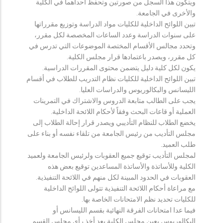
ويتكون هذا السجل من صورتين وتحفظ احداهما في الكلية
والأخرى في الجامعة.
تبين اللوائح الداخلية للكليات مواد الدراسة وتوزيع مقرراتها
على سنوات الدراسة وعدد الساعات المخصصة لكل مقرر،
وتحدد مجالس الأقسام المختصة الموضوعات التي تدرس في
كل مقرر، ويصدر باعتمادها قرار مجلس الكلية.
يكون لكل كلية دليل يتضمن محتوى المقررات الدراسية.
تبين اللوائح الداخلية للكليات نظام التدريب للطلاب في أقسام
الليسانس والبكالوريوس والدراسات العليا.
يجب على الطالب متابعة الدروس والاشتراك في التمرينات
العملية أو قاعات البحث وفقاً لأحكام اللائحة الداخلية.
يخضع الطلاب للنظام التأديبي ويصدر قرار إحالة الطلاب إلى
مجلس التأديب من رئيس الجامعة من تلقاء نفسه أو بناء على
طلب العميد.
لمجلس التأديب توقيع جميع العقوبات ولرئيس الجامعة ولعميد
الكلية وللأساتذة والأساتذة المساعدين توقيع بعض هذه
العقوبات في الحدود المبينة لكل منهم في اللائحة التنفيذية.
مع مراعاة أحكام اللائحة التنفيذية تتولى اللوائح الداخلية
للكليات تحديد نظم الامتحانات الخاصة بها.
فيما عدا امتحانات الفرقة النهائية بقسم الليسانس أو
البكالوريوس يعين مجلس الكلية بعد أخذ رأي مجلس القسم