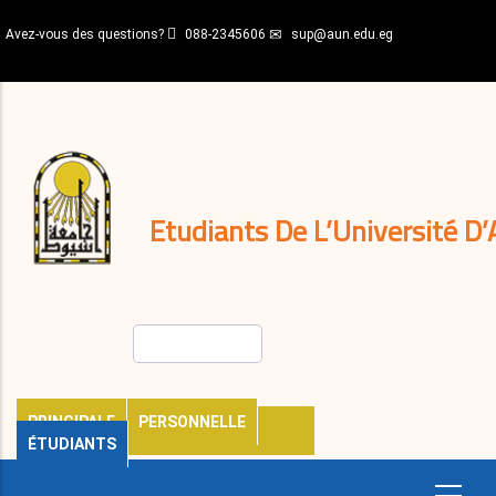
Aller
Avez-vous des questions?
088-2345606
sup@aun.edu.eg
au
contenu
N-
principal
Home
Règlements
&
décisions
Expatriés
Journal
Etudiants De L’Université D’
Rechercher
PRINCIPALE
PERSONNELLE
ÉTUDIANTS