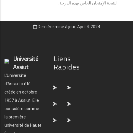
لنتيجة الإمتحان الخاص بهذه الدرجة.
Dernière mise à jour: April 4, 2024
Liens
Université
Rapides
Assiut
L'Université
d'Assiut a été
">
">
créée en octobre
1957 à Assiut. Elle
">
">
considère comme
la première
">
">
université de Haute