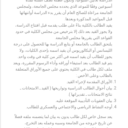
أسبوعين وفقًا للموعد الذي يحدده مجلس الجامعة، ولمجلس
الجامعة مراعاة للصالح العام أن يقرر بدء الدراسة أوانتهائها
قبل المواعيد المذكورة وبعدها.
يقيد الطالب بالكلية بناءً على طلب يقدمه قبل افتتاح الدراسة،
ولا يجوز القيد بعد ذلك إلا بترخيص من مجلس الكلية في حدود
القواعد التي يقررها مجلس الجامعة.
يلتحق الطالب بالجامعة أو يتابع الدراسة بها للحصول على درجة
الليسانس أو البكالوريوس أن يقيد اسمه بإحدى الكليات، ولا
يجوز للطالب أن يقيد اسمه في أكثر من كلية في وقت واحد.
يتم قيد الطالب بعد استيفاء أوراقه وأداء الرسوم المقررة، ويعد
ملف لكل طالب في الكلية يحتوي على جميع الأوراق المتعلقة
بالطالب وعلى الأخص :
الأوراق المقدمة لإجراء القيد.
بيان أحوال الطالب الدراسية وتواريخها ( القيد ـ الامتحانات ـ
نتائح الامتحانات ـ تقديراتها ).
بيان العقوبات التأديبية الموقعة عليه.
أوجه النشاط الرياضي والاجتماعي والعسكري للطالب.
يعد سجل خاص لكل طالب يدون به بيان لما يتضمنه ملفه فضلاً
عن تاريخ خروجه من الجامعة وسببه وعمله بعد التخرج،