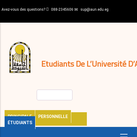
Aller
Avez-vous des questions?
088-2345606
sup@aun.edu.eg
au
contenu
N-
principal
Home
Règlements
&
décisions
Expatriés
Journal
Etudiants De L’Université D’
Rechercher
PRINCIPALE
PERSONNELLE
ÉTUDIANTS