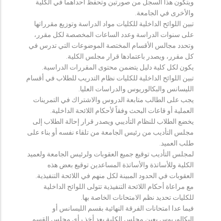
ويتكون هذا السجل من صورتين وتحفظ احداهما في الكلية
والأخرى في الجامعة.
تبين اللوائح الداخلية للكليات مواد الدراسة وتوزيع مقرراتها
على سنوات الدراسة وعدد الساعات المخصصة لكل مقرر،
وتحدد مجالس الأقسام المختصة الموضوعات التي تدرس في
كل مقرر، ويصدر باعتمادها قرار مجلس الكلية.
يكون لكل كلية دليل يتضمن محتوى المقررات الدراسية.
تبين اللوائح الداخلية للكليات نظام التدريب للطلاب في أقسام
الليسانس والبكالوريوس والدراسات العليا.
يجب على الطالب متابعة الدروس والاشتراك في التمرينات
العملية أو قاعات البحث وفقاً لأحكام اللائحة الداخلية.
يخضع الطلاب للنظام التأديبي ويصدر قرار إحالة الطلاب إلى
مجلس التأديب من رئيس الجامعة من تلقاء نفسه أو بناء على
طلب العميد.
لمجلس التأديب توقيع جميع العقوبات ولرئيس الجامعة ولعميد
الكلية وللأساتذة والأساتذة المساعدين توقيع بعض هذه
العقوبات في الحدود المبينة لكل منهم في اللائحة التنفيذية.
مع مراعاة أحكام اللائحة التنفيذية تتولى اللوائح الداخلية
للكليات تحديد نظم الامتحانات الخاصة بها.
فيما عدا امتحانات الفرقة النهائية بقسم الليسانس أو
البكالوريوس يعين مجلس الكلية بعد أخذ رأي مجلس القسم