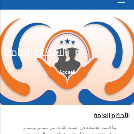
الأحكام العامة
Fil
Accueil
D'Ariane
الأحكام العامة
تبدأ السنة الجامعية في السبت الثالث من سبتمبر وتستمر
الدراسة ثلاثين أسبوعيًا، وتكون عطلة نصف السنة لمدة