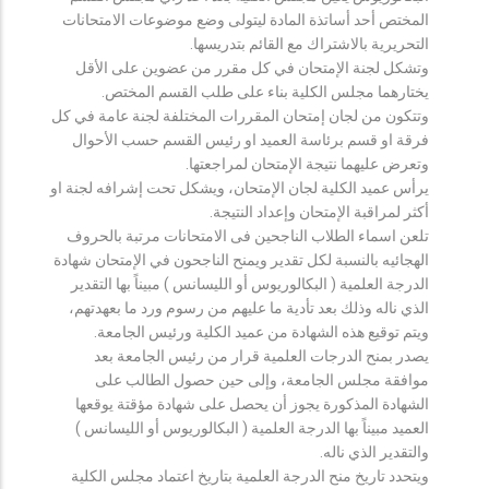
المختص أحد أساتذة المادة ليتولى وضع موضوعات الامتحانات
التحريرية بالاشتراك مع القائم بتدريسها.
وتشكل لجنة الإمتحان في كل مقرر من عضوين على الأقل
يختارهما مجلس الكلية بناء على طلب القسم المختص.
وتتكون من لجان إمتحان المقررات المختلفة لجنة عامة في كل
فرقة او قسم برئاسة العميد او رئيس القسم حسب الأحوال
وتعرض عليهما نتيجة الإمتحان لمراجعتها.
يرأس عميد الكلية لجان الإمتحان، ويشكل تحت إشرافه لجنة او
أكثر لمراقبة الإمتحان وإعداد النتيجة.
تلعن اسماء الطلاب الناجحين فى الامتحانات مرتبة بالحروف
الهجائيه بالنسبة لكل تقدير ويمنح الناجحون في الإمتحان شهادة
الدرجة العلمية ( البكالوريوس أو الليسانس ) مبيناً بها التقدير
الذي ناله وذلك بعد تأدية ما عليهم من رسوم ورد ما بعهدتهم،
ويتم توقيع هذه الشهادة من عميد الكلية ورئيس الجامعة.
يصدر بمنح الدرجات العلمية قرار من رئيس الجامعة بعد
موافقة مجلس الجامعة، وإلى حين حصول الطالب على
الشهادة المذكورة يجوز أن يحصل على شهادة مؤقتة يوقعها
العميد مبيناً بها الدرجة العلمية ( البكالوريوس أو الليسانس )
والتقدير الذي ناله.
ويتحدد تاريخ منح الدرجة العلمية بتاريخ اعتماد مجلس الكلية