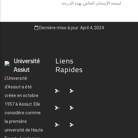
لنتيجة الإمتحان الخاص بهذه الدرجة.
Dernière mise à jour: April 4, 2024
Liens
Université
Rapides
Assiut
L'Université
d'Assiut a été
">
">
créée en octobre
1957 à Assiut. Elle
">
">
considère comme
la première
">
">
université de Haute