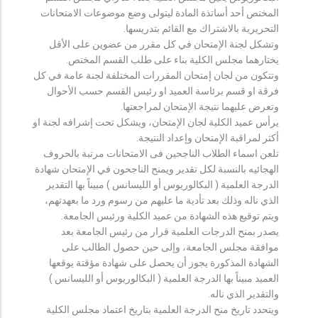
المختص أحد أساتذة المادة ليتولى وضع موضوعات الامتحانات
التحريرية بالاشتراك مع القائم بتدريسها.
وتشكل لجنة الإمتحان في كل مقرر من عضوين على الأقل
يختارهما مجلس الكلية بناء على طلب القسم المختص.
وتتكون من لجان إمتحان المقررات المختلفة لجنة عامة في كل
فرقة او قسم برئاسة العميد او رئيس القسم حسب الأحوال
وتعرض عليهما نتيجة الإمتحان لمراجعتها.
يرأس عميد الكلية لجان الإمتحان، ويشكل تحت إشرافه لجنة او
أكثر لمراقبة الإمتحان وإعداد النتيجة.
تلعن اسماء الطلاب الناجحين فى الامتحانات مرتبة بالحروف
الهجائيه بالنسبة لكل تقدير ويمنح الناجحون في الإمتحان شهادة
الدرجة العلمية ( البكالوريوس أو الليسانس ) مبيناً بها التقدير
الذي ناله وذلك بعد تأدية ما عليهم من رسوم ورد ما بعهدتهم،
ويتم توقيع هذه الشهادة من عميد الكلية ورئيس الجامعة.
يصدر بمنح الدرجات العلمية قرار من رئيس الجامعة بعد
موافقة مجلس الجامعة، وإلى حين حصول الطالب على
الشهادة المذكورة يجوز أن يحصل على شهادة مؤقتة يوقعها
العميد مبيناً بها الدرجة العلمية ( البكالوريوس أو الليسانس )
والتقدير الذي ناله.
ويتحدد تاريخ منح الدرجة العلمية بتاريخ اعتماد مجلس الكلية