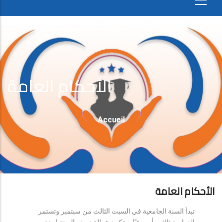
الأحكام العامة
Fil
Accueil
D'Ariane
الأحكام العامة
تبدأ السنة الجامعية في السبت الثالث من سبتمبر وتستمر
الدراسة ثلاثين أسبوعيًا، وتكون عطلة نصف السنة لمدة