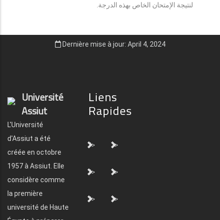
لنتيجة الإمتحان الخاص بهذه الدرجة.
Dernière mise à jour: April 4, 2024
Liens
Université
Rapides
Assiut
L'Université
d'Assiut a été
">
">
créée en octobre
1957 à Assiut. Elle
">
">
considère comme
la première
">
">
université de Haute