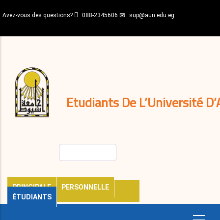
Aller
Avez-vous des questions?
088-2345606
sup@aun.edu.eg
au
contenu
N-
principal
Home
Règlements
&
décisions
Expatriés
Journal
Etudiants De L’Université D’
Rechercher
PRINCIPALE
PERSONNELLE
ÉTUDIANTS