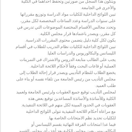
ويتكون هذا السجل من صورتين وتحفظ احداهما في الكلية
والأخرى في الجامعة.
تبين اللوائح الداخلية للكليات مواد الدراسة وتوزيع مقرراتها
على سنوات الدراسة وعدد الساعات المخصصة لكل مقرر،
وتحدد مجالس الأقسام المختصة الموضوعات التي تدرس في
كل مقرر، ويصدر باعتمادها قرار مجلس الكلية.
يكون لكل كلية دليل يتضمن محتوى المقررات الدراسية.
تبين اللوائح الداخلية للكليات نظام التدريب للطلاب في أقسام
الليسانس والبكالوريوس والدراسات العليا.
يجب على الطالب متابعة الدروس والاشتراك في التمرينات
العملية أو قاعات البحث وفقاً لأحكام اللائحة الداخلية.
يخضع الطلاب للنظام التأديبي ويصدر قرار إحالة الطلاب إلى
مجلس التأديب من رئيس الجامعة من تلقاء نفسه أو بناء على
طلب العميد.
لمجلس التأديب توقيع جميع العقوبات ولرئيس الجامعة ولعميد
الكلية وللأساتذة والأساتذة المساعدين توقيع بعض هذه
العقوبات في الحدود المبينة لكل منهم في اللائحة التنفيذية.
مع مراعاة أحكام اللائحة التنفيذية تتولى اللوائح الداخلية
للكليات تحديد نظم الامتحانات الخاصة بها.
فيما عدا امتحانات الفرقة النهائية بقسم الليسانس أو
البكالوريوس يعين مجلس الكلية بعد أخذ رأي مجلس القسم