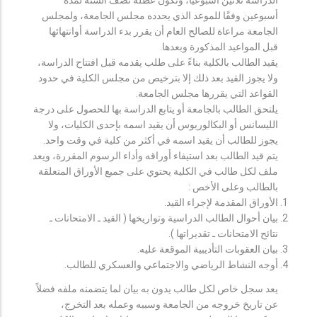
أسبوعين وفقًا للموعد الذي يحدده مجلس الجامعة، ولمجلس
الجامعة مراعاة للصالح العام أن يقرر بدء الدراسة أوانتهائها
قبل المواعيد المذكورة وبعدها.
يقيد الطالب بالكلية بناءً على طلب يقدمه قبل افتتاح الدراسة،
ولا يجوز القيد بعد ذلك إلا بترخيص من مجلس الكلية في حدود
القواعد التي يقررها مجلس الجامعة.
يلتحق الطالب بالجامعة أو يتابع الدراسة بها للحصول على درجة
الليسانس أو البكالوريوس أن يقيد اسمه بإحدى الكليات، ولا
يجوز للطالب أن يقيد اسمه في أكثر من كلية في وقت واحد.
يتم قيد الطالب بعد استيفاء أوراقه وأداء الرسوم المقررة، ويعد
ملف لكل طالب في الكلية يحتوي على جميع الأوراق المتعلقة
بالطالب وعلى الأخص :
الأوراق المقدمة لإجراء القيد.
بيان أحوال الطالب الدراسية وتواريخها ( القيد ـ الامتحانات ـ
نتائح الامتحانات ـ تقديراتها ).
بيان العقوبات التأديبية الموقعة عليه.
أوجه النشاط الرياضي والاجتماعي والعسكري للطالب.
يعد سجل خاص لكل طالب يدون به بيان لما يتضمنه ملفه فضلاً
عن تاريخ خروجه من الجامعة وسببه وعمله بعد التخرج،