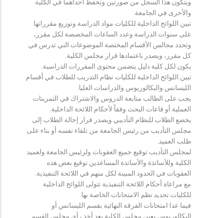
ويتكون هذا السجل من صورتين وتحفظ احداهما في الكلية
والأخرى في الجامعة.
تبين اللوائح الداخلية للكليات مواد الدراسة وتوزيع مقرراتها
على سنوات الدراسة وعدد الساعات المخصصة لكل مقرر،
وتحدد مجالس الأقسام المختصة الموضوعات التي تدرس في
كل مقرر، ويصدر باعتمادها قرار مجلس الكلية.
يكون لكل كلية دليل يتضمن محتوى المقررات الدراسية.
تبين اللوائح الداخلية للكليات نظام التدريب للطلاب في أقسام
الليسانس والبكالوريوس والدراسات العليا.
يجب على الطالب متابعة الدروس والاشتراك في التمرينات
العملية أو قاعات البحث وفقاً لأحكام اللائحة الداخلية.
يخضع الطلاب للنظام التأديبي ويصدر قرار إحالة الطلاب إلى
مجلس التأديب من رئيس الجامعة من تلقاء نفسه أو بناء على
طلب العميد.
لمجلس التأديب توقيع جميع العقوبات ولرئيس الجامعة ولعميد
الكلية وللأساتذة والأساتذة المساعدين توقيع بعض هذه
العقوبات في الحدود المبينة لكل منهم في اللائحة التنفيذية.
مع مراعاة أحكام اللائحة التنفيذية تتولى اللوائح الداخلية
للكليات تحديد نظم الامتحانات الخاصة بها.
فيما عدا امتحانات الفرقة النهائية بقسم الليسانس أو
البكالوريوس يعين مجلس الكلية بعد أخذ رأي مجلس القسم