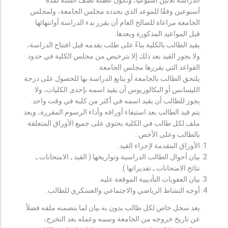
أسبوعين وفقًا للموعد الذي يحدده مجلس الجامعة، ولمجلس
الجامعة مراعاة للصالح العام أن يقرر بدء الدراسة أوانتهائها
قبل المواعيد المذكورة وبعدها.
يقيد الطالب بالكلية بناءً على طلب يقدمه قبل افتتاح الدراسة،
ولا يجوز القيد بعد ذلك إلا بترخيص من مجلس الكلية في حدود
القواعد التي يقررها مجلس الجامعة.
يلتحق الطالب بالجامعة أو يتابع الدراسة بها للحصول على درجة
الليسانس أو البكالوريوس أن يقيد اسمه بإحدى الكليات، ولا
يجوز للطالب أن يقيد اسمه في أكثر من كلية في وقت واحد.
يتم قيد الطالب بعد استيفاء أوراقه وأداء الرسوم المقررة، ويعد
ملف لكل طالب في الكلية يحتوي على جميع الأوراق المتعلقة
بالطالب وعلى الأخص :
الأوراق المقدمة لإجراء القيد.
بيان أحوال الطالب الدراسية وتواريخها ( القيد ـ الامتحانات ـ
نتائح الامتحانات ـ تقديراتها ).
بيان العقوبات التأديبية الموقعة عليه.
أوجه النشاط الرياضي والاجتماعي والعسكري للطالب.
يعد سجل خاص لكل طالب يدون به بيان لما يتضمنه ملفه فضلاً
عن تاريخ خروجه من الجامعة وسببه وعمله بعد التخرج،