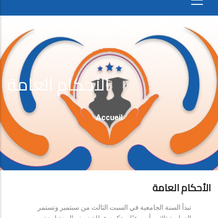
الأحكام العامة
Fil
Accueil
D'Ariane
الأحكام العامة
تبدأ السنة الجامعية في السبت الثالث من سبتمبر وتستمر
الدراسة ثلاثين أسبوعيًا، وتكون عطلة نصف السنة لمدة