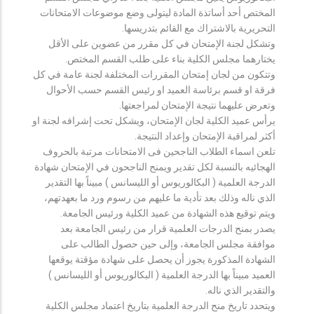
المختص أحد أساتذة المادة ليتولى وضع موضوعات الامتحانات
التحريرية بالاشتراك مع القائم بتدريسها.
وتشكل لجنة الإمتحان في كل مقرر من عضوين على الأقل
يختارهما مجلس الكلية بناء على طلب القسم المختص.
وتتكون من لجان إمتحان المقررات المختلفة لجنة عامة في كل
فرقة او قسم برئاسة العميد او رئيس القسم حسب الأحوال
وتعرض عليهما نتيجة الإمتحان لمراجعتها.
يرأس عميد الكلية لجان الإمتحان، ويشكل تحت إشرافه لجنة او
أكثر لمراقبة الإمتحان وإعداد النتيجة.
تلعن اسماء الطلاب الناجحين فى الامتحانات مرتبة بالحروف
الهجائيه بالنسبة لكل تقدير ويمنح الناجحون في الإمتحان شهادة
الدرجة العلمية ( البكالوريوس أو الليسانس ) مبيناً بها التقدير
الذي ناله وذلك بعد تأدية ما عليهم من رسوم ورد ما بعهدتهم،
ويتم توقيع هذه الشهادة من عميد الكلية ورئيس الجامعة.
يصدر بمنح الدرجات العلمية قرار من رئيس الجامعة بعد
موافقة مجلس الجامعة، وإلى حين حصول الطالب على
الشهادة المذكورة يجوز أن يحصل على شهادة مؤقتة يوقعها
العميد مبيناً بها الدرجة العلمية ( البكالوريوس أو الليسانس )
والتقدير الذي ناله.
ويتحدد تاريخ منح الدرجة العلمية بتاريخ اعتماد مجلس الكلية