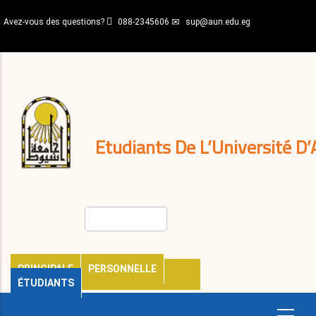
Aller
Avez-vous des questions?
088-2345606
sup@aun.edu.eg
au
contenu
N-
principal
Home
Règlements
&
décisions
Expatriés
Journal
Etudiants De L’Université D’
Rechercher
PRINCIPALE
PERSONNELLE
ÉTUDIANTS