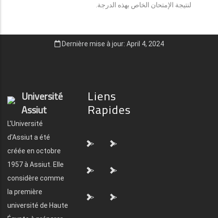
لنتيجة الإمتحان الخاص بهذه الدرجة.
Dernière mise à jour: April 4, 2024
Liens
Université
Rapides
Assiut
L'Université
d'Assiut a été
">
">
créée en octobre
1957 à Assiut. Elle
">
">
considère comme
la première
">
">
université de Haute