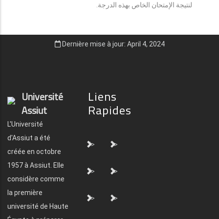
لنتيجة الإمتحان الخاص بهذه الدرجة.
Dernière mise à jour: April 4, 2024
Liens
Université
Rapides
Assiut
L'Université
d'Assiut a été
">
">
créée en octobre
1957 à Assiut. Elle
">
">
considère comme
la première
">
">
université de Haute