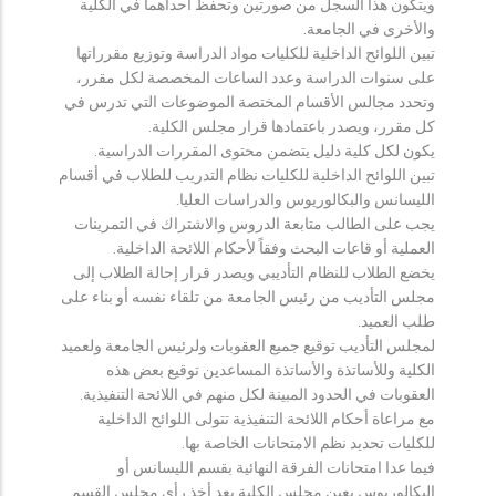
ويتكون هذا السجل من صورتين وتحفظ احداهما في الكلية
والأخرى في الجامعة.
تبين اللوائح الداخلية للكليات مواد الدراسة وتوزيع مقرراتها
على سنوات الدراسة وعدد الساعات المخصصة لكل مقرر،
وتحدد مجالس الأقسام المختصة الموضوعات التي تدرس في
كل مقرر، ويصدر باعتمادها قرار مجلس الكلية.
يكون لكل كلية دليل يتضمن محتوى المقررات الدراسية.
تبين اللوائح الداخلية للكليات نظام التدريب للطلاب في أقسام
الليسانس والبكالوريوس والدراسات العليا.
يجب على الطالب متابعة الدروس والاشتراك في التمرينات
العملية أو قاعات البحث وفقاً لأحكام اللائحة الداخلية.
يخضع الطلاب للنظام التأديبي ويصدر قرار إحالة الطلاب إلى
مجلس التأديب من رئيس الجامعة من تلقاء نفسه أو بناء على
طلب العميد.
لمجلس التأديب توقيع جميع العقوبات ولرئيس الجامعة ولعميد
الكلية وللأساتذة والأساتذة المساعدين توقيع بعض هذه
العقوبات في الحدود المبينة لكل منهم في اللائحة التنفيذية.
مع مراعاة أحكام اللائحة التنفيذية تتولى اللوائح الداخلية
للكليات تحديد نظم الامتحانات الخاصة بها.
فيما عدا امتحانات الفرقة النهائية بقسم الليسانس أو
البكالوريوس يعين مجلس الكلية بعد أخذ رأي مجلس القسم