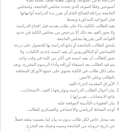
أسبوعين وفقًا للموعد الذي يحدده مجلس الجامعة، ولمجلس
الجامعة مراعاة للصالح العام أن يقرر بدء الدراسة أوانتهائها
قبل المواعيد المذكورة وبعدها.
يقيد الطالب بالكلية بناءً على طلب يقدمه قبل افتتاح الدراسة،
ولا يجوز القيد بعد ذلك إلا بترخيص من مجلس الكلية في حدود
القواعد التي يقررها مجلس الجامعة.
يلتحق الطالب بالجامعة أو يتابع الدراسة بها للحصول على درجة
الليسانس أو البكالوريوس أن يقيد اسمه بإحدى الكليات، ولا
يجوز للطالب أن يقيد اسمه في أكثر من كلية في وقت واحد.
يتم قيد الطالب بعد استيفاء أوراقه وأداء الرسوم المقررة، ويعد
ملف لكل طالب في الكلية يحتوي على جميع الأوراق المتعلقة
بالطالب وعلى الأخص :
الأوراق المقدمة لإجراء القيد.
بيان أحوال الطالب الدراسية وتواريخها ( القيد ـ الامتحانات ـ
نتائح الامتحانات ـ تقديراتها ).
بيان العقوبات التأديبية الموقعة عليه.
أوجه النشاط الرياضي والاجتماعي والعسكري للطالب.
يعد سجل خاص لكل طالب يدون به بيان لما يتضمنه ملفه فضلاً
عن تاريخ خروجه من الجامعة وسببه وعمله بعد التخرج،