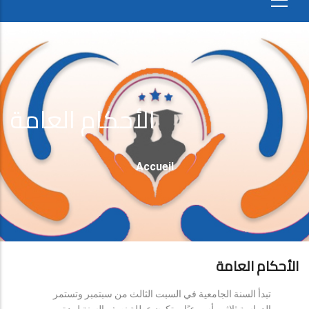
الأحكام العامة
Fil
Accueil
D'Ariane
الأحكام العامة
تبدأ السنة الجامعية في السبت الثالث من سبتمبر وتستمر
الدراسة ثلاثين أسبوعيًا، وتكون عطلة نصف السنة لمدة