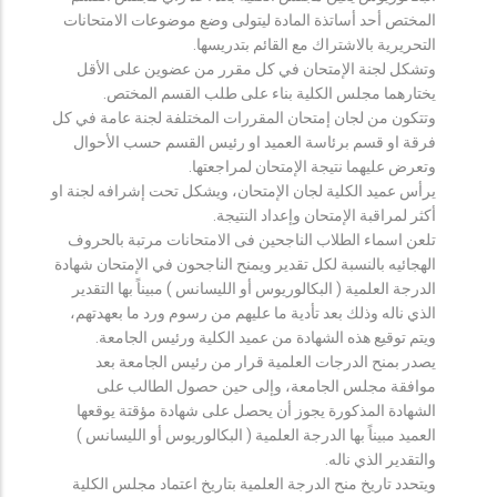
المختص أحد أساتذة المادة ليتولى وضع موضوعات الامتحانات
التحريرية بالاشتراك مع القائم بتدريسها.
وتشكل لجنة الإمتحان في كل مقرر من عضوين على الأقل
يختارهما مجلس الكلية بناء على طلب القسم المختص.
وتتكون من لجان إمتحان المقررات المختلفة لجنة عامة في كل
فرقة او قسم برئاسة العميد او رئيس القسم حسب الأحوال
وتعرض عليهما نتيجة الإمتحان لمراجعتها.
يرأس عميد الكلية لجان الإمتحان، ويشكل تحت إشرافه لجنة او
أكثر لمراقبة الإمتحان وإعداد النتيجة.
تلعن اسماء الطلاب الناجحين فى الامتحانات مرتبة بالحروف
الهجائيه بالنسبة لكل تقدير ويمنح الناجحون في الإمتحان شهادة
الدرجة العلمية ( البكالوريوس أو الليسانس ) مبيناً بها التقدير
الذي ناله وذلك بعد تأدية ما عليهم من رسوم ورد ما بعهدتهم،
ويتم توقيع هذه الشهادة من عميد الكلية ورئيس الجامعة.
يصدر بمنح الدرجات العلمية قرار من رئيس الجامعة بعد
موافقة مجلس الجامعة، وإلى حين حصول الطالب على
الشهادة المذكورة يجوز أن يحصل على شهادة مؤقتة يوقعها
العميد مبيناً بها الدرجة العلمية ( البكالوريوس أو الليسانس )
والتقدير الذي ناله.
ويتحدد تاريخ منح الدرجة العلمية بتاريخ اعتماد مجلس الكلية