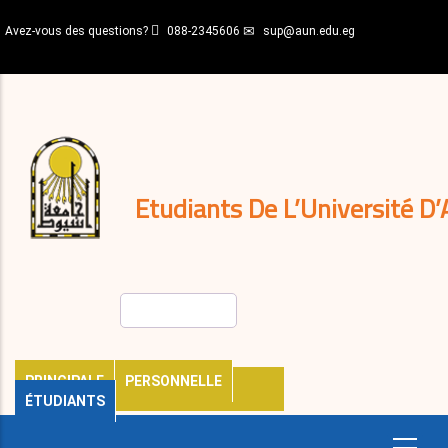
Aller
Avez-vous des questions?
088-2345606
sup@aun.edu.eg
au
contenu
N-
principal
Home
Règlements
&
décisions
Expatriés
Journal
Etudiants De L’Université D’
Rechercher
PRINCIPALE
PERSONNELLE
ÉTUDIANTS