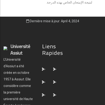
لنتيجة الإمتحان الخاص بهذه الدرجة.
Dernière mise à jour: April 4, 2024
Liens
Université
Rapides
Assiut
L'Université
d'Assiut a été
">
">
créée en octobre
1957 à Assiut. Elle
">
">
considère comme
la première
">
">
université de Haute