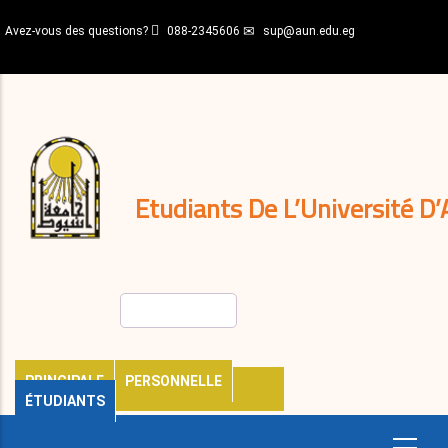
Aller
Avez-vous des questions?
088-2345606
sup@aun.edu.eg
au
contenu
N-
principal
Home
Règlements
&
décisions
Expatriés
Journal
Etudiants De L’Université D’
Rechercher
PRINCIPALE
PERSONNELLE
ÉTUDIANTS