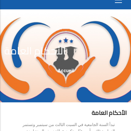
الأحكام العامة
Fil
Accueil
D'Ariane
الأحكام العامة
تبدأ السنة الجامعية في السبت الثالث من سبتمبر وتستمر
الدراسة ثلاثين أسبوعيًا، وتكون عطلة نصف السنة لمدة