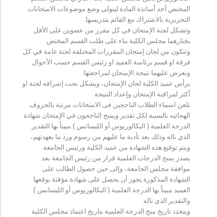
المختص أحد أساتذة المادة ليتولى وضع موضوعات الامتحانات
التحريرية بالاشتراك مع القائم بتدريسها.
وتشكل لجنة الإمتحان في كل مقرر من عضوين على الأقل
يختارهما مجلس الكلية بناء على طلب القسم المختص.
وتتكون من لجان إمتحان المقررات المختلفة لجنة عامة في كل
فرقة او قسم برئاسة العميد او رئيس القسم حسب الأحوال
وتعرض عليهما نتيجة الإمتحان لمراجعتها.
يرأس عميد الكلية لجان الإمتحان، ويشكل تحت إشرافه لجنة او
أكثر لمراقبة الإمتحان وإعداد النتيجة.
تلعن اسماء الطلاب الناجحين فى الامتحانات مرتبة بالحروف
الهجائيه بالنسبة لكل تقدير ويمنح الناجحون في الإمتحان شهادة
الدرجة العلمية ( البكالوريوس أو الليسانس ) مبيناً بها التقدير
الذي ناله وذلك بعد تأدية ما عليهم من رسوم ورد ما بعهدتهم،
ويتم توقيع هذه الشهادة من عميد الكلية ورئيس الجامعة.
يصدر بمنح الدرجات العلمية قرار من رئيس الجامعة بعد
موافقة مجلس الجامعة، وإلى حين حصول الطالب على
الشهادة المذكورة يجوز أن يحصل على شهادة مؤقتة يوقعها
العميد مبيناً بها الدرجة العلمية ( البكالوريوس أو الليسانس )
والتقدير الذي ناله.
ويتحدد تاريخ منح الدرجة العلمية بتاريخ اعتماد مجلس الكلية