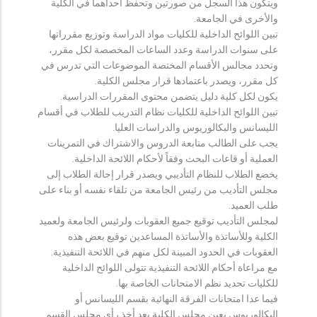
ويتكون هذا السجل من صورتين وتحفظ احداهما في الكلية
والأخرى في الجامعة.
تبين اللوائح الداخلية للكليات مواد الدراسة وتوزيع مقرراتها
على سنوات الدراسة وعدد الساعات المخصصة لكل مقرر،
وتحدد مجالس الأقسام المختصة الموضوعات التي تدرس في
كل مقرر، ويصدر باعتمادها قرار مجلس الكلية.
يكون لكل كلية دليل يتضمن محتوى المقررات الدراسية.
تبين اللوائح الداخلية للكليات نظام التدريب للطلاب في أقسام
الليسانس والبكالوريوس والدراسات العليا.
يجب على الطالب متابعة الدروس والاشتراك في التمرينات
العملية أو قاعات البحث وفقاً لأحكام اللائحة الداخلية.
يخضع الطلاب للنظام التأديبي ويصدر قرار إحالة الطلاب إلى
مجلس التأديب من رئيس الجامعة من تلقاء نفسه أو بناء على
طلب العميد.
لمجلس التأديب توقيع جميع العقوبات ولرئيس الجامعة ولعميد
الكلية وللأساتذة والأساتذة المساعدين توقيع بعض هذه
العقوبات في الحدود المبينة لكل منهم في اللائحة التنفيذية.
مع مراعاة أحكام اللائحة التنفيذية تتولى اللوائح الداخلية
للكليات تحديد نظم الامتحانات الخاصة بها.
فيما عدا امتحانات الفرقة النهائية بقسم الليسانس أو
البكالوريوس يعين مجلس الكلية بعد أخذ رأي مجلس القسم