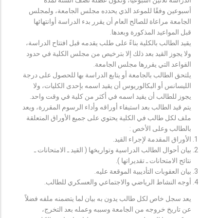
أسبوعين وفقًا للموعد الذي يحدده مجلس الجامعة، ولمجلس
الجامعة مراعاة للصالح العام أن يقرر بدء الدراسة أوانتهائها
قبل المواعيد المذكورة وبعدها.
يقيد الطالب بالكلية بناءً على طلب يقدمه قبل افتتاح الدراسة،
ولا يجوز القيد بعد ذلك إلا بترخيص من مجلس الكلية في حدود
القواعد التي يقررها مجلس الجامعة.
يلتحق الطالب بالجامعة أو يتابع الدراسة بها للحصول على درجة
الليسانس أو البكالوريوس أن يقيد اسمه بإحدى الكليات، ولا
يجوز للطالب أن يقيد اسمه في أكثر من كلية في وقت واحد.
يتم قيد الطالب بعد استيفاء أوراقه وأداء الرسوم المقررة، ويعد
ملف لكل طالب في الكلية يحتوي على جميع الأوراق المتعلقة
بالطالب وعلى الأخص :
الأوراق المقدمة لإجراء القيد.
بيان أحوال الطالب الدراسية وتواريخها ( القيد ـ الامتحانات ـ
نتائح الامتحانات ـ تقديراتها ).
بيان العقوبات التأديبية الموقعة عليه.
أوجه النشاط الرياضي والاجتماعي والعسكري للطالب.
يعد سجل خاص لكل طالب يدون به بيان لما يتضمنه ملفه فضلاً
عن تاريخ خروجه من الجامعة وسببه وعمله بعد التخرج،